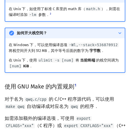
回文树
概率论
可持久化数据结构
欧拉图
Kahan 求和
二次剩余
在 Unix 下，如使用了标准 C 库里的 math 库（
math.h
），则需在
2
编译时添加
-lm
参数．
序列自动机
博弈论
树套树
哈密顿图
珂朵莉树/颜色段均摊
阶 & 原根
如何开大栈空间？
最小表示法
数值算法
K-D Tree
二分图
空间优化简介
离散对数
在 Windows 下，可以使用编译选项
-Wl,--stack=536870912
Lyndon 分解
序理论
动态树
平面图
高次剩余 & 单位根
将栈空间开大到 512 MB，其中等号后面的数字为
字节数
．
在 Unix 下，使用
ulimit -s [num]
将
当前终端
的栈空间调为
Main–Lorentz 算法
杨氏矩阵
析合树
弦图
数论分块
[num]
KiB
．
拟阵
PQ 树
图的着色
狄利克雷卷积
1
使用 GNU Make 的内置规则
Berlekamp–Massey 算法
手指树
网络流
莫比乌斯反演
对于名为
的 C/C++ 程序源代码，可以使用
qwq.c/cpp
霍夫曼树
图的匹配
杜教筛
自动编译成对应名为
的程序．
make qwq
qwq
如需添加额外的编译选项，可使用
export
Prüfer 序列
Powerful Number 筛
（C 程序）或
（C++
CFLAGS="xxx"
export CXXFLAGS="xxx"