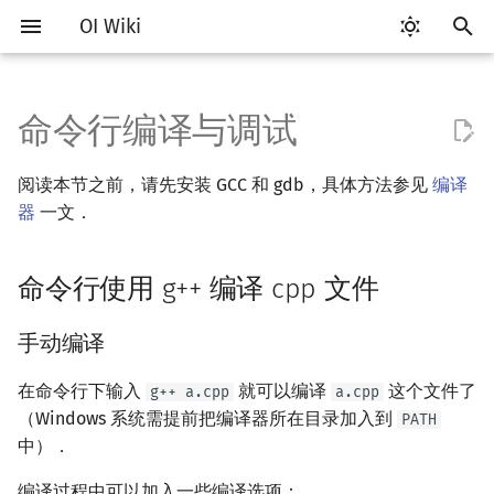
OI Wiki
键
入
命令行编译与调试
Getting Started
比赛相关简介
Vim
评测工具简介
命令行使用 g++ 编译 cpp 文
Testlib 简介
语言基础简介
算法基础简介
搜索部分简介
动态规划部分简介
字符串部分简介
数学部分简介
数据结构部分简介
图论部分简介
计算几何部分简介
杂项简介
RMQ
OI 赛事与赛制
题型概述
读入、输出优化
Hello, World!
C++ 标准库简介
类
复杂度简介
排序简介
DP 优化简介
后缀数组简介
数字系统简介
数论基础
多项式与生成函数简介
排列组合
线性代数简介
线性规划基础
基本概念
基本概念
博弈论简介
插值
并查集
堆简介
分块思想
线段树基础
二叉搜索树 & 平衡树
可持久化数据结构简介
线段树套线段树
Link Cut Tree
树基础
最短路
最小生成树
强连通分量
网络流简介
图匹配
离线算法简介
随机函数
以
件
阅读本节之前，请先安装 GCC 和 gdb，具体方法参见
编译
开
关于本项目
赛事
Emacs
Arbiter
通用
C++ 基础
复杂度
DFS（搜索）
动态规划基础
字符串基础
布尔代数
栈
图论相关概念
二维计算几何基础
离散化
并查集应用
ICPC/CCPC 赛事与赛制
交互题
分段打表
C++ 语法基础
STL 容器
命名空间
均摊复杂度
选择排序
单调队列/单调栈优化
最优原地后缀排序算法
进位制
模算术简介
代数基本定理
抽屉原理
向量
单纯形法
群论
条件概率与独立性
公平组合游戏
数值积分
并查集复杂度
二叉堆
块状数组
线段树合并 & 分裂
Treap
可持久化线段树
平衡树套线段树
全局平衡二叉树
树的直径
差分约束
最小树形图
双连通分量
最大流
二分图最大匹配
CDQ 分治
随机化技巧
器
一文．
手动编译
始
如何参与
题型
VS Code
Cena
Generator
C++ 标准库
枚举
BFS（搜索）
记忆化搜索
标准库
数字系统
队列
图的存储
三维计算几何基础
双指针
括号序列
常见错误
变量
STL 算法
值类别
冒泡排序
斜率优化
平衡三进制
素数
快速傅里叶变换
容斥原理
内积和外积
环论
随机变量
零和游戏
高斯消元
配对堆
块状链表
李超线段树
Splay 树
可持久化块状数组
线段树套平衡树
Euler Tour Tree
树的中心
k 短路
最小直径生成树
割点和桥
最小割
二分图最大权匹配
整体二分
爬山算法
搜
命令行使用 g++ 编译 cpp 文件
使用 GNU Make 的内置规则
OI Wiki 不是什么
学习路线
Atom
CCR Plus
Validator
C++ 进阶
模拟
双向搜索
背包 DP
字符串匹配
位操作
链表
DFS（图论）
距离
离线算法
线段树与离线询问
常见技巧
运算
bitset
重载运算符
插入排序
四边形不等式优化
格雷码
最大公约数
快速数论变换
斐波那契数列
矩阵
域论
随机变量的数字特征
非公平组合游戏
牛顿迭代法
左偏树
树分块
猫树
WBLT
可持久化平衡树
树状数组套权值线段树
Top Tree
树的重心
同余最短路
圆方树
费用流
一般图最大匹配
莫队算法
模拟退火
索
Sanitizers
手动编译
格式手册
学习资源
Eclipse
Lemon
Interactor
C++ 与其他常用语言的区别
递归 & 分治
启发式搜索
区间 DP
字符串哈希
二进制集合操作
哈希表
BFS（图论）
Pick 定理
分数规划
流程控制语句
string
引用
计数排序
Slope Trick 优化
欧拉函数
快速沃尔什变换
错位排列
初等变换
Schreier–Sims 算法
概率不等式
Sqrt Tree
区间最值操作 & 区间历史
替罪羊树
可持久化字典树
分块套树状数组
最近公共祖先
点/边连通度
上下界网络流
一般图最大权匹配
在命令行下输入
就可以编译
这个文件了
介绍
值
g++ a.cpp
a.cpp
（Windows 系统需提前把编译器所在目录加入到
数学符号表
技巧
Notepad++
Checker
Pascal 转 C++ 急救
贪心
A*
DAG 上的 DP
字典树 (Trie)
高精度计算
并查集
树上问题
三角剖分
随机化
高级数据类型
pair
常量
基数排序
WQS 二分
筛法
Chirp Z 变换
卡特兰数
行列式
笛卡尔树
可持久化可并堆
树链剖分
Stoer–Wagner 算法
稳定匹配
PATH
中）．
使用方式
Kinetic Tournament Tree
F.A.Q.
出题
Kate
Python 速成
排序
迭代加深搜索
树形 DP
前缀函数与 KMP 算法
快速幂
堆
有向无环图
凸包
悬线法
函数
新版 C++ 特性
快速排序
状态设计优化
分解质因数
多项式牛顿迭代
斯特林数
线性空间
Size Balanced Tree
树上启发式合并
编译过程中可以加入一些编译选项：