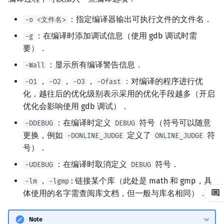
时间/内存代价
镜像站列表
Dev-C++
Java 速成
前缀和 & 差分
IDA*
状压 DP
Boyer–Moore 算法
置换和排列
块状数据结构
拓扑排序
扫描线
有限状态自动机
文件操作
Lambda 表达式
归并排序
裴蜀定理 & 一次不定方程
多项式多点求值|快速插值
贝尔数
线性基
AVL 树
虚树
：指定编译器输出可执行文件的文件名．
-o <文件名>
命令行使用 gdb 调试
：在编译时添加调试信息（使用 gdb 调试时需
-g
致谢
CLion
Java 进阶
二分
回溯法
数位 DP
Z 函数（扩展 KMP）
弧度制与坐标系
单调栈
最短路问题
旋转卡壳
计算理论基础
pb_ds
堆排序
费马小定理 & 欧拉定理
多项式初等函数
伯努利数
线性映射
红黑树
树分治
要）．
gdb 基础命令
Geany
倍增
Dancing Links
插头 DP
AC 自动机
复数
单调队列
生成树问题
半平面交
字节顺序
编译优化
桶排序
模逆元
常系数齐次线性递推
Entringer Number
特征多项式
左偏红黑树
动态树分治
：显示所有编译警告信息．
-Wall
运行控制命令
，
，
，
：对编译的程序进行优
-O1
-O2
-O3
-Ofast
Xcode
构造
Alpha–Beta 剪枝
计数 DP
后缀数组 (SA)
数论
ST 表
斯坦纳树
平面最近点对
约瑟夫问题
希尔排序
线性同余方程
多项式平移|连续点值平移
Eulerian Number
对角化
AA 树
AHU 算法
化，越往后的优化级别表示采用的优化手段越多（开启
栈帧命令
优化会影响使用 gdb 调试）．
GUIDE
优化
动态 DP
后缀自动机 (SAM)
多项式与生成函数
树状数组
拆点
随机增量法
表达式求值
锦标赛排序
中国剩余定理
符号化方法
分拆数
Jordan标准型
树哈希
：在编译时定义
符号（符号可以随意
-DDEBUG
DEBUG
变量命令
更换，例如
定义了
符
-DONLINE_JUDGE
ONLINE_JUDGE
Sublime Text
概率 DP
后缀平衡树
组合数学
线段树
连通性相关
反演变换
在一台机器上规划任务
Tim 排序
升幂引理
Lagrange 反演
范德蒙德卷积
树上随机游走
号）．
信息命令
CP Editor
DP 套 DP
广义后缀自动机
线性代数
划分树
环计数问题
计算几何杂项
主元素问题
排序相关 STL
阶乘取模
形式幂级数复合|复合逆
Pólya 计数
：在编译时取消定义
符号．
-UDEBUG
DEBUG
其他命令
，
: 链接某个库（此处是 math 和 gmp，具
-lm
-lgmp
Code::Blocks
DP 优化
后缀树
线性规划
二叉搜索树 & 平衡树
最小环
Garsia–Wachs 算法
排序应用
卢卡斯定理
普通生成函数
图论计数
体使用的名字需查阅库文档，但一般与库名相同）．
参考资料与注释
其它 DP 方法
Manacher
抽象代数
跳表
2-SAT
15-puzzle
同余方程
指数生成函数
Note