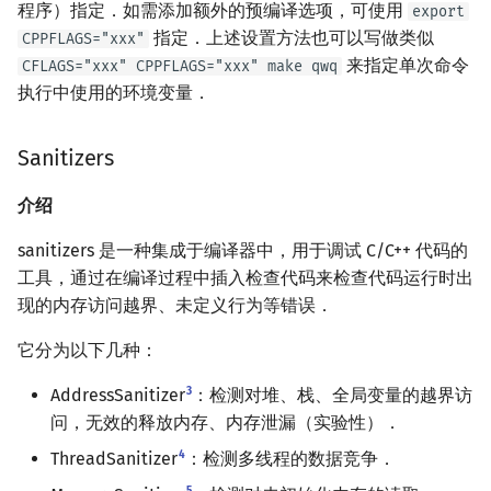
程序）指定．如需添加额外的预编译选项，可使用
export
矩阵树定理
Min_25 筛
指定．上述设置方法也可以写做类似
CPPFLAGS="xxx"
来指定单次命令
CFLAGS="xxx" CPPFLAGS="xxx" make qwq
LGV 引理
洲阁筛
执行中使用的环境变量．
最大团搜索算法
类欧几里德算法
Sanitizers
支配树
Meissel–Lehmer 算法
介绍
图上随机游走
连分数
sanitizers 是一种集成于编译器中，用于调试 C/C++ 代码的
工具，通过在编译过程中插入检查代码来检查代码运行时出
Stern–Brocot 树与 Farey
现的内存访问越界、未定义行为等错误．
二次域
它分为以下几种：
Pell 方程
3
AddressSanitizer
：检测对堆、栈、全局变量的越界访
问，无效的释放内存、内存泄漏（实验性）．
4
ThreadSanitizer
：检测多线程的数据竞争．