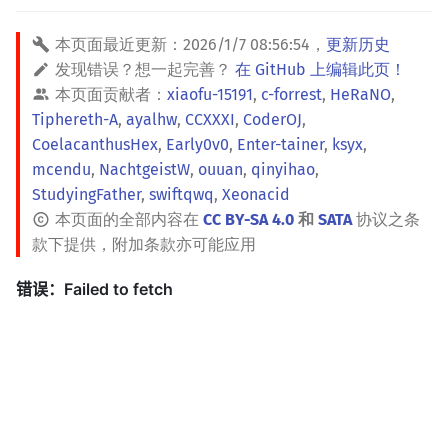
本页面最近更新：
2026/1/7 08:56:54
，
更新历史
发现错误？想一起完善？
在 GitHub 上编辑此页！
本页面贡献者：
xiaofu-15191
,
c-forrest
,
HeRaNO
,
Tiphereth-A
,
ayalhw
,
CCXXXI
,
CoderOJ
,
CoelacanthusHex
,
Early0v0
,
Enter-tainer
,
ksyx
,
mcendu
,
NachtgeistW
,
ouuan
,
qinyihao
,
StudyingFather
,
swiftqwq
,
Xeonacid
本页面的全部内容在
CC BY-SA 4.0
和
SATA
协议之条
款下提供，附加条款亦可能应用