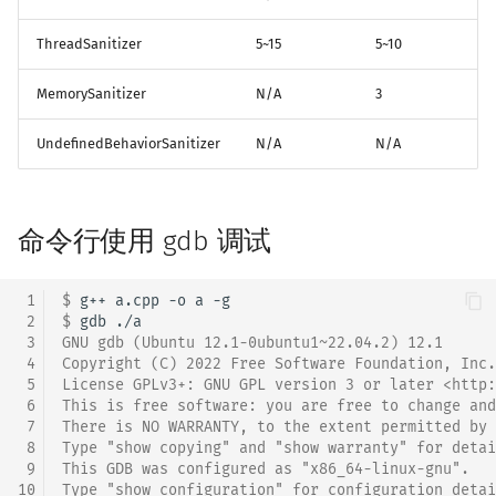
ThreadSanitizer
5~15
5~10
MemorySanitizer
N/A
3
UndefinedBehaviorSanitizer
N/A
N/A
命令行使用 gdb 调试
 1
$ 
g++
a.cpp
-o
a
 2
$ 
gdb
 3
GNU gdb (Ubuntu 12.1-0ubuntu1~22.04.2) 12.1
 4
Copyright (C) 2022 Free Software Foundation, Inc.
 5
License GPLv3+: GNU GPL version 3 or later <http:
 6
This is free software: you are free to change and
 7
There is NO WARRANTY, to the extent permitted by 
 8
Type "show copying" and "show warranty" for detai
 9
This GDB was configured as "x86_64-linux-gnu".
10
Type "show configuration" for configuration detai