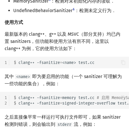
5
MemorySanitizer
：检测对未初始化内存的读取．
6
UndefinedBehaviorSanitizer
：检测未定义行为．
使用方式
最新版本的 clang++、g++ 以及 MSVC（部分支持）均已内
置 sanitizers，但功能和使用方法有所不同，这里以
clang++ 为例，它的使用方法如下：
1
$ 
clang++
-fsanitize
=
<name>
其中
即为要启用的功能（一个 sanitizer 可理解为
<name>
一些功能的集合），例如：
1
$ 
clang++
-fsanitize
=
memory
test.cc
# 启用 MemorySa
2
$ 
clang++
-fsanitize
=
signed-integer-overflow
test.
之后直接像平常一样运行可执行文件即可，如果 sanitizer
检测到错误，则会输出到
流，例如：
stderr