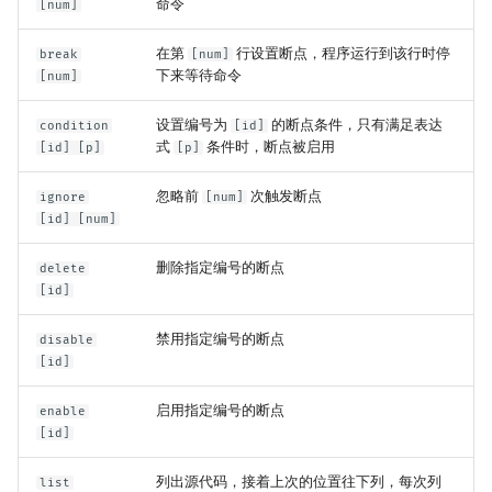
命令
[num]
在第
行设置断点，程序运行到该行时停
break
[num]
下来等待命令
[num]
设置编号为
的断点条件，只有满足表达
condition
[id]
式
条件时，断点被启用
[id] [p]
[p]
忽略前
次触发断点
ignore
[num]
[id] [num]
删除指定编号的断点
delete
[id]
禁用指定编号的断点
disable
[id]
启用指定编号的断点
enable
[id]
列出源代码，接着上次的位置往下列，每次列
list