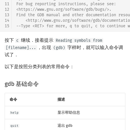
11
For bug reporting instructions, please see:
12
<https://www.gnu.org/software/gdb/bugs/>.
13
Find the GDB manual and other documentation resou
14
    <http://www.gnu.org/software/gdb/documentatio
15
--Type <RET> for more, q to quit, c to continue w
按下
继续．接着提示
c
Reading symbols from
，出现
字样时，就可以输入命令调
[filename]...
(gdb)
试了．
以下是按照分类列表的常用命令：
gdb 基础命令
命令
描述
显示帮助信息
help
退出 gdb
quit