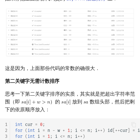
这是因为，上面那份代码的常数的确很大．
第二关键字无需计数排序
思考一下第二关键字排序的实质，其实就是把超出字符串范
围（即
）的
放到
数组头部，然后把剩
𝑠
𝑎
[
𝑖
]
+
𝑤
>
𝑛
𝑠
𝑎
[
𝑖
]
𝑠
𝑎
s
a
[
i
]
+
w
>
n
s
a
[
i
]
s
a
下的依原顺序放入：
1
int
cur
=
0
;
2
for
(
int
i
=
n
-
w
+
1
;
i
<=
n
;
i
++
)
id
[
++
cur
]
=
i
3
for
(
int
i
=
1
;
i
<=
n
;
i
++
)