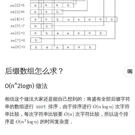
概率论
可持久化数据结构
欧拉图
Kahan 求和
二次剩余
寻找最小的循环移动位置
博弈论
树套树
哈密顿图
珂朵莉树/颜色段均摊
阶 & 原根
在字符串中找子串
数值算法
K-D Tree
二分图
空间优化简介
离散对数
从字符串首尾取字符最小化
字典序
序理论
动态树
平面图
高次剩余 & 单位根
height 数组
杨氏矩阵
析合树
弦图
数论分块
后缀数组怎么求？
LCP（最长公共前缀）
拟阵
PQ 树
图的着色
狄利克雷卷积
O(n^2logn) 做法
height 数组的定义
Berlekamp–Massey 算法
手指树
网络流
莫比乌斯反演
相信这个做法大家还是能自己想到的：将盛有全部后缀字符
串的数组进行
排序，由于排序进行
次字符
sort
𝑂
(
𝑛
l
o
g
𝑛
)
O
(
n
log
n
)
O(n) 求 height 数组需要的
霍夫曼树
图的匹配
杜教筛
串比较，每次字符串比较要
次字符比较，所以这个排
𝑂
(
𝑛
)
O
(
n
)
一个引理
序是
的时间复杂度．
2
𝑂
(
𝑛
l
o
g
𝑛
)
O
(
n
2
log
n
)
Prüfer 序列
Powerful Number 筛
O(n) 求 height 数组的代码