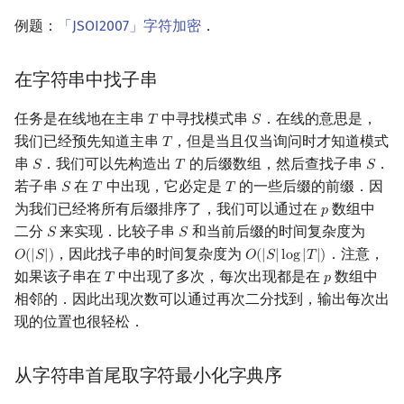
例题：
「JSOI2007」字符加密
．
在字符串中找子串
任务是在线地在主串
中寻找模式串
．在线的意思是，
𝑇
𝑆
T
S
我们已经预先知道主串
，但是当且仅当询问时才知道模式
𝑇
T
串
．我们可以先构造出
的后缀数组，然后查找子串
．
𝑆
𝑇
𝑆
S
T
S
若子串
在
中出现，它必定是
的一些后缀的前缀．因
𝑆
𝑇
𝑇
S
T
T
为我们已经将所有后缀排序了，我们可以通过在
数组中
𝑝
p
二分
来实现．比较子串
和当前后缀的时间复杂度为
𝑆
𝑆
S
S
，因此找子串的时间复杂度为
．注意，
𝑂
(
|
𝑆
|
)
𝑂
(
|
𝑆
|
l
o
g
|
𝑇
|
)
O
(
|
S
|
)
O
(
|
S
|
log
|
T
|
)
如果该子串在
中出现了多次，每次出现都是在
数组中
𝑇
𝑝
T
p
相邻的．因此出现次数可以通过再次二分找到，输出每次出
现的位置也很轻松．
从字符串首尾取字符最小化字典序