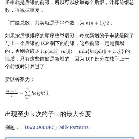
子串就是后缀的前缀，所以可以枚举每个后缀，计算前缀总
数，再减掉重复．
「前缀总数」其实就是子串个数，为
．
𝑛
(
𝑛
+
1
)
/
2
n
(
n
+
1
)
/
2
如果按后缀排序的顺序枚举后缀，每次新增的子串就是除了
与上一个后缀的 LCP 剩下的前缀．这些前缀一定是新增
的，否则会破坏
的
𝑙
𝑐
𝑝
(
𝑠
𝑎
[
𝑖
]
,
𝑠
𝑎
[
𝑗
]
)
=
m
i
n
{
ℎ
𝑒
𝑖
𝑔
ℎ
𝑡
[
𝑖
+
1
.
.
𝑗
]
}
l
c
p
(
s
a
[
i
]
,
s
a
[
j
]
)
=
min
{
h
e
i
g
h
t
[
i
+
1.
.
j
]
}
性质．只有这些前缀是新增的，因为 LCP 部分在枚举上一
个前缀时计算过了．
所以答案为：
𝑛
𝑛
(
𝑛
+
1
)
−
∑
ℎ
𝑒
𝑖
𝑔
ℎ
𝑡
[
𝑖
]
n
(
n
+
1
)
2
−
∑
i
=
2
n
h
e
i
g
h
t
[
i
]
2
𝑖
=
2
出现至少 k 次的子串的最大长度
例题：
「USACO06DEC」Milk Patterns
．