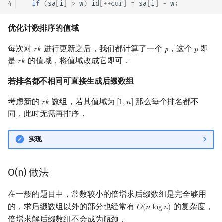
4
if
(
sa
[
i
]
>
w
)
id
[
++
cur
]
=
sa
[
i
]
-
w
;
优化计数排序的值域
每次对
进行更新之后，我们都计算了一个
，这个
即
𝑟
𝑘
𝑝
𝑝
r
k
p
p
是
的值域，将值域改成它即可．
𝑟
𝑘
r
k
若排名都不相同可直接生成后缀数组
考虑新的
数组，若其值域为
那么每个排名都不
𝑟
𝑘
[
1
,
𝑛
]
r
k
[
1
,
n
]
同，此时无需再排序．
实现
O(n) 做法
在一般的题目中，常数较小的倍增求后缀数组是完全够用
的，求后缀数组以外的部分也经常有
的复杂度，
𝑂
(
𝑛
l
o
g
𝑛
)
O
(
n
log
n
)
倍增求解后缀数组不会成为瓶颈．