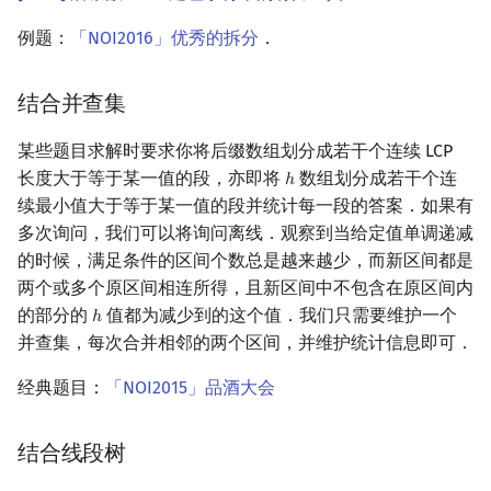
例题：
「NOI2016」优秀的拆分
．
结合并查集
某些题目求解时要求你将后缀数组划分成若干个连续 LCP
长度大于等于某一值的段，亦即将
数组划分成若干个连
ℎ
h
续最小值大于等于某一值的段并统计每一段的答案．如果有
多次询问，我们可以将询问离线．观察到当给定值单调递减
的时候，满足条件的区间个数总是越来越少，而新区间都是
两个或多个原区间相连所得，且新区间中不包含在原区间内
的部分的
值都为减少到的这个值．我们只需要维护一个
ℎ
h
并查集，每次合并相邻的两个区间，并维护统计信息即可．
经典题目：
「NOI2015」品酒大会
结合线段树