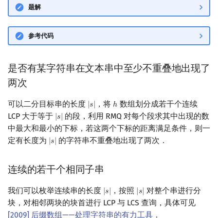
题解
参考代码
是否有某字符串在文本串中至少不重叠地出现了
两次
可以二分目标串的长度
，将
数组划分成若干个连续
|
𝑠
|
ℎ
|
s
|
h
LCP 大于等于
的段，利用 RMQ 对每个段求其中出现的数
|
𝑠
|
|
s
|
中最大和最小的下标，若这两个下标的距离满足条件，则一
定有长度为
的字符串不重叠地出现了两次．
|
𝑠
|
|
s
|
连续的若干个相同子串
我们可以枚举连续串的长度
，按照
对整个串进行分
|
𝑠
|
|
𝑠
|
|
s
|
|
s
|
块，对相邻两块的块首进行 LCP 与 LCS 查询，具体可见
[2009] 后缀数组——处理字符串的有力工具
．