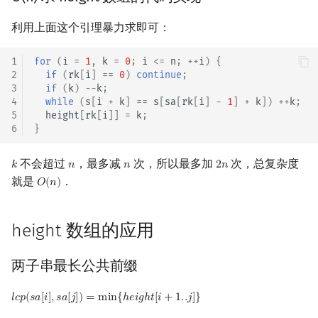
利用上面这个引理暴力求即可：
1
for
(
i
=
1
,
k
=
0
;
i
<=
n
;
++
i
)
{
2
if
(
rk
[
i
]
==
0
)
continue
;
3
if
(
k
)
--
k
;
4
while
(
s
[
i
+
k
]
==
s
[
sa
[
rk
[
i
]
-
1
]
+
k
])
++
k
;
5
height
[
rk
[
i
]]
=
k
;
6
}
不会超过
，最多减
次，所以最多加
次，总复杂度
𝑘
𝑛
𝑛
2
𝑛
k
n
n
2
n
就是
．
𝑂
(
𝑛
)
O
(
n
)
height 数组的应用
两子串最长公共前缀
𝑙
𝑐
𝑝
(
𝑠
𝑎
[
𝑖
]
,
𝑠
𝑎
[
𝑗
]
)
=
m
i
n
{
ℎ
𝑒
𝑖
𝑔
ℎ
𝑡
[
𝑖
+
1
.
.
𝑗
]
}
l
c
p
(
s
a
[
i
]
,
s
a
[
j
]
)
=
min
{
h
e
i
g
h
t
[
i
+
1.
.
j
]
}