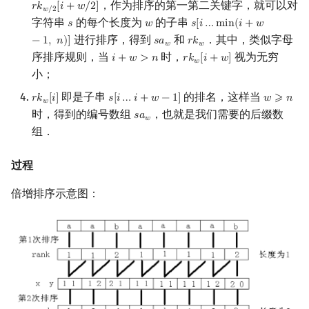
，作为排序的第一第二关键字，就可以对
𝑟
𝑘
[
𝑖
+
𝑤
/
2
]
r
k
w
/
2
[
i
+
w
/
2
]
𝑤
/
2
结合并查集
字符串
的每个长度为
的子串
𝑠
𝑤
𝑠
[
𝑖
…
m
i
n
(
𝑖
+
𝑤
s
w
s
[
i
…
min
(
i
+
w
−
1
,
n
)
]
进行排序，得到
和
．其中，类似字母
−
1
,
𝑛
)
]
𝑠
𝑎
𝑟
𝑘
s
a
w
r
k
w
𝑤
𝑤
结合线段树
序排序规则，当
时，
视为无穷
𝑖
+
𝑤
>
𝑛
𝑟
𝑘
[
𝑖
+
𝑤
]
i
+
w
>
n
r
k
w
[
i
+
w
]
𝑤
小；
结合单调栈
即是子串
的排名，这样当
𝑟
𝑘
[
𝑖
]
𝑠
[
𝑖
…
𝑖
+
𝑤
−
1
]
𝑤
⩾
𝑛
r
k
w
[
i
]
s
[
i
…
i
+
w
−
1
]
w
⩾
n
𝑤
时，得到的编号数组
，也就是我们需要的后缀数
𝑠
𝑎
s
a
w
𝑤
习题
组．
参考资料
过程
倍增排序示意图：