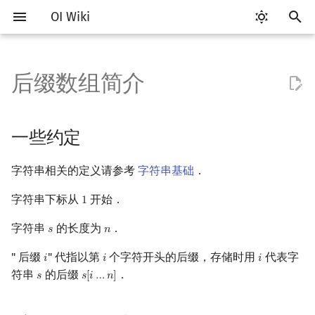
OI Wiki
键
入
后缀数组简介
Getting Started
比赛相关简介
工具软件简介
语言基础简介
算法基础简介
搜索部分简介
动态规划部分简介
一些约定
数学部分简介
数据结构部分简介
图论部分简介
计算几何部分简介
杂项简介
RMQ
OI 赛事与赛制
题型概述
读入、输出优化
Vim
评测工具简介
Testlib 简介
Hello, World!
C++ 标准库简介
类
复杂度简介
排序简介
DP 优化简介
数字系统简介
数论基础
多项式与生成函数简介
排列组合
线性代数简介
线性规划基础
基本概念
基本概念
博弈论简介
插值
并查集
堆简介
分块思想
线段树基础
二叉搜索树 & 平衡树
可持久化数据结构简介
线段树套线段树
Link Cut Tree
树基础
最短路
最小生成树
强连通分量
网络流简介
图匹配
离线算法简介
随机函数
以
开
关于本项目
赛事
代码编辑工具
C++ 基础
复杂度
DFS（搜索）
动态规划基础
后缀数组是什么？
布尔代数
栈
图论相关概念
二维计算几何基础
离散化
并查集应用
ICPC/CCPC 赛事与赛制
交互题
分段打表
Emacs
Arbiter
通用
C++ 语法基础
STL 容器
命名空间
均摊复杂度
选择排序
单调队列/单调栈优化
进位制
模算术简介
代数基本定理
抽屉原理
向量
单纯形法
群论
条件概率与独立性
公平组合游戏
数值积分
并查集复杂度
二叉堆
块状数组
线段树合并 & 分裂
Treap
可持久化线段树
平衡树套线段树
全局平衡二叉树
树的直径
差分约束
最小树形图
双连通分量
最大流
二分图最大匹配
CDQ 分治
随机化技巧
一些约定
始
如何参与
题型
评测工具
C++ 标准库
枚举
BFS（搜索）
记忆化搜索
数字系统
队列
图的存储
三维计算几何基础
双指针
括号序列
解释
常见错误
VS Code
Cena
Generator
变量
STL 算法
值类别
冒泡排序
斜率优化
平衡三进制
素数
快速傅里叶变换
容斥原理
内积和外积
环论
随机变量
零和游戏
高斯消元
配对堆
块状链表
李超线段树
Splay 树
可持久化块状数组
线段树套平衡树
Euler Tour Tree
树的中心
k 短路
最小直径生成树
割点和桥
最小割
二分图最大权匹配
整体二分
爬山算法
字符串相关的定义请参考
字符串基础
．
搜
OI Wiki 不是什么
学习路线
命令行
C++ 进阶
模拟
双向搜索
背包 DP
后缀数组怎么求？
位操作
链表
DFS（图论）
距离
离线算法
线段树与离线询问
常见技巧
Atom
CCR Plus
Validator
运算
bitset
重载运算符
插入排序
四边形不等式优化
格雷码
最大公约数
快速数论变换
斐波那契数列
矩阵
域论
随机变量的数字特征
非公平组合游戏
牛顿迭代法
左偏树
树分块
猫树
WBLT
可持久化平衡树
树状数组套权值线段树
Top Tree
树的重心
同余最短路
圆方树
费用流
一般图最大匹配
莫队算法
模拟退火
索
字符串下标从
开始．
1
1
字符串
的长度为
．
𝑠
𝑛
s
n
格式手册
学习资源
命令行编译与调试
C++ 与其他常用语言的区别
递归 & 分治
启发式搜索
区间 DP
二进制集合操作
哈希表
BFS（图论）
Pick 定理
分数规划
O(n^2logn) 做法
Eclipse
Lemon
Interactor
流程控制语句
string
引用
计数排序
Slope Trick 优化
欧拉函数
快速沃尔什变换
错位排列
初等变换
Schreier–Sims 算法
概率不等式
Sqrt Tree
区间最值操作 & 区间历史
替罪羊树
可持久化字典树
分块套树状数组
最近公共祖先
点/边连通度
上下界网络流
一般图最大权匹配
值
" 后缀
" 代指以第
个字符开头的后缀，存储时用
代表字
𝑖
𝑖
𝑖
i
i
i
数学符号表
技巧
编译器
Pascal 转 C++ 急救
贪心
A*
DAG 上的 DP
高精度计算
并查集
树上问题
三角剖分
随机化
O(nlog^2n) 做法
Notepad++
Checker
高级数据类型
pair
常量
基数排序
WQS 二分
筛法
Chirp Z 变换
卡特兰数
行列式
笛卡尔树
可持久化可并堆
树链剖分
Stoer–Wagner 算法
稳定匹配
符串
的后缀
．
𝑠
𝑠
[
𝑖
…
𝑛
]
s
s
[
i
…
n
]
Kinetic Tournament Tree
F.A.Q.
出题
WSL (Windows 10)
Python 速成
排序
迭代加深搜索
树形 DP
快速幂
堆
有向无环图
凸包
悬线法
过程
Kate
函数
新版 C++ 特性
快速排序
状态设计优化
分解质因数
多项式牛顿迭代
斯特林数
线性空间
Size Balanced Tree
树上启发式合并