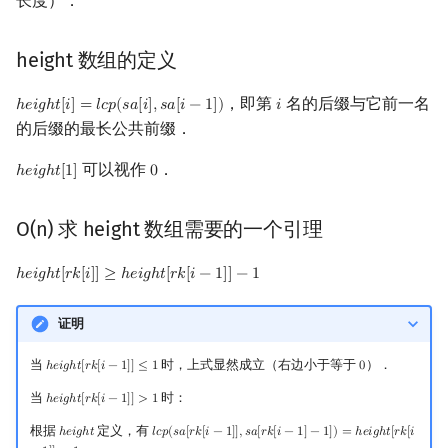
长度）．
height 数组的定义
，即第
名的后缀与它前一名
ℎ
𝑒
𝑖
𝑔
ℎ
𝑡
[
𝑖
]
=
𝑙
𝑐
𝑝
(
𝑠
𝑎
[
𝑖
]
,
𝑠
𝑎
[
𝑖
−
1
]
)
𝑖
h
e
i
g
h
t
[
i
]
=
l
c
p
(
s
a
[
i
]
,
s
a
[
i
−
1
]
)
i
的后缀的最长公共前缀．
可以视作
．
ℎ
𝑒
𝑖
𝑔
ℎ
𝑡
[
1
]
0
h
e
i
g
h
t
[
1
]
0
O(n) 求 height 数组需要的一个引理
ℎ
𝑒
𝑖
𝑔
ℎ
𝑡
[
𝑟
𝑘
[
𝑖
]
]
≥
ℎ
𝑒
𝑖
𝑔
ℎ
𝑡
[
𝑟
𝑘
[
𝑖
−
1
]
]
−
1
h
e
i
g
h
t
[
r
k
[
i
]
]
≥
h
e
i
g
h
t
[
r
k
[
i
−
1
]
]
−
1
证明
当
时，上式显然成立（右边小于等于
）．
ℎ
𝑒
𝑖
𝑔
ℎ
𝑡
[
𝑟
𝑘
[
𝑖
−
1
]
]
≤
1
0
h
e
i
g
h
t
[
r
k
[
i
−
1
]
]
≤
1
0
当
时：
ℎ
𝑒
𝑖
𝑔
ℎ
𝑡
[
𝑟
𝑘
[
𝑖
−
1
]
]
>
1
h
e
i
g
h
t
[
r
k
[
i
−
1
]
]
>
1
根据
定义，有
ℎ
𝑒
𝑖
𝑔
ℎ
𝑡
𝑙
𝑐
𝑝
(
𝑠
𝑎
[
𝑟
𝑘
[
𝑖
−
1
]
]
,
𝑠
𝑎
[
𝑟
𝑘
[
𝑖
−
1
]
−
1
]
)
=
ℎ
𝑒
𝑖
𝑔
ℎ
𝑡
[
𝑟
𝑘
[
𝑖
h
e
i
g
h
t
l
c
p
(
s
a
[
r
k
[
i
−
1
]
]
,
s
a
[
r
k
[
i
−
1
]
−
1
]
)
=
h
e
i
g
h
t
[
r
k
[
i
−
1
]
]
>
1