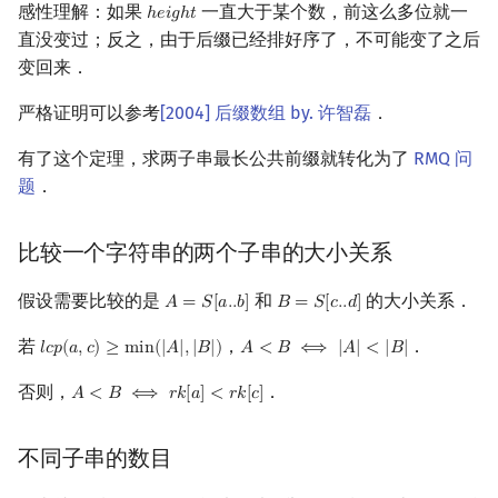
感性理解：如果
一直大于某个数，前这么多位就一
ℎ
𝑒
𝑖
𝑔
ℎ
𝑡
h
e
i
g
h
t
直没变过；反之，由于后缀已经排好序了，不可能变了之后
变回来．
严格证明可以参考
[2004] 后缀数组 by. 许智磊
．
有了这个定理，求两子串最长公共前缀就转化为了
RMQ 问
题
．
比较一个字符串的两个子串的大小关系
假设需要比较的是
和
的大小关系．
𝐴
=
𝑆
[
𝑎
.
.
𝑏
]
𝐵
=
𝑆
[
𝑐
.
.
𝑑
]
A
=
S
[
a
.
.
b
]
B
=
S
[
c
.
.
d
]
若
，
．
𝑙
𝑐
𝑝
(
𝑎
,
𝑐
)
≥
m
i
n
(
|
𝐴
|
,
|
𝐵
|
)
𝐴
<
𝐵
⟺
|
𝐴
|
<
|
𝐵
|
l
c
p
(
a
,
c
)
≥
min
(
|
A
|
,
|
B
|
)
A
<
B
⟺
|
A
|
<
|
B
|
否则，
．
𝐴
<
𝐵
⟺
𝑟
𝑘
[
𝑎
]
<
𝑟
𝑘
[
𝑐
]
A
<
B
⟺
r
k
[
a
]
<
r
k
[
c
]
不同子串的数目