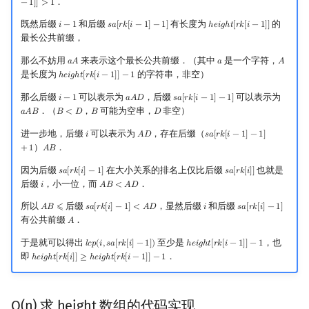
．
−
1
]
]
>
1
既然后缀
和后缀
有长度为
的
𝑖
−
1
𝑠
𝑎
[
𝑟
𝑘
[
𝑖
−
1
]
−
1
]
ℎ
𝑒
𝑖
𝑔
ℎ
𝑡
[
𝑟
𝑘
[
𝑖
−
1
]
]
i
−
1
s
a
[
r
k
[
i
−
1
]
−
1
]
h
e
i
g
h
t
[
r
k
[
i
−
1
]
]
最长公共前缀，
那么不妨用
来表示这个最长公共前缀．（其中
是一个字符，
𝑎
𝐴
𝑎
𝐴
a
A
a
A
是长度为
的字符串，非空）
ℎ
𝑒
𝑖
𝑔
ℎ
𝑡
[
𝑟
𝑘
[
𝑖
−
1
]
]
−
1
h
e
i
g
h
t
[
r
k
[
i
−
1
]
]
−
1
那么后缀
可以表示为
，后缀
可以表示为
𝑖
−
1
𝑎
𝐴
𝐷
𝑠
𝑎
[
𝑟
𝑘
[
𝑖
−
1
]
−
1
]
i
−
1
a
A
D
s
a
[
r
k
[
i
−
1
]
−
1
]
．（
，
可能为空串，
非空）
𝑎
𝐴
𝐵
𝐵
<
𝐷
𝐵
𝐷
a
A
B
B
<
D
B
D
进一步地，后缀
可以表示为
，存在后缀（
𝑖
𝐴
𝐷
𝑠
𝑎
[
𝑟
𝑘
[
𝑖
−
1
]
−
1
]
i
A
D
s
a
[
r
k
[
i
−
1
]
−
1
]
+
1
）
．
+
1
𝐴
𝐵
A
B
因为后缀
在大小关系的排名上仅比后缀
也就是
𝑠
𝑎
[
𝑟
𝑘
[
𝑖
]
−
1
]
𝑠
𝑎
[
𝑟
𝑘
[
𝑖
]
]
s
a
[
r
k
[
i
]
−
1
]
s
a
[
r
k
[
i
]
]
后缀
，小一位，而
．
𝑖
𝐴
𝐵
<
𝐴
𝐷
i
A
B
<
A
D
所以
后缀
，显然后缀
和后缀
𝐴
𝐵
⩽
𝑠
𝑎
[
𝑟
𝑘
[
𝑖
]
−
1
]
<
𝐴
𝐷
𝑖
𝑠
𝑎
[
𝑟
𝑘
[
𝑖
]
−
1
]
A
B
⩽
s
a
[
r
k
[
i
]
−
1
]
<
A
D
i
s
a
[
r
k
[
i
]
−
1
]
有公共前缀
．
𝐴
A
于是就可以得出
至少是
，也
𝑙
𝑐
𝑝
(
𝑖
,
𝑠
𝑎
[
𝑟
𝑘
[
𝑖
]
−
1
]
)
ℎ
𝑒
𝑖
𝑔
ℎ
𝑡
[
𝑟
𝑘
[
𝑖
−
1
]
]
−
1
l
c
p
(
i
,
s
a
[
r
k
[
i
]
−
1
]
)
h
e
i
g
h
t
[
r
k
[
i
−
1
]
]
−
1
即
．
ℎ
𝑒
𝑖
𝑔
ℎ
𝑡
[
𝑟
𝑘
[
𝑖
]
]
≥
ℎ
𝑒
𝑖
𝑔
ℎ
𝑡
[
𝑟
𝑘
[
𝑖
−
1
]
]
−
1
h
e
i
g
h
t
[
r
k
[
i
]
]
≥
h
e
i
g
h
t
[
r
k
[
i
−
1
]
]
−
1
O(n) 求 height 数组的代码实现