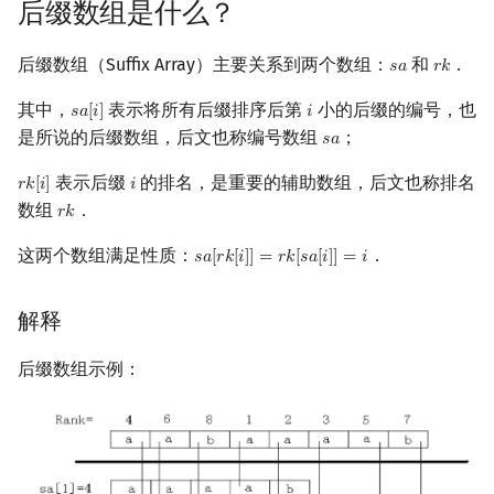
后缀数组是什么？
镜像站列表
Special Judge
Java 速成
前缀和 & 差分
IDA*
状压 DP
置换和排列
块状数据结构
拓扑排序
扫描线
有限状态自动机
O(nlogn) 做法
Dev-C++
文件操作
Lambda 表达式
归并排序
裴蜀定理 & 一次不定方程
多项式多点求值|快速插值
贝尔数
线性基
AVL 树
虚树
后缀数组（Suffix Array）主要关系到两个数组：
和
．
𝑠
𝑎
𝑟
𝑘
s
a
r
k
致谢
Testlib
Java 进阶
二分
回溯法
数位 DP
弧度制与坐标系
单调栈
最短路问题
旋转卡壳
计算理论基础
一些常数优化
CLion
pb_ds
堆排序
费马小定理 & 欧拉定理
多项式初等函数
伯努利数
线性映射
红黑树
树分治
其中，
表示将所有后缀排序后第
小的后缀的编号，也
𝑠
𝑎
[
𝑖
]
𝑖
s
a
[
i
]
i
是所说的后缀数组，后文也称编号数组
；
𝑠
𝑎
Polygon
倍增
Dancing Links
插头 DP
复数
单调队列
生成树问题
半平面交
字节顺序
第二关键字无需计数排序
Geany
编译优化
桶排序
模逆元
常系数齐次线性递推
Entringer Number
特征多项式
左偏红黑树
动态树分治
s
a
表示后缀
的排名，是重要的辅助数组，后文也称排名
𝑟
𝑘
[
𝑖
]
𝑖
r
k
[
i
]
i
OJ 工具
构造
Alpha–Beta 剪枝
计数 DP
数论
ST 表
斯坦纳树
平面最近点对
约瑟夫问题
优化计数排序的值域
Xcode
希尔排序
线性同余方程
多项式平移|连续点值平移
Eulerian Number
对角化
AA 树
AHU 算法
数组
．
𝑟
𝑘
r
k
LaTeX 入门
优化
动态 DP
多项式与生成函数
树状数组
拆点
随机增量法
表达式求值
若排名都不相同可直接生
GUIDE
锦标赛排序
中国剩余定理
符号化方法
分拆数
Jordan标准型
树哈希
这两个数组满足性质：
．
𝑠
𝑎
[
𝑟
𝑘
[
𝑖
]
]
=
𝑟
𝑘
[
𝑠
𝑎
[
𝑖
]
]
=
𝑖
s
a
[
r
k
[
i
]
]
=
r
k
[
s
a
[
i
]
]
=
i
成后缀数组
Git
概率 DP
组合数学
线段树
连通性相关
反演变换
在一台机器上规划任务
Sublime Text
Tim 排序
升幂引理
Lagrange 反演
范德蒙德卷积
树上随机游走
解释
O(n) 做法
DP 套 DP
线性代数
划分树
环计数问题
计算几何杂项
主元素问题
CP Editor
排序相关 STL
阶乘取模
形式幂级数复合|复合逆
Pólya 计数
后缀数组示例：
SA-IS
DP 优化
线性规划
二叉搜索树 & 平衡树
最小环
Garsia–Wachs 算法
Code::Blocks
排序应用
卢卡斯定理
普通生成函数
图论计数
DC3
其它 DP 方法
抽象代数
跳表
2-SAT
15-puzzle
同余方程
指数生成函数
后缀数组的应用