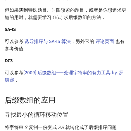
但如果遇到特殊题目、时限较紧的题目，或者是你想追求更
短的用时，就需要学习
求后缀数组的方法．
𝑂
(
𝑛
)
O
(
n
)
SA-IS
可以参考
诱导排序与 SA-IS 算法
，另外它的
评论页面
也有
参考价值．
DC3
可以参考
[2009] 后缀数组——处理字符串的有力工具 by. 罗
穗骞
．
后缀数组的应用
寻找最小的循环移动位置
将字符串
复制一份变成
就转化成了后缀排序问题．
𝑆
𝑆
𝑆
S
S
S