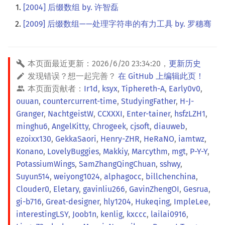
[2004] 后缀数组 by. 许智磊
[2009] 后缀数组——处理字符串的有力工具 by. 罗穗骞
本页面最近更新：
2026/6/20 23:34:20
，
更新历史
发现错误？想一起完善？
在 GitHub 上编辑此页！
本页面贡献者：
Ir1d
,
ksyx
,
Tiphereth-A
,
Early0v0
,
ouuan
,
countercurrent-time
,
StudyingFather
,
H-J-
Granger
,
NachtgeistW
,
CCXXXI
,
Enter-tainer
,
hsfzLZH1
,
minghu6
,
AngelKitty
,
Chrogeek
,
cjsoft
,
diauweb
,
ezoixx130
,
GekkaSaori
,
Henry-ZHR
,
HeRaNO
,
iamtwz
,
Konano
,
LovelyBuggies
,
Makkiy
,
Marcythm
,
mgt
,
P-Y-Y
,
PotassiumWings
,
SamZhangQingChuan
,
sshwy
,
Suyun514
,
weiyong1024
,
alphagocc
,
billchenchina
,
Clouder0
,
Eletary
,
gavinliu266
,
GavinZhengOI
,
Gesrua
,
gi-b716
,
Great-designer
,
hly1204
,
Hukeqing
,
ImpleLee
,
interestingLSY
,
Joob1n
,
kenlig
,
kxccc
,
lailai0916
,