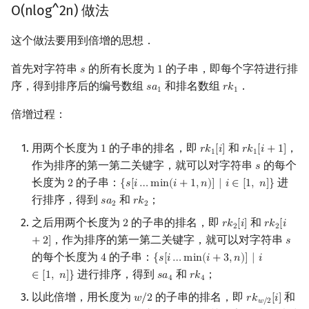
O(nlog^2n) 做法
实现
矩阵树定理
Min_25 筛
这个做法要用到倍增的思想．
height 数组的应用
LGV 引理
洲阁筛
首先对字符串
的所有长度为
的子串，即每个字符进行排
𝑠
1
s
1
两子串最长公共前缀
最大团搜索算法
类欧几里德算法
序，得到排序后的编号数组
和排名数组
．
𝑠
𝑎
𝑟
𝑘
s
a
1
r
k
1
1
1
比较一个字符串的两个子串
支配树
Meissel–Lehmer 算法
倍增过程：
的大小关系
图上随机游走
连分数
用两个长度为
的子串的排名，即
和
，
1
𝑟
𝑘
[
𝑖
]
𝑟
𝑘
[
𝑖
+
1
]
1
r
k
1
[
i
]
r
k
1
[
i
+
1
]
1
1
不同子串的数目
作为排序的第一第二关键字，就可以对字符串
的每个
𝑠
s
Stern–Brocot 树与 Farey
长度为
的子串：
进
2
{
𝑠
[
𝑖
…
m
i
n
(
𝑖
+
1
,
𝑛
)
]
|
𝑖
∈
[
1
,
𝑛
]
}
2
{
s
[
i
…
min
(
i
+
1
,
n
)
]
|
i
∈
[
1
,
n
]
}
出现至少 k 次的子串的最大
行排序，得到
和
；
𝑠
𝑎
𝑟
𝑘
s
a
2
r
k
2
2
2
长度
二次域
之后用两个长度为
的子串的排名，即
和
2
𝑟
𝑘
[
𝑖
]
𝑟
𝑘
[
𝑖
2
r
k
2
[
i
]
r
k
2
[
i
+
2
]
2
2
，作为排序的第一第二关键字，就可以对字符串
+
2
]
𝑠
s
是否有某字符串在文本串中
Pell 方程
的每个长度为
的子串：
4
{
𝑠
[
𝑖
…
m
i
n
(
𝑖
+
3
,
𝑛
)
]
|
𝑖
4
{
s
[
i
…
min
(
i
+
3
,
n
)
]
|
i
∈
[
1
,
n
]
}
至少不重叠地出现了两次
进行排序，得到
和
；
∈
[
1
,
𝑛
]
}
𝑠
𝑎
𝑟
𝑘
s
a
4
r
k
4
4
4
连续的若干个相同子串
以此倍增，用长度为
的子串的排名，即
和
𝑤
/
2
𝑟
𝑘
[
𝑖
]
w
/
2
r
k
w
/
2
[
i
]
𝑤
/
2