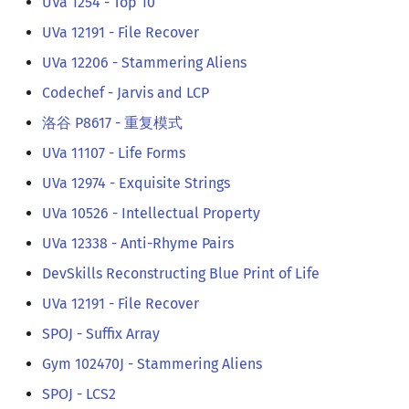
UVa 1254 - Top 10
UVa 12191 - File Recover
UVa 12206 - Stammering Aliens
Codechef - Jarvis and LCP
洛谷 P8617 - 重复模式
UVa 11107 - Life Forms
UVa 12974 - Exquisite Strings
UVa 10526 - Intellectual Property
UVa 12338 - Anti-Rhyme Pairs
DevSkills Reconstructing Blue Print of Life
UVa 12191 - File Recover
SPOJ - Suffix Array
Gym 102470J - Stammering Aliens
SPOJ - LCS2