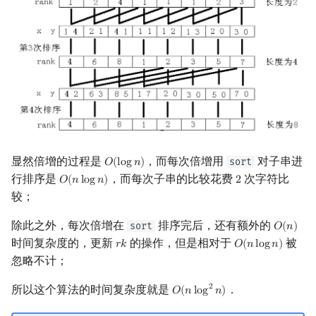
显然倍增的过程是
，而每次倍增用
对子串进
sort
𝑂
(
l
o
g
𝑛
)
O
(
log
n
)
行排序是
，而每次子串的比较花费
次字符比
𝑂
(
𝑛
l
o
g
𝑛
)
2
O
(
n
log
n
)
2
较；
除此之外，每次倍增在
排序完后，还有额外的
sort
𝑂
(
𝑛
)
O
(
n
)
时间复杂度的，更新
的操作，但是相对于
被
𝑟
𝑘
𝑂
(
𝑛
l
o
g
𝑛
)
r
k
O
(
n
log
n
)
忽略不计；
所以这个算法的时间复杂度就是
．
2
𝑂
(
𝑛
l
o
g
𝑛
)
O
(
n
log
2
n
)