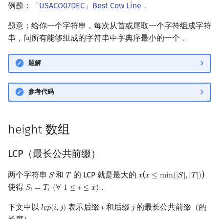
例题：
「USACO07DEC」Best Cow Line
．
题意：给你一个字符串，每次从首或尾取一个字符组成字符
串，问所有能够组成的字符串中字典序最小的一个．
题解
参考代码
height 数组
LCP（最长公共前缀）
两个字符串
和
的 LCP 就是最大的
(
)
𝑆
𝑇
𝑥
𝑥
≤
m
i
n
(
|
𝑆
|
,
|
𝑇
|
)
S
T
x
x
≤
min
(
|
S
|
,
|
T
|
)
使得
．
𝑆
=
𝑇
(
∀
1
≤
𝑖
≤
𝑥
)
S
i
=
T
i
(
∀
1
≤
i
≤
x
)
𝑖
𝑖
下文中以
表示后缀
和后缀
的最长公共前缀（的
𝑙
𝑐
𝑝
(
𝑖
,
𝑗
)
𝑖
𝑗
l
c
p
(
i
,
j
)
i
j