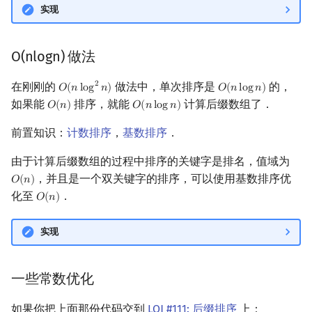
实现
O(nlogn) 做法
在刚刚的
做法中，单次排序是
的，
2
𝑂
(
𝑛
l
o
g
𝑛
)
𝑂
(
𝑛
l
o
g
𝑛
)
O
(
n
log
2
n
)
O
(
n
log
n
)
如果能
排序，就能
计算后缀数组了．
𝑂
(
𝑛
)
𝑂
(
𝑛
l
o
g
𝑛
)
O
(
n
)
O
(
n
log
n
)
前置知识：
计数排序
，
基数排序
．
由于计算后缀数组的过程中排序的关键字是排名，值域为
，并且是一个双关键字的排序，可以使用基数排序优
𝑂
(
𝑛
)
O
(
n
)
化至
．
𝑂
(
𝑛
)
O
(
n
)
实现
一些常数优化
如果你把上面那份代码交到
LOJ #111: 后缀排序
上：