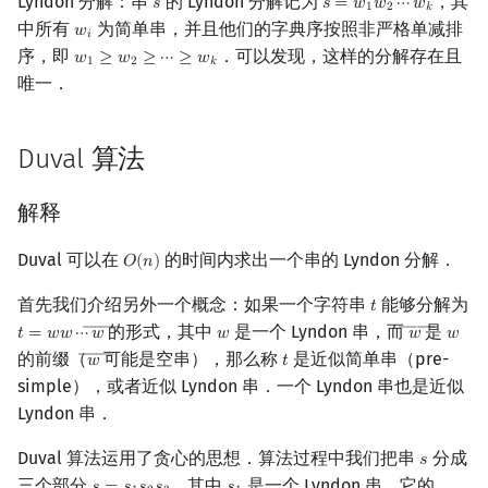
Lyndon 分解：串
的 Lyndon 分解记为
，其
𝑠
𝑠
=
𝑤
𝑤
⋯
𝑤
smallest cyclic shift）
s
s
=
w
1
w
2
⋯
w
k
1
2
𝑘
中所有
为简单串，并且他们的字典序按照非严格单减排
𝑤
镜像站列表
Special Judge
Java 速成
前缀和 & 差分
IDA*
状压 DP
置换和排列
块状数据结构
拓扑排序
扫描线
有限状态自动机
w
i
Dev-C++
文件操作
Lambda 表达式
归并排序
裴蜀定理 & 一次不定方程
多项式多点求值|快速插值
贝尔数
线性基
AVL 树
虚树
𝑖
序，即
．可以发现，这样的分解存在且
习题
𝑤
≥
𝑤
≥
⋯
≥
𝑤
w
1
≥
w
2
≥
⋯
≥
w
k
1
2
𝑘
唯一．
致谢
Testlib
Java 进阶
二分
回溯法
数位 DP
弧度制与坐标系
单调栈
最短路问题
旋转卡壳
计算理论基础
CLion
pb_ds
堆排序
费马小定理 & 欧拉定理
多项式初等函数
伯努利数
线性映射
红黑树
树分治
Polygon
倍增
Dancing Links
插头 DP
复数
单调队列
生成树问题
半平面交
字节顺序
Geany
编译优化
桶排序
模逆元
常系数齐次线性递推
Entringer Number
特征多项式
左偏红黑树
动态树分治
Duval 算法
OJ 工具
构造
Alpha–Beta 剪枝
计数 DP
数论
ST 表
斯坦纳树
平面最近点对
约瑟夫问题
Xcode
希尔排序
线性同余方程
多项式平移|连续点值平移
Eulerian Number
对角化
AA 树
AHU 算法
解释
LaTeX 入门
优化
动态 DP
多项式与生成函数
树状数组
拆点
随机增量法
表达式求值
GUIDE
锦标赛排序
中国剩余定理
符号化方法
分拆数
Jordan标准型
树哈希
Duval 可以在
的时间内求出一个串的 Lyndon 分解．
𝑂
(
𝑛
)
O
(
n
)
Git
概率 DP
组合数学
线段树
连通性相关
反演变换
在一台机器上规划任务
Sublime Text
Tim 排序
升幂引理
Lagrange 反演
范德蒙德卷积
树上随机游走
首先我们介绍另外一个概念：如果一个字符串
能够分解为
𝑡
t
――
――
的形式，其中
是一个 Lyndon 串，而
是
𝑡
=
𝑤
𝑤
⋯
𝑤
𝑤
𝑤
𝑤
t
=
w
w
⋯
w
―
w
w
―
w
DP 套 DP
线性代数
划分树
环计数问题
计算几何杂项
主元素问题
CP Editor
排序相关 STL
阶乘取模
形式幂级数复合|复合逆
Pólya 计数
――
的前缀（
可能是空串），那么称
是近似简单串（pre-
𝑤
𝑡
w
―
t
simple），或者近似 Lyndon 串．一个 Lyndon 串也是近似
DP 优化
线性规划
二叉搜索树 & 平衡树
最小环
Garsia–Wachs 算法
Code::Blocks
排序应用
卢卡斯定理
普通生成函数
图论计数
Lyndon 串．
Duval 算法运用了贪心的思想．算法过程中我们把串
分成
其它 DP 方法
抽象代数
跳表
2-SAT
15-puzzle
同余方程
指数生成函数
𝑠
s
三个部分
，其中
是一个 Lyndon 串，它的