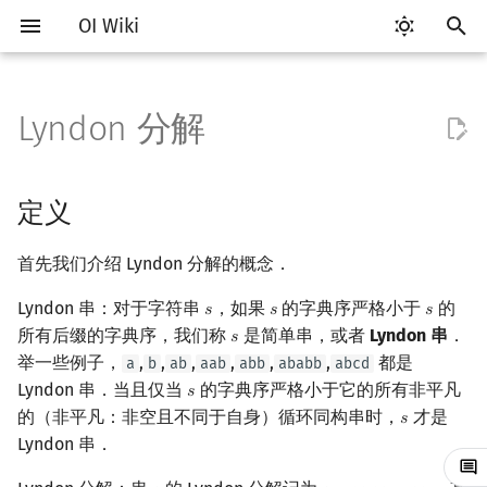
OI Wiki
键
入
Lyndon 分解
Getting Started
比赛相关简介
工具软件简介
语言基础简介
算法基础简介
搜索部分简介
动态规划部分简介
后缀数组简介
定义
数学部分简介
数据结构部分简介
图论部分简介
计算几何部分简介
杂项简介
RMQ
OI 赛事与赛制
题型概述
读入、输出优化
Vim
评测工具简介
Testlib 简介
Hello, World!
C++ 标准库简介
类
复杂度简介
排序简介
DP 优化简介
数字系统简介
数论基础
多项式与生成函数简介
排列组合
线性代数简介
线性规划基础
基本概念
基本概念
博弈论简介
插值
并查集
堆简介
分块思想
线段树基础
二叉搜索树 & 平衡树
可持久化数据结构简介
线段树套线段树
Link Cut Tree
树基础
最短路
最小生成树
强连通分量
网络流简介
图匹配
离线算法简介
随机函数
以
开
关于本项目
赛事
代码编辑工具
C++ 基础
复杂度
DFS（搜索）
动态规划基础
最优原地后缀排序算法
Duval 算法
布尔代数
栈
图论相关概念
二维计算几何基础
离散化
并查集应用
ICPC/CCPC 赛事与赛制
交互题
分段打表
Emacs
Arbiter
通用
C++ 语法基础
STL 容器
命名空间
均摊复杂度
选择排序
单调队列/单调栈优化
进位制
模算术简介
代数基本定理
抽屉原理
向量
单纯形法
群论
条件概率与独立性
公平组合游戏
数值积分
并查集复杂度
二叉堆
块状数组
线段树合并 & 分裂
Treap
可持久化线段树
平衡树套线段树
全局平衡二叉树
树的直径
差分约束
最小树形图
双连通分量
最大流
二分图最大匹配
CDQ 分治
随机化技巧
定义
始
如何参与
题型
评测工具
C++ 标准库
枚举
BFS（搜索）
记忆化搜索
数字系统
队列
图的存储
三维计算几何基础
双指针
括号序列
解释
常见错误
VS Code
Cena
Generator
变量
STL 算法
值类别
冒泡排序
斜率优化
平衡三进制
素数
快速傅里叶变换
容斥原理
内积和外积
环论
随机变量
零和游戏
高斯消元
配对堆
块状链表
李超线段树
Splay 树
可持久化块状数组
线段树套平衡树
Euler Tour Tree
树的中心
k 短路
最小直径生成树
割点和桥
最小割
二分图最大权匹配
整体二分
爬山算法
首先我们介绍 Lyndon 分解的概念．
搜
OI Wiki 不是什么
学习路线
命令行
C++ 进阶
模拟
双向搜索
背包 DP
位操作
链表
DFS（图论）
距离
离线算法
线段树与离线询问
过程
常见技巧
Atom
CCR Plus
Validator
运算
bitset
重载运算符
插入排序
四边形不等式优化
格雷码
最大公约数
快速数论变换
斐波那契数列
矩阵
域论
随机变量的数字特征
非公平组合游戏
牛顿迭代法
左偏树
树分块
猫树
WBLT
可持久化平衡树
树状数组套权值线段树
Top Tree
树的重心
同余最短路
圆方树
费用流
一般图最大匹配
莫队算法
模拟退火
索
Lyndon 串：对于字符串
，如果
的字典序严格小于
的
𝑠
𝑠
𝑠
s
s
s
所有后缀的字典序，我们称
是简单串，或者
Lyndon 串
．
𝑠
s
格式手册
学习资源
命令行编译与调试
C++ 与其他常用语言的区别
递归 & 分治
启发式搜索
区间 DP
二进制集合操作
哈希表
BFS（图论）
Pick 定理
分数规划
实现
Eclipse
Lemon
Interactor
流程控制语句
string
引用
计数排序
Slope Trick 优化
欧拉函数
快速沃尔什变换
错位排列
初等变换
Schreier–Sims 算法
概率不等式
Sqrt Tree
区间最值操作 & 区间历史
替罪羊树
可持久化字典树
分块套树状数组
最近公共祖先
点/边连通度
上下界网络流
一般图最大权匹配
举一些例子，
,
,
,
,
,
,
都是
a
b
ab
aab
abb
ababb
abcd
值
Lyndon 串．当且仅当
的字典序严格小于它的所有非平凡
𝑠
s
数学符号表
技巧
编译器
Pascal 转 C++ 急救
贪心
A*
DAG 上的 DP
高精度计算
并查集
树上问题
三角剖分
随机化
复杂度分析
Notepad++
Checker
高级数据类型
pair
常量
基数排序
WQS 二分
筛法
Chirp Z 变换
卡特兰数
行列式
笛卡尔树
可持久化可并堆
树链剖分
Stoer–Wagner 算法
稳定匹配
的（非平凡：非空且不同于自身）循环同构串时，
才是
𝑠
s
Kinetic Tournament Tree
Lyndon 串．
F.A.Q.
出题
WSL (Windows 10)
Python 速成
排序
迭代加深搜索
树形 DP
最小表示法（Finding the
快速幂
堆
有向无环图
凸包
悬线法
Kate
函数
新版 C++ 特性
快速排序
状态设计优化
分解质因数
多项式牛顿迭代
斯特林数
线性空间
Size Balanced Tree
树上启发式合并