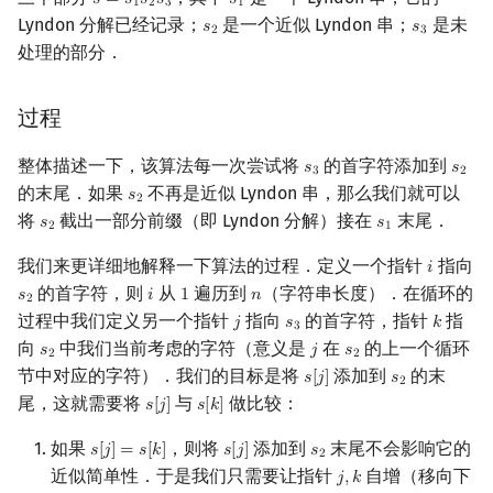
𝑠
=
𝑠
𝑠
𝑠
𝑠
s
=
s
1
s
2
s
3
s
1
1
2
3
1
Lyndon 分解已经记录；
是一个近似 Lyndon 串；
是未
概率论
可持久化数据结构
欧拉图
Kahan 求和
二次剩余
𝑠
𝑠
s
2
s
3
2
3
处理的部分．
博弈论
树套树
哈密顿图
珂朵莉树/颜色段均摊
阶 & 原根
过程
数值算法
K-D Tree
二分图
空间优化简介
离散对数
整体描述一下，该算法每一次尝试将
的首字符添加到
𝑠
𝑠
s
3
s
2
3
2
序理论
动态树
平面图
高次剩余 & 单位根
的末尾．如果
不再是近似 Lyndon 串，那么我们就可以
𝑠
s
2
2
将
截出一部分前缀（即 Lyndon 分解）接在
末尾．
𝑠
𝑠
s
2
s
1
2
1
杨氏矩阵
析合树
弦图
数论分块
我们来更详细地解释一下算法的过程．定义一个指针
指向
𝑖
i
的首字符，则
从
遍历到
（字符串长度）．在循环的
拟阵
PQ 树
图的着色
狄利克雷卷积
𝑠
𝑖
1
𝑛
s
2
i
1
n
2
过程中我们定义另一个指针
指向
的首字符，指针
指
𝑗
𝑠
𝑘
j
s
3
k
3
向
中我们当前考虑的字符（意义是
在
的上一个循环
Berlekamp–Massey 算法
手指树
网络流
莫比乌斯反演
𝑠
𝑗
𝑠
s
2
j
s
2
2
2
节中对应的字符）．我们的目标是将
添加到
的末
𝑠
[
𝑗
]
𝑠
s
[
j
]
s
2
2
霍夫曼树
图的匹配
尾，这就需要将
与
做比较：
杜教筛
𝑠
[
𝑗
]
𝑠
[
𝑘
]
s
[
j
]
s
[
k
]
如果
，则将
添加到
末尾不会影响它的
𝑠
[
𝑗
]
=
𝑠
[
𝑘
]
𝑠
[
𝑗
]
𝑠
s
[
j
]
=
s
[
k
]
s
[
j
]
s
2
Prüfer 序列
Powerful Number 筛
2
近似简单性．于是我们只需要让指针
自增（移向下
𝑗
,
𝑘
j
,
k