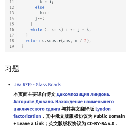
11
k
=
i
;
12
else
13
k
++
;
14
j
++
;
15
}
16
while
(
i
<=
k
)
i
+=
j
-
k
;
17
}
18
return
s
.
substr
(
ans
,
n
/
2
);
19
}
习题
UVa #719 - Glass Beads
本页面主要译自博文
Декомпозиция Линдона.
Алгоритм Дюваля. Нахождение наименьшего
циклического сдвига
与其英文翻译版
Lyndon
factorization
．其中俄文版版权协议为 Public Domain
+ Leave a Link；英文版版权协议为 CC-BY-SA 4.0．