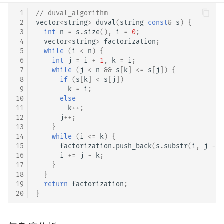
 1
// duval_algorithm
 2
vector
<
string
>
duval
(
string
const
&
s
)
{
 3
int
n
=
s
.
size
(),
i
=
0
;
 4
vector
<
string
>
factorization
;
 5
while
(
i
<
n
)
{
 6
int
j
=
i
+
1
,
k
=
i
;
 7
while
(
j
<
n
&&
s
[
k
]
<=
s
[
j
])
{
 8
if
(
s
[
k
]
<
s
[
j
])
 9
k
=
i
;
10
else
11
k
++
;
12
j
++
;
13
}
14
while
(
i
<=
k
)
{
15
factorization
.
push_back
(
s
.
substr
(
i
,
j
-
k
16
i
+=
j
-
k
;
17
}
18
}
19
return
factorization
;
20
}