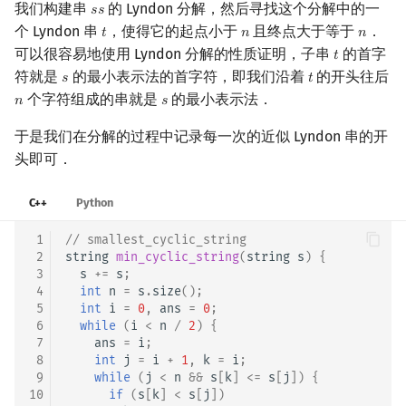
我们构建串
的 Lyndon 分解，然后寻找这个分解中的一
𝑠
𝑠
s
s
个 Lyndon 串
，使得它的起点小于
且终点大于等于
．
𝑡
𝑛
𝑛
t
n
n
可以很容易地使用 Lyndon 分解的性质证明，子串
的首字
𝑡
t
符就是
的最小表示法的首字符，即我们沿着
的开头往后
𝑠
𝑡
s
t
个字符组成的串就是
的最小表示法．
𝑛
𝑠
n
s
于是我们在分解的过程中记录每一次的近似 Lyndon 串的开
头即可．
C++
Python
 1
// smallest_cyclic_string
 2
string
min_cyclic_string
(
string
s
)
{
 3
s
+=
s
;
 4
int
n
=
s
.
size
();
 5
int
i
=
0
,
ans
=
0
;
 6
while
(
i
<
n
/
2
)
{
 7
ans
=
i
;
 8
int
j
=
i
+
1
,
k
=
i
;
 9
while
(
j
<
n
&&
s
[
k
]
<=
s
[
j
])
{
10
if
(
s
[
k
]
<
s
[
j
])