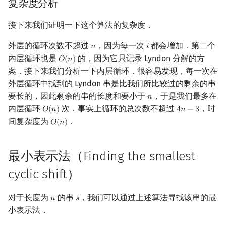
复杂度分析
接下来我们证明一下这个算法的复杂度．
外层的循环次数不超过
，因为每一次
都会增加．第二个
𝑛
𝑖
n
i
内层循环也是
的，因为它只记录 Lyndon 分解的方
𝑂
(
𝑛
)
O
(
n
)
案．接下来我们分析一下内层循环．很容易发现，每一次在
外层循环中找到的 Lyndon 串是比我们所比较过的剩余的串
要长的，因此剩余的串的长度和要小于
，于是我们最多在
𝑛
n
内层循环
次．事实上循环的总次数不超过
，时
𝑂
(
𝑛
)
4
𝑛
−
3
O
(
n
)
4
n
−
3
间复杂度为
．
𝑂
(
𝑛
)
O
(
n
)
最小表示法（Finding the smallest
cyclic shift）
对于长度为
的串
，我们可以通过上述算法寻找该串的最
𝑛
𝑠
n
s
小表示法．