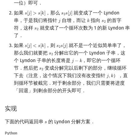
一位）即可．
矩阵树定理
Min_25 筛
如果
，那么
就变成了一个 Lyndon
𝑠
[
𝑗
]
>
𝑠
[
𝑘
]
𝑠
𝑠
[
𝑗
]
s
[
j
]
>
s
[
k
]
s
2
s
[
j
]
2
LGV 引理
洲阁筛
串，于是我们将指针
自增，而让
指向
的首字
𝑗
𝑘
𝑠
j
k
s
2
2
符，这样
就变成了一个循环次数为 1 的新 Lyndon 串
𝑠
s
2
2
最大团搜索算法
类欧几里德算法
了．
如果
，则
就不是一个近似简单串了，
𝑠
[
𝑗
]
<
𝑠
[
𝑘
]
𝑠
𝑠
[
𝑗
]
s
[
j
]
<
s
[
k
]
s
2
s
[
j
]
2
支配树
Meissel–Lehmer 算法
那么我们就要把
分解出它的一个 Lyndon 子串，这
𝑠
s
2
2
个 Lyndon 子串的长度将是
，即它的一个循环
𝑗
−
𝑘
j
−
k
图上随机游走
连分数
节．然后把
变成分解完以后剩下的部分，继续循环
𝑠
s
2
2
下去（注意，这个情况下我们没有改变指针
），直
𝑗
,
𝑘
j
,
k
Stern–Brocot 树与 Farey
到循环节被截完．对于剩余部分，我们只需要将进度
「回退」到剩余部分的开头即可．
二次域
实现
Pell 方程
下面的代码返回串
的 Lyndon 分解方案．
𝑠
s
Python