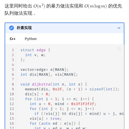
这里同时给出
的暴力做法实现和
的优先
2
𝑂
(
𝑛
)
𝑂
(
𝑚
l
o
g
𝑚
)
O
(
n
2
)
O
(
m
log
m
)
队列做法实现．
朴素实现
C++
Python
 1
struct
edge
{
 2
int
v
,
w
;
 3
};
 4
 5
vector
<
edge
>
e
[
MAXN
];
 6
int
dis
[
MAXN
],
vis
[
MAXN
];
 7
 8
void
dijkstra
(
int
n
,
int
s
)
{
 9
memset
(
dis
,
0x3f
,
(
n
+
1
)
*
sizeof
(
int
));
10
dis
[
s
]
=
0
;
11
for
(
int
i
=
1
;
i
<=
n
;
i
++
)
{
12
int
u
=
0
,
mind
=
0x3f3f3f3f
;
13
for
(
int
j
=
1
;
j
<=
n
;
j
++
)
14
if
(
!
vis
[
j
]
&&
dis
[
j
]
<
mind
)
u
=
j
,
mind
15
vis
[
u
]
=
true
;
16
for
(
auto
ed
:
e
[
u
])
{
17
int
v
=
ed
.
v
,
w
=
ed
.
w
;