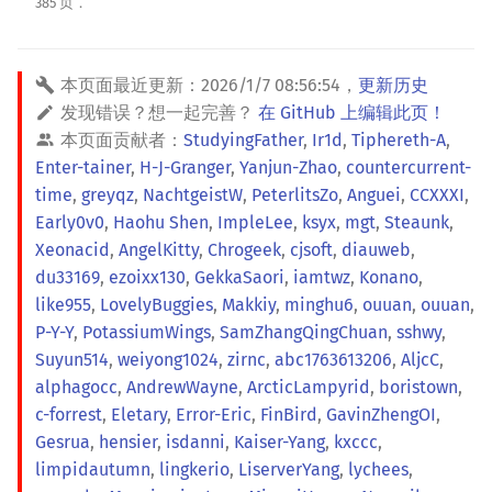
385 页．
本页面最近更新：
2026/1/7 08:56:54
，
更新历史
发现错误？想一起完善？
在 GitHub 上编辑此页！
本页面贡献者：
StudyingFather
,
Ir1d
,
Tiphereth-A
,
Enter-tainer
,
H-J-Granger
,
Yanjun-Zhao
,
countercurrent-
time
,
greyqz
,
NachtgeistW
,
PeterlitsZo
,
Anguei
,
CCXXXI
,
Early0v0
,
Haohu Shen
,
ImpleLee
,
ksyx
,
mgt
,
Steaunk
,
Xeonacid
,
AngelKitty
,
Chrogeek
,
cjsoft
,
diauweb
,
du33169
,
ezoixx130
,
GekkaSaori
,
iamtwz
,
Konano
,
like955
,
LovelyBuggies
,
Makkiy
,
minghu6
,
ouuan
,
ouuan
,
P-Y-Y
,
PotassiumWings
,
SamZhangQingChuan
,
sshwy
,
Suyun514
,
weiyong1024
,
zirnc
,
abc1763613206
,
AljcC
,
alphagocc
,
AndrewWayne
,
ArcticLampyrid
,
boristown
,
c-forrest
,
Eletary
,
Error-Eric
,
FinBird
,
GavinZhengOI
,
Gesrua
,
hensier
,
isdanni
,
Kaiser-Yang
,
kxccc
,
limpidautumn
,
lingkerio
,
LiserverYang
,
lychees
,