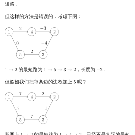
短路．
但这样的方法是错误的．考虑下图：
的最短路为
，长度为
．
1
→
2
1
→
5
→
3
→
2
−
2
1
→
2
1
→
5
→
3
→
2
−
2
但假如我们把每条边的边权加上
呢？
5
5
新图上
的最短路为
，已经不是实际的最短