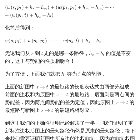
(
𝑤
(
𝑠
,
𝑝
)
+
ℎ
−
ℎ
)
+
(
𝑤
(
𝑝
,
𝑝
)
+
ℎ
−
ℎ
)
+
⋯
(
w
(
s
,
p
1
)
+
h
s
−
h
p
1
)
+
(
w
(
p
1
,
p
2
)
+
h
p
1
−
h
p
2
)
+
⋯
+
(
w
(
p
k
,
t
)
+
h
p
k
−
h
t
)
1
𝑠
𝑝
1
2
𝑝
𝑝
1
1
2
+
(
𝑤
(
𝑝
,
𝑡
)
+
ℎ
−
ℎ
)
𝑘
𝑝
𝑡
𝑘
化简后得到：
𝑤
(
𝑠
,
𝑝
)
+
𝑤
(
𝑝
,
𝑝
)
+
⋯
+
𝑤
(
𝑝
,
𝑡
)
+
ℎ
−
ℎ
w
(
s
,
p
1
)
+
w
(
p
1
,
p
2
)
+
⋯
+
w
(
p
k
,
t
)
+
h
s
−
h
t
1
1
2
𝑘
𝑠
𝑡
无论我们从
到
走的是哪一条路径，
的值是不变
𝑠
𝑡
ℎ
−
ℎ
s
t
h
s
−
h
t
𝑠
𝑡
的，这正与势能的性质相吻合！
为了方便，下面我们就把
称为
点的势能．
ℎ
𝑖
h
i
i
𝑖
上面的新图中
的最短路的长度表达式由两部分组成，
𝑠
→
𝑡
s
→
t
前面的边权和为原图中
的最短路，后面则是两点间的
𝑠
→
𝑡
s
→
t
势能差．因为两点间势能的差为定值，因此原图上
的
𝑠
→
𝑡
s
→
t
最短路与新图上
的最短路相对应．
𝑠
→
𝑡
s
→
t
到这里我们的正确性证明已经解决了一半——我们证明了重
新标注边权后图上的最短路径仍然是原来的最短路径．接下
来我们需要证明新图中所有边的边权非负，因为在非负权图