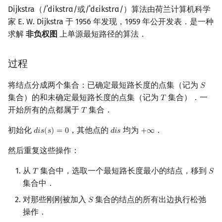
Dijkstra（/ˈdikstrɑ/或/ˈdɛikstrɑ/）算法由荷兰计算机科学
家 E. W. Dijkstra 于 1956 年发现，1959 年公开发表．是一种
求解
非负权图
上单源最短路径的算法．
过程
将结点分成两个集合：已确定最短路长度的点集（记为
𝑆
S
集合）的和未确定最短路长度的点集（记为
集合）．一
𝑇
T
开始所有的点都属于
集合．
𝑇
T
初始化
，其他点的
均为
．
𝑑
𝑖
𝑠
(
𝑠
)
=
0
𝑑
𝑖
𝑠
+
∞
d
i
s
(
s
)
=
0
d
i
s
+
∞
然后重复这些操作：
从
集合中，选取一个最短路长度最小的结点，移到
𝑇
𝑆
T
S
集合中．
对那些刚刚被加入
集合的结点的所有出边执行松弛
𝑆
S
操作．