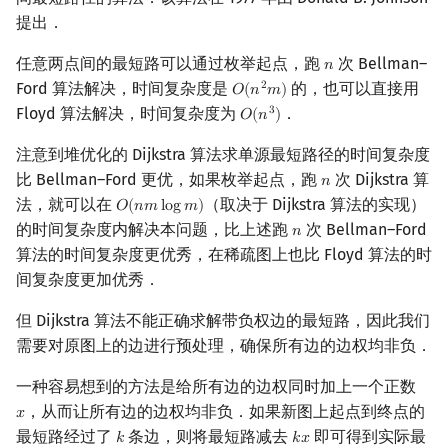
提出．
任意两点间的最短路可以通过枚举起点，跑
次 Bellman–
𝑛
n
Ford 算法解决，时间复杂度是
的，也可以直接用
2
𝑂
(
𝑛
𝑚
)
O
(
n
2
m
)
Floyd 算法解决，时间复杂度为
．
3
𝑂
(
𝑛
)
O
(
n
3
)
注意到堆优化的 Dijkstra 算法求单源最短路径的时间复杂度
比 Bellman–Ford 更优，如果枚举起点，跑
次 Dijkstra 算
𝑛
n
法，就可以在
（取决于 Dijkstra 算法的实现）
𝑂
(
𝑛
𝑚
l
o
g
𝑚
)
O
(
n
m
log
m
)
的时间复杂度内解决本问题，比上述跑
次 Bellman–Ford
𝑛
n
算法的时间复杂度更优秀，在稀疏图上也比 Floyd 算法的时
间复杂度更加优秀．
但 Dijkstra 算法不能正确求解带负权边的最短路，因此我们
需要对原图上的边进行预处理，确保所有边的边权均非负．
一种容易想到的方法是给所有边的边权同时加上一个正数
，从而让所有边的边权均非负．如果新图上起点到终点的
𝑥
x
最短路经过了
条边，则将最短路减去
即可得到实际最
𝑘
𝑘
𝑥
k
k
x