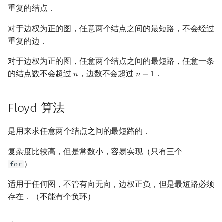
重复的结点．
回文树
概率论
可持久化数据结构
Kahan 求和
正确性证明
二次剩余
对于边权为正的图，任意两个结点之间的最短路，不会经过
序列自动机
博弈论
树套树
不同方法的比较
珂朵莉树/颜色段均摊
阶 & 原根
重复的边．
最小表示法
数值算法
K-D Tree
输出方案
空间优化简介
离散对数
对于边权为正的图，任意两个结点之间的最短路，任意一条
的结点数不会超过
，边数不会超过
．
𝑛
𝑛
−
1
n
n
−
1
Lyndon 分解
序理论
动态树
一些特殊情形
高次剩余 & 单位根
Floyd 算法
Main–Lorentz 算法
杨氏矩阵
析合树
参考资料与注释
数论分块
是用来求任意两个结点之间的最短路的．
拟阵
PQ 树
狄利克雷卷积
复杂度比较高，但是常数小，容易实现（只有三个
Berlekamp–Massey 算法
手指树
莫比乌斯反演
）．
for
霍夫曼树
杜教筛
适用于任何图，不管有向无向，边权正负，但是最短路必须
存在．（不能有个负环）
Powerful Number 筛