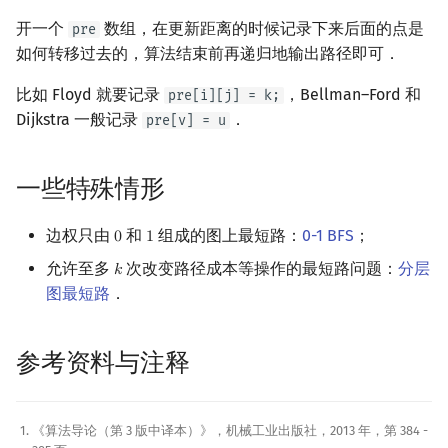
开一个
数组，在更新距离的时候记录下来后面的点是
pre
如何转移过去的，算法结束前再递归地输出路径即可．
比如 Floyd 就要记录
，Bellman–Ford 和
pre[i][j] = k;
Dijkstra 一般记录
．
pre[v] = u
一些特殊情形
边权只由
和
组成的图上最短路：
0-1 BFS
；
0
1
0
1
允许至多
次改变路径成本等操作的最短路问题：
分层
𝑘
k
图最短路
．
参考资料与注释
《算法导论（第 3 版中译本）》，机械工业出版社，2013 年，第 384 -