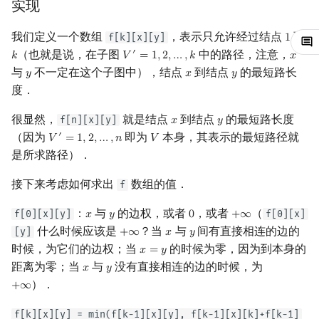
实现
Min_25 筛
我们定义一个数组
，表示只允许经过结点
到
f[k][x][y]
1
1
洲阁筛
（也就是说，在子图
中的路径，注意，
′
𝑘
𝑉
=
1
,
2
,
…
,
𝑘
𝑥
k
V
′
=
1
,
2
,
…
,
k
x
与
不一定在这个子图中），结点
到结点
的最短路长
𝑦
𝑥
𝑦
y
x
y
类欧几里德算法
度．
Meissel–Lehmer 算法
很显然，
就是结点
到结点
的最短路长度
f[n][x][y]
𝑥
𝑦
x
y
（因为
即为
本身，其表示的最短路径就
′
𝑉
=
1
,
2
,
…
,
𝑛
𝑉
V
′
=
1
,
2
,
…
,
n
V
连分数
是所求路径）．
接下来考虑如何求出
数组的值．
f
Stern–Brocot 树与 Farey
：
与
的边权，或者
，或者
（
f[0][x][y]
f[0][x]
𝑥
𝑦
0
+
∞
x
y
0
+
∞
二次域
什么时候应该是
？当
与
间有直接相连的边的
[y]
+
∞
𝑥
𝑦
+
∞
x
y
时候，为它们的边权；当
的时候为零，因为到本身的
𝑥
=
𝑦
x
=
y
Pell 方程
距离为零；当
与
没有直接相连的边的时候，为
𝑥
𝑦
x
y
）．
+
∞
+
∞
f[k][x][y] = min(f[k-1][x][y], f[k-1][x][k]+f[k-1]