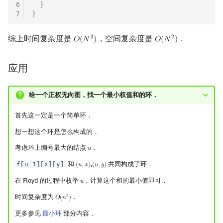
6
}
7
}
综上时间复杂度是
，空间复杂度是
．
3
2
𝑂
(
𝑁
)
𝑂
(
𝑁
)
O
(
N
3
)
O
(
N
2
)
应用
给一个正权无向图，找一个最小权值和的环．
首先这一定是一个简单环．
想一想这个环是怎么构成的．
考虑环上编号最大的结点
．
𝑢
u
f[u-1][x][y]
和
,
共同构成了环．
(
𝑢
,
𝑥
)
(
𝑢
,
𝑦
)
(
u
,
x
)
(
u
,
y
)
在 Floyd 的过程中枚举
，计算这个和的最小值即可．
𝑢
u
时间复杂度为
．
3
𝑂
(
𝑛
)
O
(
n
3
)
更多参见
最小环
部分内容．