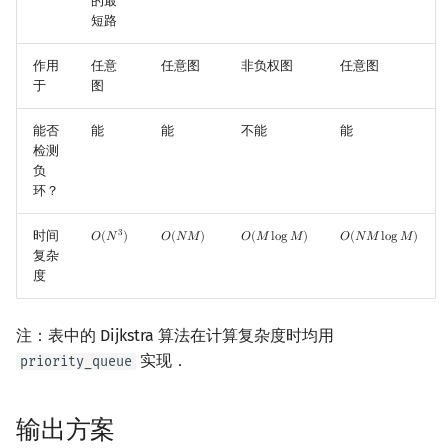
的最
短路
作用
任意
任意图
非负权图
任意图
于
图
能否
能
能
不能
能
检测
负
环？
时间
3
𝑂
(
𝑁
)
𝑂
(
𝑁
𝑀
)
𝑂
(
𝑀
l
o
g
𝑀
)
𝑂
(
𝑁
𝑀
l
o
g
𝑀
)
O
(
N
3
)
O
(
N
M
)
O
(
M
log
M
)
O
(
N
M
log
M
)
复杂
度
注：表中的 Dijkstra 算法在计算复杂度时均用
实现．
priority_queue
输出方案