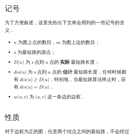
记号
镜像站列表
Special Judge
Java 速成
前缀和 & 差分
IDA*
状压 DP
Boyer–Moore 算法
置换和排列
块状数据结构
虚树
扫描线
有限状态自动机
过程
Dev-C++
文件操作
Lambda 表达式
归并排序
裴蜀定理 & 一次不定方程
多项式多点求值|快速插值
贝尔数
线性基
AVL 树
为了方便叙述，这里先给出下文将会用到的一些记号的含
致谢
Testlib
Java 进阶
二分
回溯法
数位 DP
Z 函数（扩展 KMP）
弧度制与坐标系
单调栈
树分治
旋转卡壳
计算理论基础
实现
CLion
pb_ds
堆排序
费马小定理 & 欧拉定理
多项式初等函数
伯努利数
线性映射
红黑树
义．
Polygon
倍增
Dancing Links
插头 DP
AC 自动机
复数
单调队列
动态树分治
半平面交
字节顺序
队列优化：SPFA
Geany
编译优化
桶排序
模逆元
常系数齐次线性递推
Entringer Number
特征多项式
左偏红黑树
为图上点的数目，
为图上边的数目；
𝑛
𝑚
n
m
为最短路的源点；
OJ 工具
构造
Alpha–Beta 剪枝
计数 DP
后缀数组 (SA)
数论
ST 表
AHU 算法
Dijkstra 算法
平面最近点对
约瑟夫问题
𝑠
Xcode
希尔排序
线性同余方程
多项式平移|连续点值平移
Eulerian Number
对角化
AA 树
s
为
点到
点的
实际
最短路长度；
𝐷
(
𝑢
)
𝑠
𝑢
D
(
u
)
s
u
LaTeX 入门
优化
动态 DP
后缀自动机 (SAM)
多项式与生成函数
树状数组
树哈希
随机增量法
表达式求值
过程
GUIDE
锦标赛排序
中国剩余定理
符号化方法
分拆数
Jordan标准型
为
点到
点的
估计
最短路长度．任何时候都
𝑑
𝑖
𝑠
(
𝑢
)
𝑠
𝑢
d
i
s
(
u
)
s
u
有
．特别地，当最短路算法终止时，应
𝑑
𝑖
𝑠
(
𝑢
)
≥
𝐷
(
𝑢
)
d
i
s
(
u
)
≥
D
(
u
)
Git
概率 DP
后缀平衡树
组合数学
线段树
树上随机游走
反演变换
在一台机器上规划任务
时间复杂度
Sublime Text
Tim 排序
升幂引理
Lagrange 反演
范德蒙德卷积
有
．
𝑑
𝑖
𝑠
(
𝑢
)
=
𝐷
(
𝑢
)
d
i
s
(
u
)
=
D
(
u
)
为
这一条边的边权．
DP 套 DP
广义后缀自动机
线性代数
划分树
计算几何杂项
主元素问题
正确性证明
CP Editor
排序相关 STL
阶乘取模
形式幂级数复合|复合逆
Pólya 计数
𝑤
(
𝑢
,
𝑣
)
(
𝑢
,
𝑣
)
w
(
u
,
v
)
(
u
,
v
)
DP 优化
后缀树
线性规划
二叉搜索树 & 平衡树
Garsia–Wachs 算法
实现
Code::Blocks
排序应用
卢卡斯定理
普通生成函数
图论计数
性质
其它 DP 方法
Manacher
抽象代数
跳表
Johnson 全源最短路径算法
15-puzzle
同余方程
指数生成函数
对于边权为正的图，任意两个结点之间的最短路，不会经过