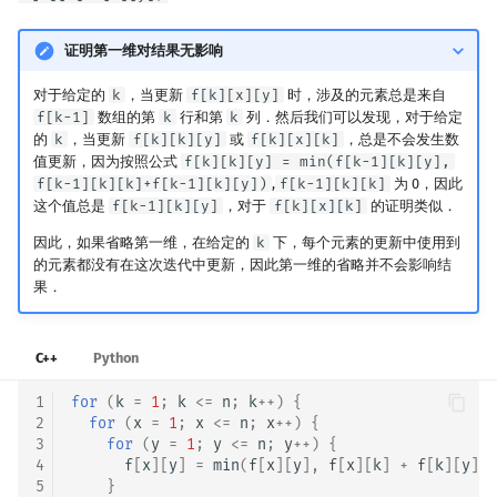
证明第一维对结果无影响
对于给定的
k
，当更新
f[k][x][y]
时，涉及的元素总是来自
f[k-1]
数组的第
k
行和第
k
列．然后我们可以发现，对于给定
的
k
，当更新
f[k][k][y]
或
f[k][x][k]
，总是不会发生数
值更新，因为按照公式
f[k][k][y] = min(f[k-1][k][y],
f[k-1][k][k]+f[k-1][k][y])
,
f[k-1][k][k]
为 0，因此
这个值总是
f[k-1][k][y]
，对于
f[k][x][k]
的证明类似．
因此，如果省略第一维，在给定的
k
下，每个元素的更新中使用到
的元素都没有在这次迭代中更新，因此第一维的省略并不会影响结
果．
C++
Python
1
for
(
k
=
1
;
k
<=
n
;
k
++
)
{
2
for
(
x
=
1
;
x
<=
n
;
x
++
)
{
3
for
(
y
=
1
;
y
<=
n
;
y
++
)
{
4
f
[
x
][
y
]
=
min
(
f
[
x
][
y
],
f
[
x
][
k
]
+
f
[
k
][
y
]);
5
}