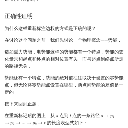
𝑂
(
𝑛
𝑚
l
o
g
𝑚
)
O
(
n
m
log
m
)
正确性证明
为什么这样重新标注边权的方式是正确的呢？
在讨论这个问题之前，我们先讨论一个物理概念——势能．
诸如重力势能，电势能这样的势能都有一个特点，势能的变
化量只和起点和终点的相对位置有关，而与起点到终点所走
的路径无关．
势能还有一个特点，势能的绝对值往往取决于设置的零势能
点，但无论将零势能点设置在哪里，两点间势能的差值是一
定的．
接下来回到正题．
在重新标记后的图上，从
点到
点的一条路径
𝑠
𝑡
𝑠
→
𝑝
s
t
s
→
p
1
→
p
2
→
1
的长度表达式如下：
→
𝑝
→
⋯
→
𝑝
→
𝑡
2
𝑘