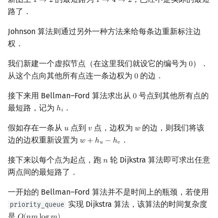
1
→
2
1
→
4
→
2
1
→
2
1
→
4
→
2
路了．
Johnson 算法则通过另外一种方法来给每条边重新标注边
权．
我们新建一个虚拟节点（在这里我们就设它的编号为
）．
0
0
从这个点向其他所有点连一条边权为
的边．
0
0
接下来用 Bellman–Ford 算法求出从
号点到其他所有点的
0
0
最短路，记为
．
ℎ
h
i
𝑖
假如存在一条从
点到
点，边权为
的边，则我们将该
𝑢
𝑣
𝑤
u
v
w
边的边权重新设置为
．
𝑤
+
ℎ
−
ℎ
w
+
h
u
−
h
v
𝑢
𝑣
接下来以每个点为起点，跑
轮 Dijkstra 算法即可求出任意
𝑛
n
两点间的最短路了．
一开始的 Bellman–Ford 算法并不是时间上的瓶颈，若使用
实现 Dijkstra 算法，该算法的时间复杂度
priority_queue
是
．