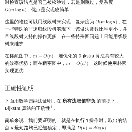
时检查该结点是否已被松弛过，若是则跳过，复杂度
，优点是实现较简单．
𝑂
(
𝑚
l
o
g
𝑛
)
O
(
m
log
n
)
这里的堆也可以用线段树来实现，复杂度为
，在
𝑂
(
𝑚
l
o
g
𝑛
)
O
(
m
log
n
)
一些特殊的非递归线段树实现下，该做法常数比堆更小．并
且线段树支持的操作更多，在一些特殊图问题上只能用线段
树来维护．
在稀疏图中，
，堆优化的 Dijkstra 算法具有较大
𝑚
=
𝑂
(
𝑛
)
m
=
O
(
n
)
的效率优势；而在稠密图中，
，这时候使用朴素
2
𝑚
=
𝑂
(
𝑛
)
m
=
O
(
n
2
)
实现更优．
正确性证明
下面用数学归纳法证明，在
所有边权值非负
的前提下，
1
Dijkstra 算法的正确性
．
简单来说，我们要证明的，就是在执行 1 操作时，取出的结
点
最短路均已经被确定，即满足
．
𝑢
𝐷
(
𝑢
)
=
𝑑
𝑖
𝑠
(
𝑢
)
u
D
(
u
)
=
d
i
s
(
u
)