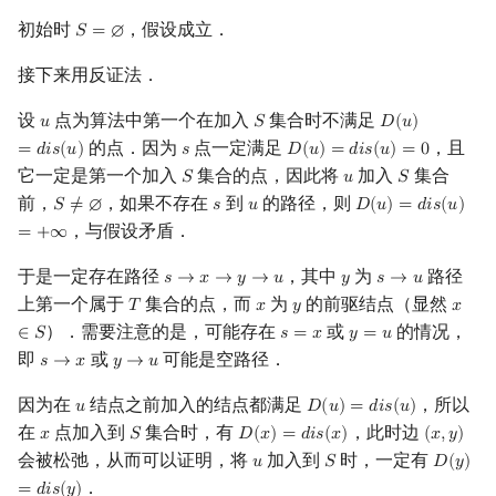
初始时
，假设成立．
𝑆
=
∅
S
=
∅
接下来用反证法．
设
点为算法中第一个在加入
集合时不满足
𝑢
𝑆
𝐷
(
𝑢
)
u
S
D
(
u
)
=
d
i
s
(
u
)
的点．因为
点一定满足
，且
=
𝑑
𝑖
𝑠
(
𝑢
)
𝑠
𝐷
(
𝑢
)
=
𝑑
𝑖
𝑠
(
𝑢
)
=
0
s
D
(
u
)
=
d
i
s
(
u
)
=
0
它一定是第一个加入
集合的点，因此将
加入
集合
𝑆
𝑢
𝑆
S
u
S
前，
，如果不存在
到
的路径，则
𝑆
≠
∅
𝑠
𝑢
𝐷
(
𝑢
)
=
𝑑
𝑖
𝑠
(
𝑢
)
S
≠
∅
s
u
D
(
u
)
=
d
i
s
(
u
)
=
+
∞
，与假设矛盾．
=
+
∞
于是一定存在路径
，其中
为
路径
𝑠
→
𝑥
→
𝑦
→
𝑢
𝑦
𝑠
→
𝑢
s
→
x
→
y
→
u
y
s
→
u
上第一个属于
集合的点，而
为
的前驱结点（显然
𝑇
𝑥
𝑦
𝑥
T
x
y
x
∈
S
）．需要注意的是，可能存在
或
的情况，
∈
𝑆
𝑠
=
𝑥
𝑦
=
𝑢
s
=
x
y
=
u
即
或
可能是空路径．
𝑠
→
𝑥
𝑦
→
𝑢
s
→
x
y
→
u
因为在
结点之前加入的结点都满足
，所以
𝑢
𝐷
(
𝑢
)
=
𝑑
𝑖
𝑠
(
𝑢
)
u
D
(
u
)
=
d
i
s
(
u
)
在
点加入到
集合时，有
，此时边
𝑥
𝑆
𝐷
(
𝑥
)
=
𝑑
𝑖
𝑠
(
𝑥
)
(
𝑥
,
𝑦
)
x
S
D
(
x
)
=
d
i
s
(
x
)
(
x
,
y
)
会被松弛，从而可以证明，将
加入到
时，一定有
𝑢
𝑆
𝐷
(
𝑦
)
u
S
D
(
y
)
=
d
i
．
=
𝑑
𝑖
𝑠
(
𝑦
)