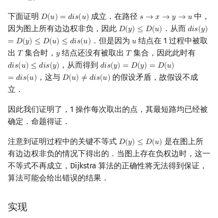
下面证明
成立．在路径
中，
𝐷
(
𝑢
)
=
𝑑
𝑖
𝑠
(
𝑢
)
𝑠
→
𝑥
→
𝑦
→
𝑢
D
(
u
)
=
d
i
s
(
u
)
s
→
x
→
y
→
u
因为图上所有边边权非负，因此
．从而
𝐷
(
𝑦
)
≤
𝐷
(
𝑢
)
𝑑
𝑖
𝑠
(
𝑦
)
D
(
y
)
≤
D
(
u
)
d
i
s
(
y
)
=
D
．但是因为
结点在 1 过程中被取
=
𝐷
(
𝑦
)
≤
𝐷
(
𝑢
)
≤
𝑑
𝑖
𝑠
(
𝑢
)
𝑢
u
出
集合时，
结点还没有被取出
集合，因此此时有
𝑇
𝑦
𝑇
T
y
T
，从而得到
𝑑
𝑖
𝑠
(
𝑢
)
≤
𝑑
𝑖
𝑠
(
𝑦
)
𝑑
𝑖
𝑠
(
𝑦
)
=
𝐷
(
𝑦
)
=
𝐷
(
𝑢
)
d
i
s
(
u
)
≤
d
i
s
(
y
)
d
i
s
(
y
)
=
D
(
y
)
=
D
(
u
)
=
d
i
s
(
u
)
，这与
的假设矛盾，故假设不成
=
𝑑
𝑖
𝑠
(
𝑢
)
𝐷
(
𝑢
)
≠
𝑑
𝑖
𝑠
(
𝑢
)
D
(
u
)
≠
d
i
s
(
u
)
立．
因此我们证明了，1 操作每次取出的点，其最短路均已经被
确定．命题得证．
注意到证明过程中的关键不等式
是在图上所
𝐷
(
𝑦
)
≤
𝐷
(
𝑢
)
D
(
y
)
≤
D
(
u
)
有边边权非负的情况下得出的．当图上存在负权边时，这一
不等式不再成立，Dijkstra 算法的正确性将无法得到保证，
算法可能会给出错误的结果．
实现