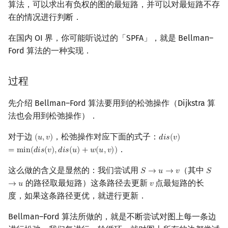
算法，可以求出有负权的图的最短路，并可以对最短路不存
在的情况进行判断．
在国内 OI 界，你可能听说过的「SPFA」，就是 Bellman–
Ford 算法的一种实现．
过程
先介绍 Bellman–Ford 算法要用到的松弛操作（Dijkstra 算
法也会用到松弛操作）．
对于边
，松弛操作对应下面的式子：
(
𝑢
,
𝑣
)
𝑑
𝑖
𝑠
(
𝑣
)
(
u
,
v
)
d
i
s
(
v
)
=
min
(
d
i
s
(
v
)
,
d
．
=
m
i
n
(
𝑑
𝑖
𝑠
(
𝑣
)
,
𝑑
𝑖
𝑠
(
𝑢
)
+
𝑤
(
𝑢
,
𝑣
)
)
这么做的含义是显然的：我们尝试用
（其中
𝑆
→
𝑢
→
𝑣
𝑆
S
→
u
→
v
S
→
u
的路径取最短路）这条路径去更新
点最短路的长
→
𝑢
𝑣
v
度，如果这条路径更优，就进行更新．
Bellman–Ford 算法所做的，就是不断尝试对图上每一条边