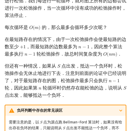
进行松弛．我们每进行一轮循环，就对图上所有的边都尝试
进行一次松弛操作，当一次循环中没有成功的松弛操作时，
算法停止．
每次循环是
的，那么最多会循环多少次呢？
𝑂
(
𝑚
)
O
(
m
)
在最短路存在的情况下，由于一次松弛操作会使最短路的边
数至少
，而最短路的边数最多为
，因此整个算法
+
1
𝑛
−
1
+
1
n
−
1
最多执行
轮松弛操作．故总时间复杂度为
．
𝑛
−
1
𝑂
(
𝑛
𝑚
)
n
−
1
O
(
n
m
)
但还有一种情况，如果从
点出发，抵达一个负环时，松
𝑆
S
弛操作会无休止地进行下去．注意到前面的论证中已经说明
了，对于最短路存在的图，松弛操作最多只会执行
𝑛
−
1
n
−
1
轮，因此如果第
轮循环时仍然存在能松弛的边，说明从
𝑛
𝑆
n
S
点出发，能够抵达一个负环．
负环判断中存在的常见误区
需要注意的是，以
点为源点跑 Bellman–Ford 算法时，如果没有给
𝑆
S
出存在负环的结果，只能说明从
点出发不能抵达一个负环，而不
𝑆
S