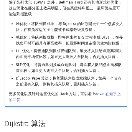
除了队列优化（SPFA）之外，Bellman–Ford 还有其他形式的优化，
这些优化在部分图上效果明显，但在某些特殊图上，最坏复杂度可
能达到指数级．
堆优化：将队列换成堆，与 Dijkstra 的区别是允许一个点多次入
队．在有负权边的图可能被卡成指数级复杂度．
栈优化：将队列换成栈（即将原来的 BFS 过程变成 DFS），在寻
找负环时可能具有更高效率，但最坏时间复杂度仍然为指数级．
LLL 优化：将普通队列换成双端队列，每次将入队结点距离和队
内距离平均值比较，如果更大则插入至队尾，否则插入队首．
SLF 优化：将普通队列换成双端队列，每次将入队结点距离和队
首比较，如果更大则插入至队尾，否则插入队首．
D´Esopo–Pape 算法：将普通队列换成双端队列，如果一个节点
之前没有入队，则将其插入队尾，否则插入队首．
更多优化以及针对这些优化的 Hack 方法，可以看
fstqwq 在知乎上
的回答
．
Dijkstra 算法