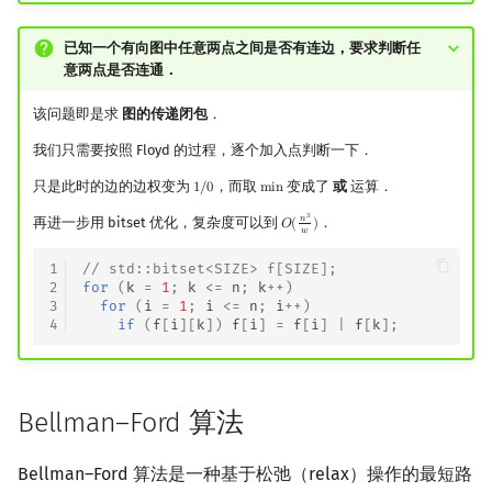
已知一个有向图中任意两点之间是否有连边，要求判断任
意两点是否连通．
该问题即是求
图的传递闭包
．
我们只需要按照 Floyd 的过程，逐个加入点判断一下．
只是此时的边的边权变为
，而取
变成了
或
运算．
1
/
0
m
i
n
1
/
0
min
3
𝑛
再进一步用 bitset 优化，复杂度可以到
．
𝑂
(
)
O
(
n
3
w
)
𝑤
1
// std::bitset<SIZE> f[SIZE];
2
for
(
k
=
1
;
k
<=
n
;
k
++
)
3
for
(
i
=
1
;
i
<=
n
;
i
++
)
4
if
(
f
[
i
][
k
])
f
[
i
]
=
f
[
i
]
|
f
[
k
];
Bellman–Ford 算法
Bellman–Ford 算法是一种基于松弛（relax）操作的最短路