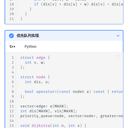
18
if
(
dis
[
v
]
>
dis
[
u
]
+
w
)
dis
[
v
]
=
dis
[
u
]
19
}
20
}
21
}
优先队列实现
C++
Python
 1
struct
edge
{
 2
int
v
,
w
;
 3
};
 4
 5
struct
node
{
 6
int
dis
,
u
;
 7
 8
bool
operator
>
(
const
node
&
a
)
const
{
return
 9
};
10
11
vector
<
edge
>
e
[
MAXN
];
12
int
dis
[
MAXN
],
vis
[
MAXN
];
13
priority_queue
<
node
,
vector
<
node
>
,
greater
<
node
14
15
void
dijkstra
(
int
n
,
int
s
)
{