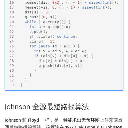
16
memset
(
dis
,
0x3f
,
(
n
+
1
)
*
sizeof
(
int
));
17
memset
(
vis
,
0
,
(
n
+
1
)
*
sizeof
(
int
));
18
dis
[
s
]
=
0
;
19
q
.
push
({
0
,
s
});
20
while
(
!
q
.
empty
())
{
21
int
u
=
q
.
top
().
u
;
22
q
.
pop
();
23
if
(
vis
[
u
])
continue
;
24
vis
[
u
]
=
1
;
25
for
(
auto
ed
:
e
[
u
])
{
26
int
v
=
ed
.
v
,
w
=
ed
.
w
;
27
if
(
dis
[
v
]
>
dis
[
u
]
+
w
)
{
28
dis
[
v
]
=
dis
[
u
]
+
w
;
29
q
.
push
({
dis
[
v
],
v
});
30
}
31
}
32
}
33
}
Johnson 全源最短路径算法
Johnson 和 Floyd 一样，是一种能求出无负环图上任意两点
间最短路径的算法．该算法在 1977 年由 Donald B. Johnson