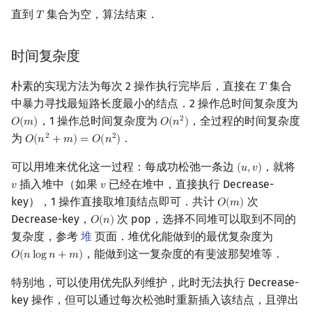
直到
集合为空，算法结束．
𝑇
T
时间复杂度
朴素的实现方法为每次 2 操作执行完毕后，直接在
集合
𝑇
T
中暴力寻找最短路长度最小的结点．2 操作总时间复杂度为
，1 操作总时间复杂度为
，全过程的时间复杂度
2
𝑂
(
𝑚
)
𝑂
(
𝑛
)
O
(
m
)
O
(
n
2
)
为
．
2
2
𝑂
(
𝑛
+
𝑚
)
=
𝑂
(
𝑛
)
O
(
n
2
+
m
)
=
O
(
n
2
)
可以用堆来优化这一过程：每成功松弛一条边
，就将
(
𝑢
,
𝑣
)
(
u
,
v
)
插入堆中（如果
已经在堆中，直接执行 Decrease-
𝑣
𝑣
v
v
key），1 操作直接取堆顶结点即可．共计
次
𝑂
(
𝑚
)
O
(
m
)
Decrease-key，
次 pop，选择不同堆可以取到不同的
𝑂
(
𝑛
)
O
(
n
)
复杂度，参考
堆
页面．堆优化能做到的最优复杂度为
，能做到这一复杂度的有斐波那契堆等．
𝑂
(
𝑛
l
o
g
𝑛
+
𝑚
)
O
(
n
log
n
+
m
)
特别地，可以使用优先队列维护，此时无法执行 Decrease-
key 操作，但可以通过每次松弛时重新插入该结点，且弹出