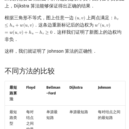
上，Dijkstra 算法能够保证得出正确的结果．
根据三角形不等式，图上任意一边
上两点满足：
(
𝑢
,
𝑣
)
ℎ
(
u
,
v
)
h
v
≤
h
u
+
𝑣
．这条边重新标记后的边权为
′
≤
ℎ
+
𝑤
(
𝑢
,
𝑣
)
𝑤
(
𝑢
,
𝑣
)
w
′
(
u
,
v
)
=
w
(
u
,
v
)
+
h
𝑢
．这样我们证明了新图上的边权均
=
𝑤
(
𝑢
,
𝑣
)
+
ℎ
−
ℎ
≥
0
𝑢
𝑣
非负．
这样，我们就证明了 Johnson 算法的正确性．
不同方法的比较
最短
Floyd
Bellman
Dijkstra
Johnson
路算
–Ford
法
最短
每对
单源最
单源最短路
每对结点之间
路类
结点
短路
的最短路
型
之间