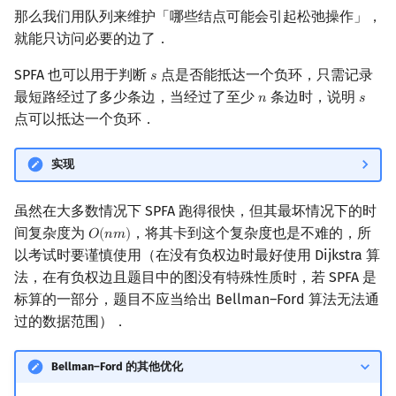
那么我们用队列来维护「哪些结点可能会引起松弛操作」，
就能只访问必要的边了．
SPFA 也可以用于判断
点是否能抵达一个负环，只需记录
𝑠
s
最短路经过了多少条边，当经过了至少
条边时，说明
𝑛
𝑠
n
s
点可以抵达一个负环．
实现
虽然在大多数情况下 SPFA 跑得很快，但其最坏情况下的时
间复杂度为
，将其卡到这个复杂度也是不难的，所
𝑂
(
𝑛
𝑚
)
O
(
n
m
)
以考试时要谨慎使用（在没有负权边时最好使用 Dijkstra 算
法，在有负权边且题目中的图没有特殊性质时，若 SPFA 是
标算的一部分，题目不应当给出 Bellman–Ford 算法无法通
过的数据范围）．
Bellman–Ford 的其他优化