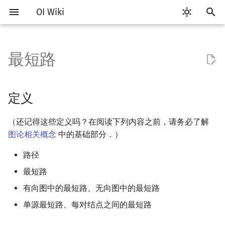
OI Wiki
键
入
最短路
Getting Started
比赛相关简介
工具软件简介
语言基础简介
算法基础简介
搜索部分简介
动态规划部分简介
字符串部分简介
数学部分简介
数据结构部分简介
树基础
定义
最小生成树
强连通分量
网络流简介
图匹配
计算几何部分简介
杂项简介
RMQ
OI 赛事与赛制
题型概述
读入、输出优化
Vim
评测工具简介
Testlib 简介
Hello, World!
C++ 标准库简介
类
复杂度简介
排序简介
DP 优化简介
后缀数组简介
数字系统简介
数论基础
多项式与生成函数简介
排列组合
线性代数简介
线性规划基础
基本概念
基本概念
博弈论简介
插值
并查集
堆简介
分块思想
线段树基础
二叉搜索树 & 平衡树
可持久化数据结构简介
线段树套线段树
Link Cut Tree
离线算法简介
随机函数
以
开
关于本项目
赛事
代码编辑工具
C++ 基础
复杂度
DFS（搜索）
动态规划基础
字符串基础
布尔代数
栈
树的直径
记号
最小树形图
双连通分量
最大流
二分图最大匹配
二维计算几何基础
离散化
并查集应用
ICPC/CCPC 赛事与赛制
交互题
分段打表
Emacs
Arbiter
通用
C++ 语法基础
STL 容器
命名空间
均摊复杂度
选择排序
单调队列/单调栈优化
最优原地后缀排序算法
进位制
模算术简介
代数基本定理
抽屉原理
向量
单纯形法
群论
条件概率与独立性
公平组合游戏
数值积分
并查集复杂度
二叉堆
块状数组
线段树合并 & 分裂
Treap
可持久化线段树
平衡树套线段树
全局平衡二叉树
CDQ 分治
随机化技巧
定义
始
如何参与
题型
评测工具
C++ 标准库
枚举
BFS（搜索）
记忆化搜索
标准库
数字系统
队列
树的中心
性质
最小直径生成树
割点和桥
最小割
二分图最大权匹配
三维计算几何基础
双指针
括号序列
常见错误
VS Code
Cena
Generator
变量
STL 算法
值类别
冒泡排序
斜率优化
平衡三进制
素数
快速傅里叶变换
容斥原理
内积和外积
环论
随机变量
零和游戏
高斯消元
配对堆
块状链表
李超线段树
Splay 树
可持久化块状数组
线段树套平衡树
Euler Tour Tree
整体二分
爬山算法
（还记得这些定义吗？在阅读下列内容之前，请务必了解
搜
图论相关概念
中的基础部分．）
OI Wiki 不是什么
学习路线
命令行
C++ 进阶
模拟
双向搜索
背包 DP
字符串匹配
位操作
链表
树的重心
Floyd 算法
圆方树
费用流
一般图最大匹配
距离
离线算法
线段树与离线询问
常见技巧
Atom
CCR Plus
Validator
运算
bitset
重载运算符
插入排序
四边形不等式优化
格雷码
最大公约数
快速数论变换
斐波那契数列
矩阵
域论
随机变量的数字特征
非公平组合游戏
牛顿迭代法
左偏树
树分块
猫树
WBLT
可持久化平衡树
树状数组套权值线段树
Top Tree
莫队算法
模拟退火
索
路径
格式手册
学习资源
命令行编译与调试
C++ 与其他常用语言的区别
递归 & 分治
启发式搜索
区间 DP
字符串哈希
二进制集合操作
哈希表
最近公共祖先
点/边连通度
上下界网络流
一般图最大权匹配
Pick 定理
分数规划
实现
Eclipse
Lemon
Interactor
流程控制语句
string
引用
计数排序
Slope Trick 优化
欧拉函数
快速沃尔什变换
错位排列
初等变换
Schreier–Sims 算法
概率不等式
Sqrt Tree
区间最值操作 & 区间历史
替罪羊树
可持久化字典树
分块套树状数组
最短路
值
有向图中的最短路、无向图中的最短路
数学符号表
技巧
编译器
Pascal 转 C++ 急救
贪心
A*
DAG 上的 DP
字典树 (Trie)
高精度计算
并查集
树链剖分
Stoer–Wagner 算法
稳定匹配
三角剖分
随机化
应用
Notepad++
Checker
高级数据类型
pair
常量
基数排序
WQS 二分
筛法
Chirp Z 变换
卡特兰数
行列式
笛卡尔树
可持久化可并堆
Kinetic Tournament Tree
单源最短路、每对结点之间的最短路
F.A.Q.
出题
WSL (Windows 10)
Python 速成
排序
迭代加深搜索
树形 DP
前缀函数与 KMP 算法
快速幂
堆
树上启发式合并
Bellman–Ford 算法
凸包
悬线法
Kate
函数
新版 C++ 特性
快速排序
状态设计优化
分解质因数
多项式牛顿迭代
斯特林数
线性空间
Size Balanced Tree