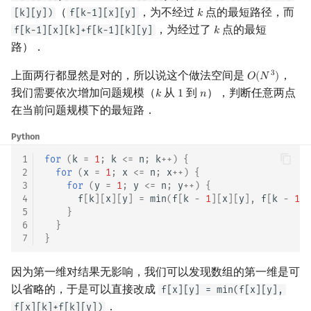
（
，为不经过
点的最短路径，而
[k][y])
f[k-1][x][y]
𝑘
k
，为经过了
点的最短
f[k-1][x][k]+f[k-1][k][y]
𝑘
k
路）．
上面两行都显然是对的，所以说这个做法空间是
，
3
𝑂
(
𝑁
)
O
(
N
3
)
我们需要依次增加问题规模（
从
到
），判断任意两点
𝑘
1
𝑛
k
1
n
在当前问题规模下的最短路．
Python
1
for
(
k
=
1
;
k
<=
n
;
k
++
)
{
2
for
(
x
=
1
;
x
<=
n
;
x
++
)
{
3
for
(
y
=
1
;
y
<=
n
;
y
++
)
{
4
f
[
k
][
x
][
y
]
=
min
(
f
[
k
-
1
][
x
][
y
],
f
[
k
-
1
][
5
}
6
}
7
}
因为第一维对结果无影响，我们可以发现数组的第一维是可
以省略的，于是可以直接改成
f[x][y] = min(f[x][y],
．
f[x][k]+f[k][y])