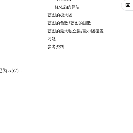
优化后的算法
弦图的极大团
弦图的色数/弦图的团数
弦图的最大独立集/最小团覆盖
习题
参考资料
记为
．
𝛼
(
𝐺
)
α
(
G
)