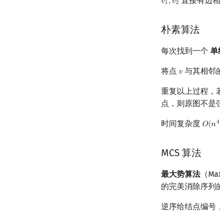
直接有边相
𝑣
,
𝑣
v
1
,
v
2
1
2
朴素算法
每次找到一个
单
将点
与其相邻
𝑣
v
重复以上过程，
点，则原图不是
时间复杂度
4
𝑂
(
𝑛
O
(
n
4
MCS 算法
最大势算法
（Ma
的完美消除序列
逆序给结点编号