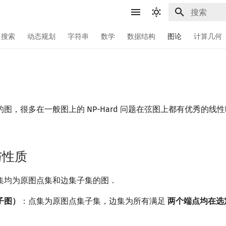
键入以开始
搜索
动态规划
字符串
数学
数据结构
图论
计算几何
图，很多在一般图上的 NP-Hard 问题在弦图上都有优秀的线
与性质
集均为原图点集和边集子集的图．
子图）
：点集为原图点集子集，边集为所有满足
两个端点均在选