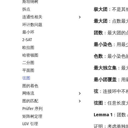
斯坦纳树
最近公共祖先
差分约束
最小生成树
极大团
：不是其
拆点
树链剖分
k 短路
最小树形图
连通性相关
树上启发式合并
同余最短路
最小直径生成树
最大团
：点数最
环计数问题
虚树
强连通分量
最小环
树分治
双连通分量
团数
：最大团的
2-SAT
动态树分治
割点和桥
最小染色
：用最
欧拉图
AHU 算法
圆方树
哈密顿图
树哈希
点/边连通度
色数
：最小染色
二分图
树上随机游走
最大独立集
：最
平面图
弦图
最小团覆盖
：用
图的着色
弦
：连接环中不
网络流
图的匹配
网络流简介
弦图
：任意长度
Prüfer 序列
最大流
图匹配
Lemma 1
：团数
矩阵树定理
最小割
二分图最大匹配
LGV 引理
费用流
二分图最大权匹配
证明：考虑单独