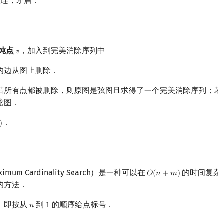
连，矛盾．
纯点
，加入到完美消除序列中．
𝑣
v
的边从图上删除．
若所有点都被删除，则原图是弦图且求得了一个完美消除序列；
弦图．
．
)
)
ximum Cardinality Search）是一种可以在
的时间复
𝑂
(
𝑛
+
𝑚
)
O
(
n
+
m
)
的方法．
，即按从
到
的顺序给点标号．
𝑛
1
n
1