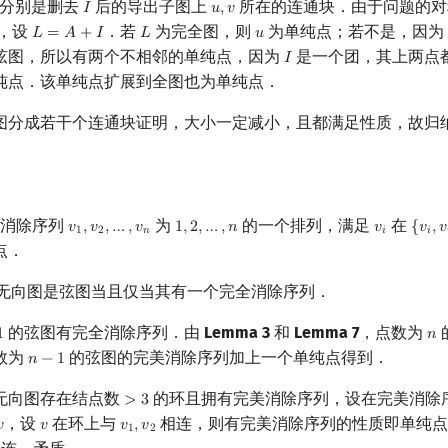
分别是删去
后的导出子图上
所在的连通块．由于问题的对
𝐼
𝑢
,
𝑣
I
u
,
v
，设
．若
为完全图，则
为单纯点；若不是，因为
𝐿
=
𝐴
+
𝐼
𝐿
𝑢
L
=
A
+
I
L
u
弦图，所以有两个不相邻的单纯点，因为
是一个团，其上两点
𝐼
I
纯点．该单纯点扩展到全图也为单纯点．
图分成若干个连通块证明，大小一定减小，且都满足性质，故归
美消除序列
为
的一个排列，满足
在
𝑣
,
𝑣
,
…
,
𝑣
1
,
2
,
…
,
𝑛
𝑣
{
𝑣
,
𝑣
v
1
,
v
2
,
…
,
v
n
1
,
2
,
…
,
n
v
i
{
v
i
,
v
i
1
2
𝑛
𝑖
𝑖
点．
无向图是弦图当且仅当其有一个完全消除序列．
的弦图有完全消除序列．由
Lemma 3
和
Lemma 7
，点数为
1
𝑛
1
n
数为
的弦图的完美消除序列加上一个单纯点得到．
𝑛
−
1
n
−
1
无向图存在结点数
的环且拥有完美消除序列，设在完美消除
>
3
>
3
，设
在环上与
相连，则有完美消除序列的性质即单纯点

𝑣
𝑣
,
𝑣
v
v
v
1
,
v
2
1
2