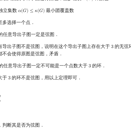
𝜔
(
𝐺
)
独立集数
最小团覆盖数
𝛼
(
𝐺
)
≤
𝜅
(
𝐺
)
α
(
G
)
≤
κ
(
G
)
至多选择一个点．
的任意导出子图一定是弦图．
有导出子图不是弦图，说明在这个导出子图上存在大于
的无弦
3
3
都不会使得原图是弦图，矛盾．
的任意导出子图一定不可能是一个点数大于
的环．
3
3
大于
的环不是弦图，用以上定理即可．
3
3
定
，判断其是否为弦图．