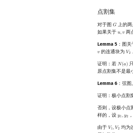
点割集
对于图
上的两
𝐺
G
如果关于
两
𝑢
,
𝑣
u
,
v
Lemma 5
：图关
的连通块为
𝑣
𝑉
v
V
2
2
证明：若
𝑁
(
𝑎
)
N
(
a
)
原点割集不是最
Lemma 6
：弦图
证明：极小点割
否则，设极小点
样的，设
𝑦
,
𝑦
y
1
,
y
2
1
2
由于
均为
𝑉
,
𝑉
V
1
,
V
2
1
2