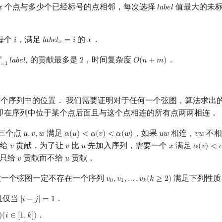
个点与多少个已经标号的点相邻，每次选择
值最大的未标
𝑥
𝑙
𝑎
𝑏
𝑒
𝑙
x
l
a
b
e
l
每个
，满足
的
．
𝑖
𝑙
𝑎
𝑏
𝑒
𝑙
=
𝑖
𝑥
i
l
a
b
e
l
x
=
i
x
𝑥
𝑛
的贡献最多是
，时间复杂度
．
𝑙
𝑎
𝑏
𝑒
𝑙
2
𝑂
(
𝑛
+
𝑚
)
=
1
n
l
a
b
e
l
i
2
O
(
n
+
m
)
𝑖

=
1
个序列中的位置． 我们需要证明对于任何一个弦图，算法求出
即在序列中位于某个点后面且与这个点相连的所有点两两相连．
三个点
满足
，如果
相连，
不相
𝑢
,
𝑣
,
𝑤
𝛼
(
𝑢
)
<
𝛼
(
𝑣
)
<
𝛼
(
𝑤
)
𝑢
𝑤
𝑣
𝑤
u
,
v
,
w
α
(
u
)
<
α
(
v
)
<
α
(
w
)
u
w
v
w
不给
贡献．为了让
比
先加入序列，需要一个
满足
𝑣
𝑣
𝑢
𝑥
𝛼
(
𝑣
)
<

v
v
u
x
α
(
v
)
<
α
(
x
只给
贡献而不给
贡献．
𝑣
𝑢
v
u
意一个弦图一定不存在一个序列
满足下列性质
𝑣
,
𝑣
,
…
,
𝑣
(
𝑘
≥
2
)
v
0
,
v
1
,
…
,
v
k
(
k
≥
2
)
0
1
𝑘
且仅当
．
|
𝑖
−
𝑗
|
=
1
|
i
−
j
|
=
1
．
)
(
𝑖
∈
[
1
,
𝑘
]
)
∈
[
1
,
k
]
)