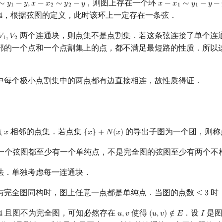
，则图上存在一个环
∼
𝑦
−
𝑦
,
𝑥
−
𝑥
∼
𝑦
−
𝑦
𝑥
−
𝑥
∼
𝑦
−
𝑦
−
1
−
y
,
x
−
x
2
∼
y
2
−
y
x
−
x
1
∼
y
1
−
y
−
y
2
∼
x
2
1
2
2
1
1
，根据弦图的定义，此时该环上一定存在一条弦．
4
两个连通块，则点集不是点割集．若这条弦连接了单个连
𝑉
,
𝑉
V
1
,
V
2
1
2
部的一个点和一个点割集上的点，都不满足最短路的性质．所以
中每个极小点割集中的两点都有边直接相连，故性质得证．
点
相邻的点集．若点集
的导出子图为一个团，则
𝑥
{
𝑥
}
+
𝑁
(
𝑥
)
x
{
x
}
+
N
(
x
)
一个弦图都至少有一个单纯点，不是完全图的弦图至少有两个不
法．单独考虑每一连通块．
与完全图同构时，图上任意一点都是单纯点．当图的点数
时
≤
3
≤
3
且图不为完全图，可知必然存在
使得
．设
是
4
𝑢
,
𝑣
(
𝑢
,
𝑣
)
∉
𝐸
𝐼
u
,
v
(
u
,
v
)
∉
E
I