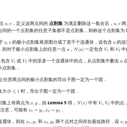
点
，定义这两点间的
点割集
为满足删除这一集合后，
两
𝑢
,
𝑣
𝑢
,
𝑣
u
,
v
u
,
v
点间的一个点割集的任意子集都不是点割集，则称这个点割集为
于
的极小点割集将原图分成了若干个连通块，设包含
的连
𝑢
,
𝑣
𝑢
u
,
v
u
，则对于极小点割集上的任意一点
，
一定包含
和
中
𝑎
𝑁
(
𝑎
)
𝑉
𝑉
a
N
(
a
)
V
1
V
2
1
2
只包含
或
中的至多一个连通块中的点，从点割集中删去
𝑉
𝑉
𝑎
V
1
V
2
a
1
2
小点割集．
上任意两点间的极小点割集的导出子图一定为一个团．
集大小
时，导出子图一定为一个团．
≤
1
≤
1
割集上有两点为
，由
Lemma 5
得，
中有
中的点
𝑥
,
𝑦
𝑁
(
𝑥
)
𝑉
,
𝑉
x
,
y
N
(
x
)
V
1
,
V
2
1
2
，注意，可能有
．
𝑥
=
𝑦
,
𝑥
=
𝑦
x
1
=
y
1
,
x
2
=
y
2
1
1
2
2
连通块，则在
和
两个点对之间存在最短路径．设
𝑥
,
𝑦
𝑥
,
𝑦
𝑥
,
𝑦
x
1
,
y
1
x
2
,
y
2
x
,
y
1
1
2
2