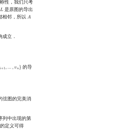
称性，我们只考
是原图的导出
𝐿
L
都相邻，所以
𝐴
A
纳成立．
的导
,
…
,
𝑣
}
+
1
,
…
,
v
n
}
𝑖
+
1
𝑛
的弦图的完美消
序列中出现的第
的定义可得