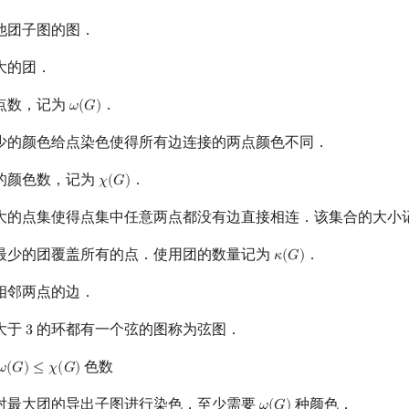
他团子图的图．
大的团．
点数，记为
．
𝜔
(
𝐺
)
ω
(
G
)
少的颜色给点染色使得所有边连接的两点颜色不同．
的颜色数，记为
．
𝜒
(
𝐺
)
χ
(
G
)
大的点集使得点集中任意两点都没有边直接相连．该集合的大小
最少的团覆盖所有的点．使用团的数量记为
．
𝜅
(
𝐺
)
κ
(
G
)
相邻两点的边．
大于
的环都有一个弦的图称为弦图．
3
3
色数
𝜔
(
𝐺
)
≤
𝜒
(
𝐺
)
ω
(
G
)
≤
χ
(
G
)
对最大团的导出子图进行染色，至少需要
种颜色．
ω
(
G
)