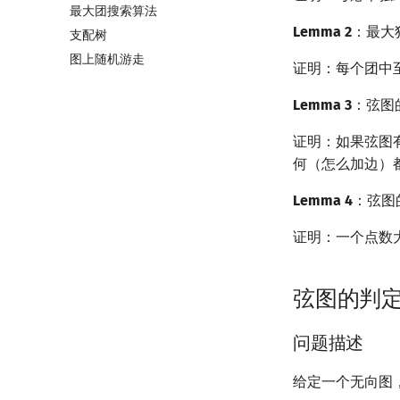
最大团搜索算法
上下界网络流
一般图最大匹配
Lemma 2
：最大
支配树
Stoer–Wagner 算法
一般图最大权匹配
图上随机游走
稳定匹配
证明：每个团中
Lemma 3
：弦图
证明：如果弦图
何（怎么加边）
Lemma 4
：弦图
证明：一个点数
弦图的判
问题描述
给定一个无向图