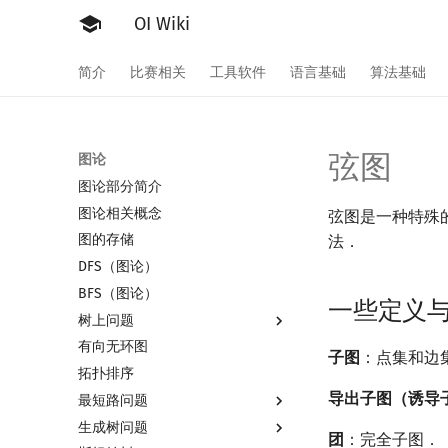
OI Wiki
简介
比赛相关
工具软件
语言基础
算法基础
弦图
图论
图论部分简介
图论相关概念
弦图是一种特殊的
图的存储
法．
DFS（图论）
BFS（图论）
一些定义
树上问题
有向无环图
树基础
子图
：点集和边
拓扑排序
树的直径
导出子图（诱导
最短路问题
树的中心
生成树问题
树的重心
最短路
团
：完全子图．