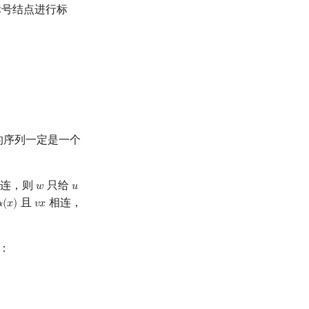
号结点进行标
的序列一定是一个
连，则
只给
𝑤
𝑢
w
u
且
相连，

(
𝑥
)
𝑣
𝑥
)
v
x
：