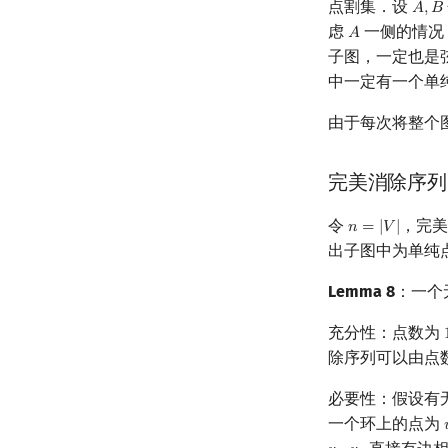
点割集．设
𝐴
,
𝐵
A
,
B
虑
一侧的情况
𝐴
A
子图，一定也是
中一定有一个单
由于每次将整个
完美消除序列
令
，完
𝑛
=
|
𝑉
|
n
=
|
V
|
出子图中为单纯
Lemma 8
：一个
充分性：点数为
除序列可以由点
必要性：假设有
一个环上的点为
