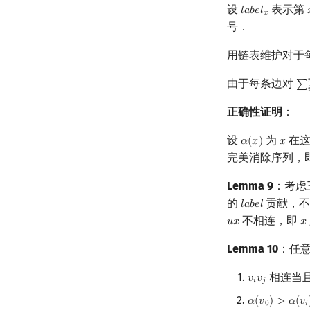
设
表示第
𝑙
𝑎
𝑏
𝑒
𝑙
l
a
b
e
l
x
𝑥
号．
用链表维护对于
由于每条边对
∑
∑
i

正确性证明
：
设
为
在这
𝛼
(
𝑥
)
𝑥
α
(
x
)
x
完美消除序列，
Lemma 9
：考虑
的
贡献，
𝑙
𝑎
𝑏
𝑒
𝑙
l
a
b
e
l
不相连，即
𝑢
𝑥
𝑥
u
x
x
Lemma 10
：任
相连当
𝑣
𝑣
v
i
v
j
𝑖
𝑗
𝛼
(
𝑣
)
>
𝛼
(
𝑣
α
(
v
0
)
>
α
(
v
i
)
(
i
0
𝑖