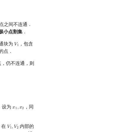
点之间不连通．
极小点割集
．
通块为
，包含
𝑉
V
1
1
的点．
点，仍不连通，则
，设为
，同
𝑥
,
𝑥
x
1
,
x
2
1
2
在
内部的
𝑉
,
𝑉
V
1
,
V
2
1
2