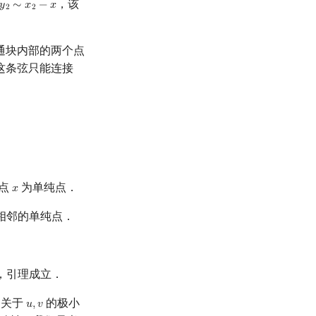
，该
𝑦
∼
𝑥
−
𝑥
−
x
2
2
通块内部的两个点
这条弦只能连接
称点
为单纯点．
𝑥
x
相邻的单纯点．
，引理成立．
图关于
的极小
𝑢
,
𝑣
u
,
v