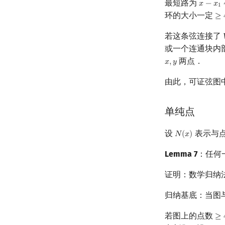
最短路为
𝑥
−
𝑥
x
−
x
1
∼
y
1
环的大小一定
≥
≥
4
若这条弦连接了
或一个连通块内
两点．
𝑥
,
𝑦
x
,
y
由此，可证弦图
单纯点
设
表示与
𝑁
(
𝑥
)
N
(
x
)
Lemma 7
：任何
证明：数学归纳
归纳基底：当图
若图上的点数
≥
≥
4