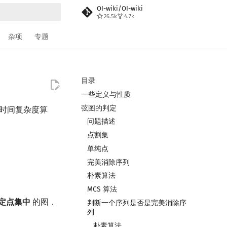
OI-wiki/OI-wiki
26.5k
4.7k
搜索
杂项
专题
目录
一些定义与性质
弦图的判定
性时间复杂度算
问题描述
点割集
单纯点
完美消除序列
朴素算法
MCS 算法
定点集中
的图．
判断一个序列是否是完美消除序
列
朴素算法