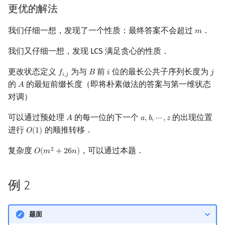
更优的解法
回文树
概率论
可持久化数据结构
欧拉图
Kahan 求和
二次剩余
我们仔细一想，发现了一个性质：最终答案不会超过
．
𝑚
m
序列自动机
博弈论
树套树
哈密顿图
珂朵莉树/颜色段均摊
阶 & 原根
我们又仔细一想，发现 LCS 满足贪心的性质．
最小表示法
数值算法
K-D Tree
二分图
空间优化简介
离散对数
更改状态定义
为与
前
位的最长公共子序列长度为
𝑓
𝐵
𝑖
𝑗
f
,
j
B
i
j
𝑖
,
𝑗
的
的最短前缀长度（即将朴素做法的答案与第一维状态
Lyndon 分解
序理论
动态树
平面图
高次剩余 & 单位根
𝐴
A
对调）
Main–Lorentz 算法
杨氏矩阵
析合树
弦图
数论分块
可以通过预处理
的每一位的下一个
的出现位置
𝐴
𝑎
,
𝑏
,
⋯
,
𝑧
A
a
,
b
,
⋯
,
z
进行
的顺推转移．
𝑂
(
1
)
O
(
1
)
拟阵
PQ 树
图的着色
狄利克雷卷积
复杂度
，可以通过本题．
2
𝑂
(
𝑚
+
2
6
𝑛
)
O
(
m
2
+
26
n
)
Berlekamp–Massey 算法
手指树
网络流
莫比乌斯反演
例 2
霍夫曼树
图的匹配
杜教筛
Prüfer 序列
Powerful Number 筛
题面