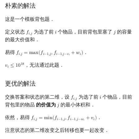
朴素的解法
这是一个模板背包题．
定义状态
为选了前
个物品，目前背包里塞了
的容量
𝑓
𝑖
𝑗
f
,
j
i
j
𝑖
,
𝑗
的最大价值和．
易得
．
𝑓
=
m
a
x
(
𝑓
,
𝑓
+
𝑤
)
f
,
j
=
max
(
f
−
1
,
j
,
f
−
1
,
j
−
v
i
+
w
i
)
𝑖
,
𝑗
𝑖
−
1
,
𝑗
𝑖
−
1
,
𝑗
−
𝑣
𝑖
𝑖
，无法通过此题．
1
8
𝑣
≤
1
0
v
i
≤
10
18
𝑖
更优的解法
交换答案和状态的第二维，设
为选了前
个物品，目前
𝑓
𝑖
f
,
j
i
𝑖
,
𝑗
背包里的物品
的价值为
的最小体积和．
𝑗
j
依然，易得
．
𝑓
=
m
i
n
(
𝑓
,
𝑓
+
𝑣
)
f
,
j
=
min
(
f
−
1
,
j
,
f
−
1
,
j
−
w
i
+
v
i
)
𝑖
,
𝑗
𝑖
−
1
,
𝑗
𝑖
−
1
,
𝑗
−
𝑤
𝑖
𝑖
注意状态的第二维改变之后转移也要一起改变．