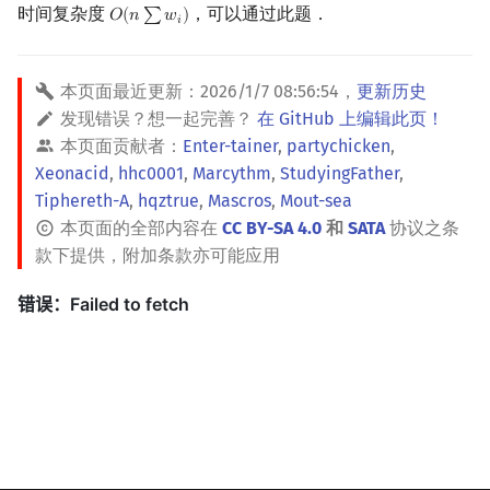
时间复杂度
，可以通过此题．
𝑂
(
𝑛
∑
𝑤
)
O
(
n
∑
w
i
)
𝑖
本页面最近更新：
2026/1/7 08:56:54
，
更新历史
发现错误？想一起完善？
在 GitHub 上编辑此页！
本页面贡献者：
Enter-tainer
,
partychicken
,
Xeonacid
,
hhc0001
,
Marcythm
,
StudyingFather
,
Tiphereth-A
,
hqztrue
,
Mascros
,
Mout-sea
本页面的全部内容在
CC BY-SA 4.0
和
SATA
协议之条
款下提供，附加条款亦可能应用