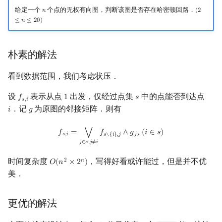
矩阵树定理
Min_25 筛
给定一个
个点的无权有向图，判断该图是否存在哈密顿回路．
𝑛
(
2
n
(
2
≤
n
≤
20
)
≤
𝑛
≤
2
0
)
LGV 引理
洲阁筛
朴素的解法
最大团搜索算法
类欧几里德算法
看到数据范围，我们考虑状压．
支配树
Meissel–Lehmer 算法
设
表示从点
出发，仅经过点集
中的点能否到达点
𝑓
1
𝑠
f
s
,
i
1
s
𝑠
,
𝑖
图上随机游走
连分数
．记
为原图的邻接矩阵．则有
𝑖
𝑔
i
g
Stern–Brocot 树与 Farey
f
s
,
i
=
⋁
j
∈
s
,
j
≠
i
f
s
∖
{
i
}
,
j
∧
g
j
,
i
(
i
∈
s
)
⋁
𝑓
=
𝑓
∧
𝑔
(
𝑖
∈
𝑠
)
𝑠
,
𝑖
𝑗
,
𝑖
𝑠
∖
{
𝑖
}
,
𝑗
𝑗
∈
𝑠
,
𝑗
≠
𝑖
二次域
时间复杂度
，写得好看或许能过，但是并不优
2
𝑛
𝑂
(
𝑛
×
2
)
O
(
n
2
×
2
n
)
美．
Pell 方程
更优的解法