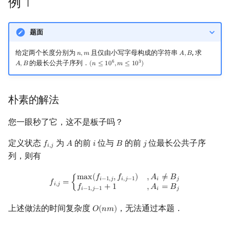
例 1
镜像站列表
Special Judge
Java 速成
前缀和 & 差分
IDA*
例 3
Boyer–Moore 算法
置换和排列
块状数据结构
拓扑排序
扫描线
有限状态自动机
Dev-C++
文件操作
Lambda 表达式
归并排序
裴蜀定理 & 一次不定方程
多项式多点求值|快速插值
贝尔数
线性基
AVL 树
虚树
题面
致谢
Testlib
Java 进阶
二分
回溯法
Z 函数（扩展 KMP）
弧度制与坐标系
单调栈
最短路问题
旋转卡壳
计算理论基础
朴素的解法
CLion
pb_ds
堆排序
费马小定理 & 欧拉定理
多项式初等函数
伯努利数
线性映射
红黑树
树分治
给定两个长度分别为
且仅由小写字母构成的字符串
, 求
𝑛
,
𝑚
𝐴
,
𝐵
n
,
m
A
,
B
6
3
的最长公共子序列．
𝐴
,
𝐵
(
𝑛
≤
1
0
,
𝑚
≤
1
0
)
A
,
B
(
n
≤
10
6
,
m
≤
10
3
)
Polygon
倍增
Dancing Links
AC 自动机
复数
单调队列
生成树问题
半平面交
字节顺序
更优的解法
Geany
编译优化
桶排序
模逆元
常系数齐次线性递推
Entringer Number
特征多项式
左偏红黑树
动态树分治
OJ 工具
构造
Alpha–Beta 剪枝
后缀数组 (SA)
数论
ST 表
斯坦纳树
平面最近点对
约瑟夫问题
Xcode
希尔排序
线性同余方程
多项式平移|连续点值平移
Eulerian Number
对角化
AA 树
AHU 算法
朴素的解法
LaTeX 入门
优化
后缀自动机 (SAM)
多项式与生成函数
树状数组
拆点
随机增量法
表达式求值
GUIDE
锦标赛排序
中国剩余定理
符号化方法
分拆数
Jordan标准型
树哈希
您一眼秒了它，这不是板子吗？
Git
后缀平衡树
组合数学
线段树
连通性相关
反演变换
在一台机器上规划任务
Sublime Text
Tim 排序
升幂引理
Lagrange 反演
范德蒙德卷积
树上随机游走
定义状态
为
的前
位与
的前
位最长公共子序
𝑓
𝐴
𝑖
𝐵
𝑗
f
,
j
A
i
B
j
𝑖
,
𝑗
列，则有
广义后缀自动机
线性代数
划分树
环计数问题
计算几何杂项
主元素问题
CP Editor
排序相关 STL
阶乘取模
形式幂级数复合|复合逆
Pólya 计数
f
,
j
=
{
max
(
f
−
1
,
j
,
f
,
j
−
1
)
,
A
i
≠
B
j
f
−
1
,
j
−
1
+
1
,
A
i
=
B
j
m
a
x
(
𝑓
,
𝑓
)
,
𝐴
≠
𝐵
𝑖
−
1
,
𝑗
𝑖
,
𝑗
−
1
𝑖
𝑗
𝑓
=
{
𝑖
,
𝑗
𝑓
+
1
,
𝐴
=
𝐵
𝑖
−
1
,
𝑗
−
1
𝑖
𝑗
后缀树
线性规划
二叉搜索树 & 平衡树
最小环
Garsia–Wachs 算法
Code::Blocks
排序应用
卢卡斯定理
普通生成函数
图论计数
上述做法的时间复杂度
，无法通过本题．
𝑂
(
𝑛
𝑚
)
O
(
n
m
)
Manacher
抽象代数
跳表
2-SAT
15-puzzle
同余方程
指数生成函数