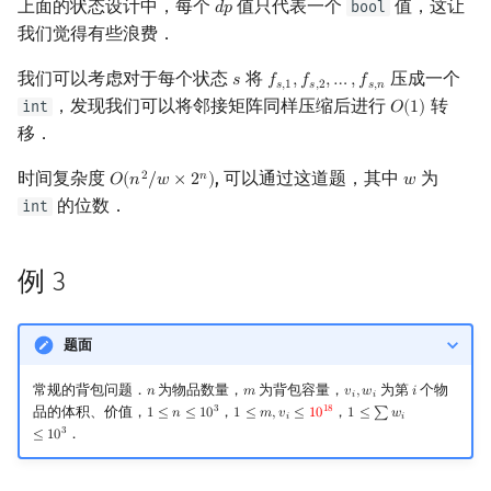
上面的状态设计中，每个
值只代表一个
值，这让
bool
𝑑
𝑝
d
p
我们觉得有些浪费．
我们可以考虑对于每个状态
将
压成一个
𝑠
𝑓
,
𝑓
,
…
,
𝑓
s
f
s
,
1
,
f
s
,
2
,
…
,
f
s
,
n
𝑠
,
1
𝑠
,
2
𝑠
,
𝑛
，发现我们可以将邻接矩阵同样压缩后进行
转
int
𝑂
(
1
)
O
(
1
)
移．
时间复杂度
, 可以通过这道题，其中
为
2
𝑛
𝑂
(
𝑛
/
𝑤
×
2
)
𝑤
O
(
n
2
/
w
×
2
n
)
w
的位数．
int
例 3
题面
常规的背包问题．
为物品数量，
为背包容量，
为第
个物
𝑛
𝑚
𝑣
,
𝑤
𝑖
n
m
v
i
,
w
i
i
𝑖
𝑖
3
1
8
品的体积、价值，
，
，
1
≤
𝑛
≤
1
0
1
≤
𝑚
,
𝑣
≤
1
0
1
≤
∑
𝑤
1
≤
n
≤
10
3
1
≤
m
,
v
i
≤
10
18
1
≤
∑
w
i
≤
10
3
𝑖
𝑖
3
．
≤
1
0