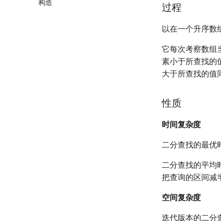
构造
插入排序
过程
计数排序
以在一个升序数
基数排序
快速排序
它每次考察数组
归并排序
素小于所查找的
堆排序
大于所查找的值
桶排序
希尔排序
性质
锦标赛排序
Tim 排序
时间复杂度
排序相关 STL
二分查找的最优
排序应用
二分查找的平均
把查询的区间减
空间复杂度
迭代版本的二分