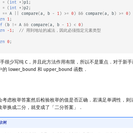
=
(
int
*
)
p1
;
=
(
int
*
)
p2
;
==
A
||
compare
(
a
,
b
-
1
)
>=
0
)
&&
compare
(
a
,
b
)
>=
0
)
rn
1
;
f
(
b
!=
A
&&
compare
(
a
,
b
-
1
)
<
0
)
rn
-1
;
// 用到地址的减法，因此必须指定元素类型
rn
0
;
 选手很少写纯 C，并且此方法作用有限，所以不是重点．对于新
 lower_bound 和 upper_bound 函数．
会考虑枚举答案然后检验枚举的值是否正确．若满足单调性，则
枚举换成二分，就变成了「二分答案」．
3 砍树