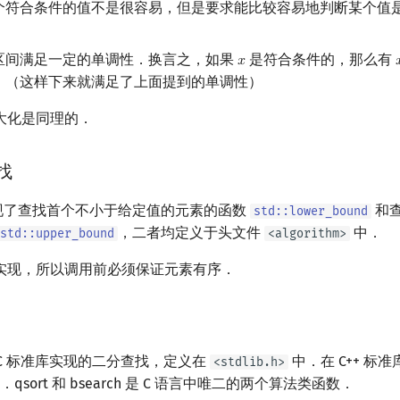
个符合条件的值不是很容易，但是要求能比较容易地判断某个值
区间满足一定的单调性．换言之，如果
是符合条件的，那么有
𝑥

x
．（这样下来就满足了上面提到的单调性）
大化是同理的．
找
实现了查找首个不小于给定值的元素的函数
和
std::lower_bound
，二者均定义于头文件
中．
std::upper_bound
<algorithm>
实现，所以调用前必须保证元素有序．
数为 C 标准库实现的二分查找，定义在
中．在 C++ 标
<stdlib.h>
．qsort 和 bsearch 是 C 语言中唯二的两个算法类函数．