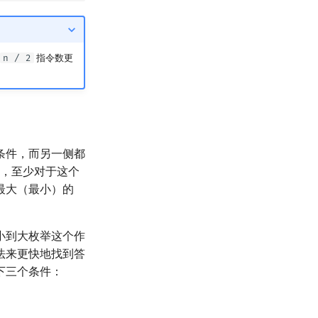
n / 2
指令数更
条件，而另一侧都
，至少对于这个
0
最大（最小）的
小到大枚举这个作
法来更快地找到答
下三个条件：