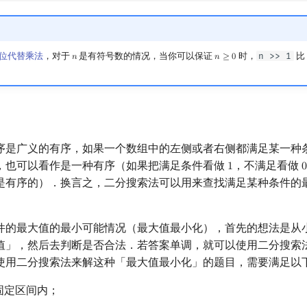
移位代替乘法
，对于
是有符号数的情况，当你可以保证
时，
n >> 1
比
𝑛
𝑛
≥
0
n
n
≥
0
序是广义的有序，如果一个数组中的左侧或者右侧都满足某一种
，也可以看作是一种有序（如果把满足条件看做
，不满足看做
1
0
1
是有序的）．换言之，二分搜索法可以用来查找满足某种条件的
件的最大值的最小可能情况（最大值最小化），首先的想法是从
值」，然后去判断是否合法．若答案单调，就可以使用二分搜索
使用二分搜索法来解这种「最大值最小化」的题目，需要满足以
固定区间内；