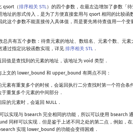
 qsort（
排序相关 STL
）的四个参数，在最左边增加了参数「待
地址的形式传入，是为了方便直接套用与 qsort 相同的比较
因此这个参数不能直接传入具体值，而是要先将待查值用一个变
ch 函数总共有五个参数：待查元素的地址、数组名、元素个数、元
然通过指定比较函数实现，详见
排序相关 STL
．
数的返回值是查找到的元素的地址，该地址为 void 类型．
与上文的 lower_bound 和 upper_bound 有两点不同：
的元素有重复多个的时候，会返回执行二分查找时第一个符合条
位于重复多个元素的中间部分．
应的元素时，会返回 NULL．
und 可以实现与 bsearch 完全相同的功能，所以可以使用 bsearc
_bound 同样可以实现．但是鉴于上述不同之处的第二点，例如，在
search 实现 lower_bound 的功能会变得困难．