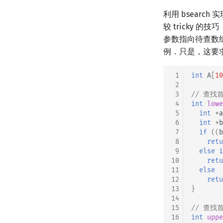
利用 bsearc
较 tricky
参数指向待查数组中的
例．只是，这要
 1
int
A
[
10
 2
 3
// 查
 4
int
lowe
 5
int
*
a
 6
int
*
b
 7
if
((
b
 8
retu
 9
else
i
10
retu
11
else
12
retu
13
}
14
15
// 查
16
int
uppe