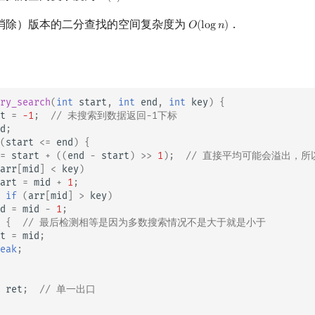
消除）版本的二分查找的空间复杂度为
．
𝑂
(
l
o
g
𝑛
)
O
(
log
n
)
ry_search
(
int
start
,
int
end
,
int
key
)
{
t
=
-1
;
// 未搜索到数据返回-1下标
d
;
(
start
<=
end
)
{
=
start
+
((
end
-
start
)
>>
1
);
// 直接平均可能会溢出，所
arr
[
mid
]
<
key
)
art
=
mid
+
1
;
if
(
arr
[
mid
]
>
key
)
d
=
mid
-
1
;
{
// 最后检测相等是因为多数搜索情况不是大于就是小于
t
=
mid
;
eak
;
ret
;
// 单一出口