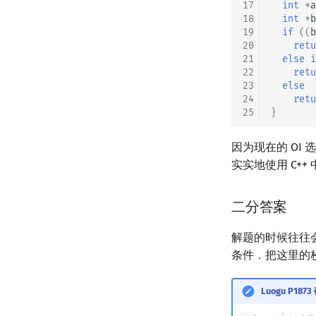
17
int
*
a
18
int
*
b
19
if
((
b
20
retu
21
else
i
22
retu
23
else
24
retu
25
}
因为现在的 OI
实实地使用 C++ 中的
二分答案
解题的时候往往
条件．把这里的
Luogu P187