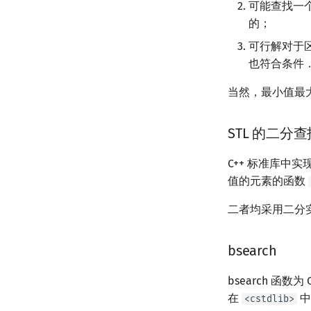
可能查找一
的；
可行解对于
也符合条件
当然，最小值最
STL 的二分查
C++ 标准库中
值的元素的函数
二者均采用二分
bsearch
bsearch 函
在
中
<cstdlib>