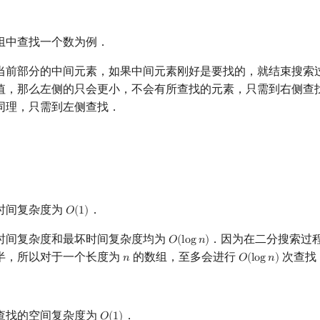
组中查找一个数为例．
当前部分的中间元素，如果中间元素刚好是要找的，就结束搜索
值，那么左侧的只会更小，不会有所查找的元素，只需到右侧查
同理，只需到左侧查找．
时间复杂度为
．
𝑂
(
1
)
O
(
1
)
时间复杂度和最坏时间复杂度均为
．因为在二分搜索过
𝑂
(
l
o
g
𝑛
)
O
(
log
n
)
半，所以对于一个长度为
的数组，至多会进行
次查找
𝑛
𝑂
(
l
o
g
𝑛
)
n
O
(
log
n
)
查找的空间复杂度为
．
𝑂
(
1
)
O
(
1
)