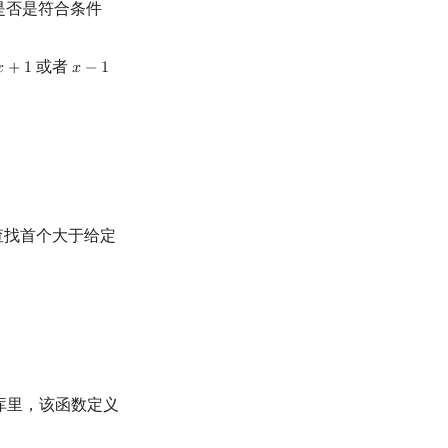
是否是符合条件
或者

+
1
𝑥
−
1
x
+
1
x
−
1
查找首个大于给定
准库里，该函数定义