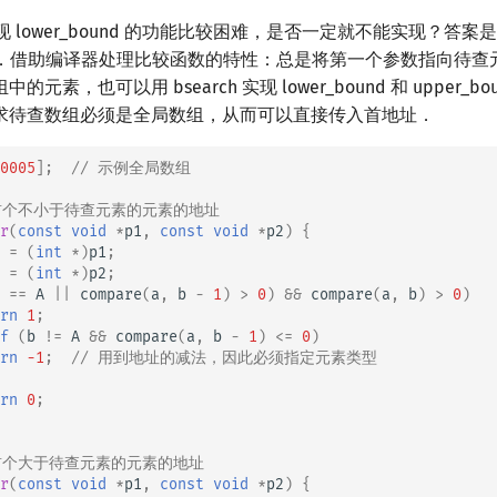
h 实现 lower_bound 的功能比较困难，是否一定就不能实现？答
 的技巧．借助编译器处理比较函数的特性：总是将第一个参数指向待
元素，也可以用 bsearch 实现 lower_bound 和 upper_b
求待查数组必须是全局数组，从而可以直接传入首地址．
0005
];
// 示例全局数组
找首个不小于待查元素的元素的地址
r
(
const
void
*
p1
,
const
void
*
p2
)
{
=
(
int
*
)
p1
;
=
(
int
*
)
p2
;
==
A
||
compare
(
a
,
b
-
1
)
>
0
)
&&
compare
(
a
,
b
)
>
0
)
rn
1
;
f
(
b
!=
A
&&
compare
(
a
,
b
-
1
)
<=
0
)
rn
-1
;
// 用到地址的减法，因此必须指定元素类型
rn
0
;
找首个大于待查元素的元素的地址
r
(
const
void
*
p1
,
const
void
*
p2
)
{