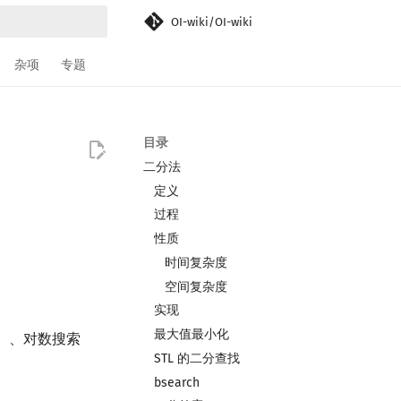
OI-wiki/OI-wiki
搜索引擎
杂项
专题
目录
二分法
定义
过程
性质
时间复杂度
空间复杂度
实现
最大值最小化
rch）、对数搜索
STL 的二分查找
bsearch