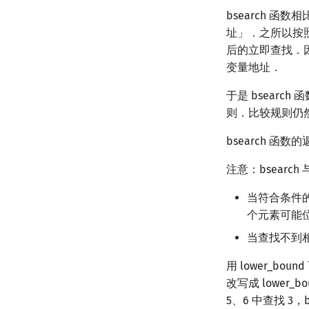
bsearch 函数相比
址」．之所以按照
后的立即查找．
变量地址．
于是 bsear
则．比较规则仍
bsearch 函
注意：bsearch 
当符合条件
个元素可能
当查找不到相
用 lower_bo
改写成 lower
5、6 中查找 3，b