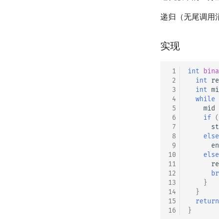
递归（无尾调用
实现
 1
int
bina
 2
int
re
 3
int
mi
 4
while
 5
mid
 6
if
(
 7
st
 8
else
 9
en
10
else
11
re
12
br
13
}
14
}
15
return
16
}