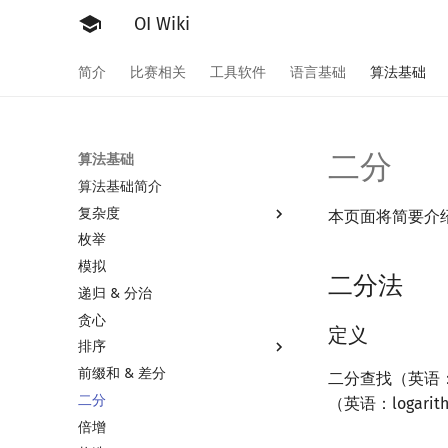
OI Wiki
简介
比赛相关
工具软件
语言基础
算法基础
二分
算法基础
算法基础简介
复杂度
本页面将简要介
枚举
复杂度简介
模拟
均摊复杂度
二分法
递归 & 分治
贪心
定义
排序
前缀和 & 差分
排序简介
二分查找（英语：bi
二分
选择排序
（英语：logar
倍增
冒泡排序