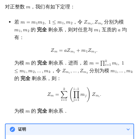
对正整数
，我们有如下定理：
𝑚
m
若
，令
分别为模
𝑚
=
𝑚
𝑚
,
1
≤
𝑚
,
𝑚
𝑍
,
𝑍
m
=
m
1
m
2
,
1
≤
m
1
,
m
2
Z
m
1
,
Z
m
2
1
2
1
2
𝑚
𝑚
1
2
的
完全
剩余系，则对任意与
互质的
均
𝑚
,
𝑚
𝑚
𝑎
m
1
,
m
2
m
1
a
1
2
1
有：
Z
m
=
a
Z
m
1
+
m
1
Z
m
2
.
𝑍
=
𝑎
𝑍
+
𝑚
𝑍
.
𝑚
𝑚
1
𝑚
1
2
𝑘
为模
的
完全
剩余系．进而，若
𝑚
𝑚
=
∏
𝑚
,
1
m
m
=
∏
i
=
1
k
m
i
,
1
≤
m
1
,
m
2
,
𝑖
𝑖
=
1
，令
分别为模
≤
𝑚
,
𝑚
,
…
,
𝑚
𝑍
,
…
,
𝑍
𝑚
,
…
,
𝑚
Z
m
1
,
…
,
Z
m
k
m
1
,
…
,
m
k
1
2
𝑘
𝑚
𝑚
1
𝑘
1
𝑘
的
完全
剩余系，则：
Z
m
=
∑
i
=
1
k
(
∏
j
=
1
i
−
1
m
j
)
Z
m
i
.
𝑖
−
1
𝑘
𝑍
=
∑
(
∏
𝑚
)
𝑍
.
𝑚
𝑗
𝑚
𝑖
𝑖
=
1
𝑗
=
1
为模
的
完全
剩余系．
𝑚
m
证明