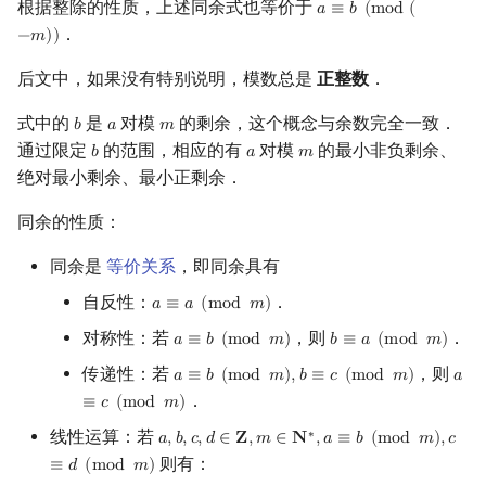
根据整除的性质，上述同余式也等价于
𝑎
≡
𝑏
(
m
o
d
(
a
≡
b
(
mod
(
−
m
)
)
．
−
𝑚
)
)
后文中，如果没有特别说明，模数总是
正整数
．
式中的
是
对模
的剩余，这个概念与余数完全一致．
𝑏
𝑎
𝑚
b
a
m
通过限定
的范围，相应的有
对模
的最小非负剩余、
𝑏
𝑎
𝑚
b
a
m
绝对最小剩余、最小正剩余．
同余的性质：
同余是
等价关系
，即同余具有
自反性：
．
𝑎
≡
𝑎
(
m
o
d
𝑚
)
a
≡
a
(
mod
m
)
对称性：若
，则
．
𝑎
≡
𝑏
(
m
o
d
𝑚
)
𝑏
≡
𝑎
(
m
o
d
𝑚
)
a
≡
b
(
mod
m
)
b
≡
a
(
mod
m
)
传递性：若
，则
𝑎
≡
𝑏
(
m
o
d
𝑚
)
,
𝑏
≡
𝑐
(
m
o
d
𝑚
)
𝑎
a
≡
b
(
mod
m
)
,
b
≡
c
(
mod
m
)
a
≡
c
．
≡
𝑐
(
m
o
d
𝑚
)
线性运算：若
∗
𝑎
,
𝑏
,
𝑐
,
𝑑
∈
𝐙
,
𝑚
∈
𝐍
,
𝑎
≡
𝑏
(
m
o
d
𝑚
)
,
𝑐
a
,
b
,
c
,
d
∈
Z
,
m
∈
N
∗
,
a
≡
b
(
mod
m
)
,
c
≡
d
(
mod
m
)
则有：
≡
𝑑
(
m
o
d
𝑚
)