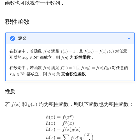
函数也可以视作一个数列．
积性函数
定义
在数论中，若函数
满足
，且
对任意
𝑓
(
𝑛
)
𝑓
(
1
)
=
1
𝑓
(
𝑥
𝑦
)
=
𝑓
(
𝑥
)
𝑓
(
𝑦
)
f
(
n
)
f
(
1
)
=
1
f
(
x
y
)
=
f
(
x
)
f
(
y
)
互质的
都成立，则
为
积性函数
．
∗
𝑥
,
𝑦
∈
𝐍
𝑓
(
𝑛
)
x
,
y
∈
N
∗
f
(
n
)
在数论中，若函数
满足
且
对任意的
𝑓
(
𝑛
)
𝑓
(
1
)
=
1
𝑓
(
𝑥
𝑦
)
=
𝑓
(
𝑥
)
𝑓
(
𝑦
)
f
(
n
)
f
(
1
)
=
1
f
(
x
y
)
=
f
(
x
)
f
(
y
)
都成立，则
为
完全积性函数
．
∗
𝑥
,
𝑦
∈
𝐍
𝑓
(
𝑛
)
x
,
y
∈
N
∗
f
(
n
)
性质
若
和
均为积性函数，则以下函数也为积性函数：
𝑓
(
𝑥
)
𝑔
(
𝑥
)
f
(
x
)
g
(
x
)
𝑝
h
(
x
)
=
f
(
x
p
)
h
(
x
)
=
f
p
(
x
)
h
(
x
)
=
f
(
x
)
g
(
x
)
h
(
x
)
=
∑
d
∣
x
f
(
d
)
g
(
x
d
)
ℎ
(
𝑥
)
=
𝑓
(
𝑥
)
𝑝
ℎ
(
𝑥
)
=
𝑓
(
𝑥
)
ℎ
(
𝑥
)
=
𝑓
(
𝑥
)
𝑔
(
𝑥
)
𝑥
ℎ
(
𝑥
)
=
∑
𝑓
(
𝑑
)
𝑔
(
)