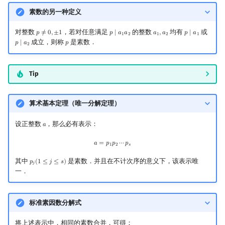
素数的另一种定义
对整数
，若对任意满足
的整数
均有
或
𝑝
≠
0
,
±
1
𝑝
∣
𝑎
𝑎
𝑎
,
𝑎
𝑝
∣
𝑎
p
≠
0
,
±
1
p
∣
a
1
a
2
a
1
,
a
2
p
∣
a
1
1
2
1
2
1
成立，则称
是素数．
𝑝
∣
𝑎
𝑝
p
∣
a
2
p
2
Tip
算术基本定理（唯一分解定理）
设正整数
，那么必有表示：
𝑎
a
a
=
p
1
p
2
⋯
p
s
𝑎
=
𝑝
𝑝
⋯
𝑝
1
2
𝑠
其中
是素数．并且在不计次序的意义下，该表示唯
𝑝
(
1
≤
𝑗
≤
𝑠
)
p
j
(
1
≤
j
≤
s
)
𝑗
一．
标准素因数分解式
将上述表示中，相同的素数合并，可得：