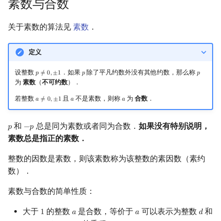
素数与合数
关于素数的算法见
素数
．
定义
设整数
．如果
除了平凡约数外没有其他约数，那么称
𝑝
≠
0
,
±
1
𝑝
𝑝
p
≠
0
,
±
1
p
p
为
素数
（
不可约数
）．
若整数
且
不是素数，则称
为
合数
．
𝑎
≠
0
,
±
1
𝑎
𝑎
a
≠
0
,
±
1
a
a
和
总是同为素数或者同为合数．
如果没有特别说明，
𝑝
−
𝑝
p
−
p
素数总是指正的素数．
整数的因数是素数，则该素数称为该整数的素因数（素约
数）．
素数与合数的简单性质：
大于
的整数
是合数，等价于
可以表示为整数
和
1
𝑎
𝑎
𝑑
1
a
a
d