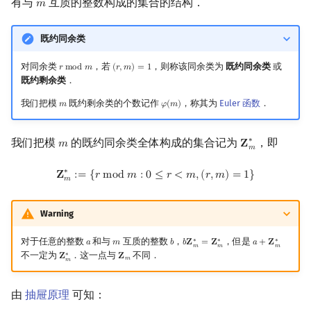
有与
互质的整数构成的集合的结构．
𝑚
m
既约同余类
对同余类
，若
，则称该同余类为
既约同余类
或
𝑟
m
o
d
𝑚
(
𝑟
,
𝑚
)
=
1
r
mod
m
(
r
,
m
)
=
1
既约剩余类
．
我们把模
既约剩余类的个数记作
，称其为
Euler 函数
．
𝑚
𝜑
(
𝑚
)
m
φ
(
m
)
我们把模
的既约同余类全体构成的集合记为
，即
∗
𝑚
𝐙
m
Z
m
∗
𝑚
Z
m
∗
:=
{
r
mod
m
:
0
≤
r
<
m
,
(
r
,
m
)
=
1
}
∗
𝐙
:
=
{
𝑟
m
o
d
𝑚
:
0
≤
𝑟
<
𝑚
,
(
𝑟
,
𝑚
)
=
1
}
𝑚
Warning
对于任意的整数
和与
互质的整数
，
，但是
∗
∗
∗
𝑎
𝑚
𝑏
𝑏
𝐙
=
𝐙
𝑎
+
𝐙
a
m
b
b
Z
m
∗
=
Z
m
∗
a
+
Z
m
∗
𝑚
𝑚
𝑚
不一定为
．这一点与
不同．
∗
𝐙
𝐙
Z
m
∗
Z
m
𝑚
𝑚
由
抽屉原理
可知：