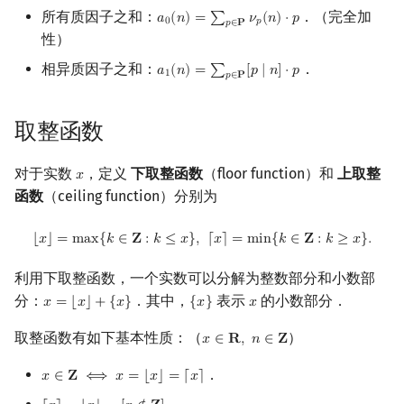
所有质因子之和：
．（完全加
𝑎
(
𝑛
)
=
∑
𝜈
(
𝑛
)
⋅
𝑝
a
0
(
n
)
=
∑
p
∈
P
ν
p
(
n
)
⋅
p
0
𝑝
𝑝
∈
𝐏
性）
相异质因子之和：
．
𝑎
(
𝑛
)
=
∑
[
𝑝
∣
𝑛
]
⋅
𝑝
a
1
(
n
)
=
∑
p
∈
P
[
p
∣
n
]
⋅
p
1
𝑝
∈
𝐏
取整函数
对于实数
，定义
下取整函数
（floor function）和
上取整
𝑥
x
函数
（ceiling function）分别为
⌊
x
⌋
=
max
{
k
∈
Z
:
k
≤
x
}
,
⌈
x
⌉
=
min
{
k
∈
Z
:
k
≥
x
}
.
⌊
𝑥
⌋
=
m
a
x
{
𝑘
∈
𝐙
:
𝑘
≤
𝑥
}
,
⌈
𝑥
⌉
=
m
i
n
{
𝑘
∈
𝐙
:
𝑘
≥
𝑥
}
.
利用下取整函数，一个实数可以分解为整数部分和小数部
分：
．其中，
表示
的小数部分．
𝑥
=
⌊
𝑥
⌋
+
{
𝑥
}
{
𝑥
}
𝑥
x
=
⌊
x
⌋
+
{
x
}
{
x
}
x
取整函数有如下基本性质：（
）
𝑥
∈
𝐑
,
𝑛
∈
𝐙
x
∈
R
,
n
∈
Z
．
𝑥
∈
𝐙
⟺
𝑥
=
⌊
𝑥
⌋
=
⌈
𝑥
⌉
x
∈
Z
⟺
x
=
⌊
x
⌋
=
⌈
x
⌉