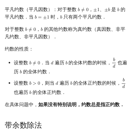
回文树
可持久化数据结构
欧拉图
Kahan 求和
性质
平凡约数（平凡因数）：对于整数
，
、
是
的
𝑏
≠
0
±
1
±
𝑏
𝑏
b
≠
0
±
1
±
b
b
平凡约数．当
时，
只有两个平凡约数．
𝑏
=
±
1
𝑏
b
=
±
1
b
序列自动机
树套树
哈密顿图
珂朵莉树/颜色段均摊
例子
对于整数
，
的其他约数称为真约数（真因数、非平
𝑏
≠
0
𝑏
b
≠
0
b
最小表示法
取整函数
K-D Tree
二分图
空间优化简介
凡约数、非平凡因数）．
约数的性质：
Lyndon 分解
参考资料与注释
动态树
平面图
𝑏
设整数
．当
遍历
的全体约数的时候，
也遍
𝑏
≠
0
𝑑
𝑏
b
≠
0
d
b
b
d
Main–Lorentz 算法
析合树
弦图
𝑑
历
的全体约数．
𝑏
b
PQ 树
图的着色
𝑏
设整数
，则当
遍历
的全体正约数的时候，
𝑏
>
0
𝑑
𝑏
b
>
0
d
b
b
d
𝑑
也遍历
的全体正约数．
𝑏
b
手指树
网络流
在具体问题中，
如果没有特别说明，约数总是指正约数．
霍夫曼树
图的匹配
带余数除法
Prüfer 序列