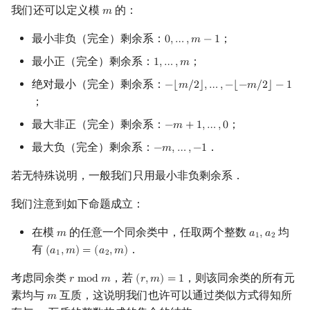
我们还可以定义模
的：
𝑚
m
最小非负（完全）剩余系：
；
0
,
…
,
𝑚
−
1
0
,
…
,
m
−
1
最小正（完全）剩余系：
；
1
,
…
,
𝑚
1
,
…
,
m
绝对最小（完全）剩余系：
−
⌊
𝑚
/
2
⌋
,
…
,
−
⌊
−
𝑚
/
2
⌋
−
1
−
⌊
m
/
2
⌋
,
…
,
−
⌊
−
m
/
2
⌋
−
1
；
最大非正（完全）剩余系：
；
−
𝑚
+
1
,
…
,
0
−
m
+
1
,
…
,
0
最大负（完全）剩余系：
．
−
𝑚
,
…
,
−
1
−
m
,
…
,
−
1
若无特殊说明，一般我们只用最小非负剩余系．
我们注意到如下命题成立：
在模
的任意一个同余类中，任取两个整数
均
𝑚
𝑎
,
𝑎
m
a
1
,
a
2
1
2
有
．
(
𝑎
,
𝑚
)
=
(
𝑎
,
𝑚
)
(
a
1
,
m
)
=
(
a
2
,
m
)
1
2
考虑同余类
，若
，则该同余类的所有元
𝑟
m
o
d
𝑚
(
𝑟
,
𝑚
)
=
1
r
mod
m
(
r
,
m
)
=
1
素均与
互质，这说明我们也许可以通过类似方式得知所
𝑚
m