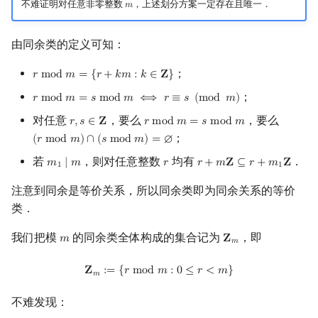
不难证明对任意非零整数
，上述划分方案一定存在且唯一．
𝑚
m
由同余类的定义可知：
；
𝑟
m
o
d
𝑚
=
{
𝑟
+
𝑘
𝑚
:
𝑘
∈
𝐙
}
r
mod
m
=
{
r
+
k
m
:
k
∈
Z
}
；
𝑟
m
o
d
𝑚
=
𝑠
m
o
d
𝑚
⟺
𝑟
≡
𝑠
(
m
o
d
𝑚
)
r
mod
m
=
s
mod
m
⟺
r
≡
s
(
mod
m
)
对任意
，要么
，要么
𝑟
,
𝑠
∈
𝐙
𝑟
m
o
d
𝑚
=
𝑠
m
o
d
𝑚
r
,
s
∈
Z
r
mod
m
=
s
mod
m
；
(
𝑟
m
o
d
𝑚
)
∩
(
𝑠
m
o
d
𝑚
)
=
∅
(
r
mod
m
)
∩
(
s
mod
m
)
=
∅
若
，则对任意整数
均有
．
𝑚
∣
𝑚
𝑟
𝑟
+
𝑚
𝐙
⊆
𝑟
+
𝑚
𝐙
m
1
∣
m
r
r
+
m
Z
⊆
r
+
m
1
Z
1
1
注意到同余是等价关系，所以同余类即为同余关系的等价
类．
我们把模
的同余类全体构成的集合记为
，即
𝑚
𝐙
m
Z
m
𝑚
Z
m
:=
{
r
mod
m
:
0
≤
r
<
m
}
𝐙
:
=
{
𝑟
m
o
d
𝑚
:
0
≤
𝑟
<
𝑚
}
𝑚
不难发现：