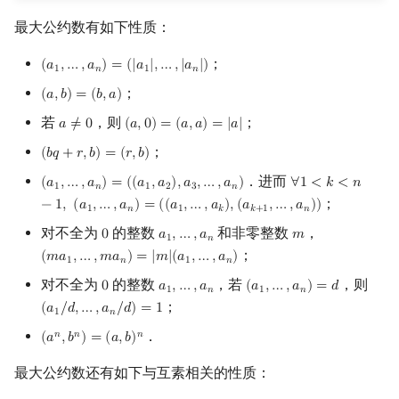
最大公约数有如下性质：
；
(
𝑎
,
…
,
𝑎
)
=
(
|
𝑎
|
,
…
,
|
𝑎
|
)
(
a
1
,
…
,
a
n
)
=
(
|
a
1
|
,
…
,
|
a
n
|
)
1
𝑛
1
𝑛
；
(
𝑎
,
𝑏
)
=
(
𝑏
,
𝑎
)
(
a
,
b
)
=
(
b
,
a
)
若
，则
；
𝑎
≠
0
(
𝑎
,
0
)
=
(
𝑎
,
𝑎
)
=
|
𝑎
|
a
≠
0
(
a
,
0
)
=
(
a
,
a
)
=
|
a
|
；
(
𝑏
𝑞
+
𝑟
,
𝑏
)
=
(
𝑟
,
𝑏
)
(
b
q
+
r
,
b
)
=
(
r
,
b
)
．进而
(
𝑎
,
…
,
𝑎
)
=
(
(
𝑎
,
𝑎
)
,
𝑎
,
…
,
𝑎
)
∀
1
<
𝑘
<
𝑛
(
a
1
,
…
,
a
n
)
=
(
(
a
1
,
a
2
)
,
a
3
,
…
,
a
n
)
∀
1
<
k
<
n
−
1
,
(
a
1
,
…
,
a
1
𝑛
1
2
3
𝑛
；
−
1
,
(
𝑎
,
…
,
𝑎
)
=
(
(
𝑎
,
…
,
𝑎
)
,
(
𝑎
,
…
,
𝑎
)
)
1
𝑛
1
𝑘
𝑘
+
1
𝑛
对不全为
的整数
和非零整数
，
0
𝑎
,
…
,
𝑎
𝑚
0
a
1
,
…
,
a
n
m
1
𝑛
；
(
𝑚
𝑎
,
…
,
𝑚
𝑎
)
=
|
𝑚
|
(
𝑎
,
…
,
𝑎
)
(
m
a
1
,
…
,
m
a
n
)
=
|
m
|
(
a
1
,
…
,
a
n
)
1
𝑛
1
𝑛
对不全为
的整数
，若
，则
0
𝑎
,
…
,
𝑎
(
𝑎
,
…
,
𝑎
)
=
𝑑
0
a
1
,
…
,
a
n
(
a
1
,
…
,
a
n
)
=
d
1
𝑛
1
𝑛
；
(
𝑎
/
𝑑
,
…
,
𝑎
/
𝑑
)
=
1
(
a
1
/
d
,
…
,
a
n
/
d
)
=
1
1
𝑛
．
𝑛
𝑛
𝑛
(
𝑎
,
𝑏
)
=
(
𝑎
,
𝑏
)
(
a
n
,
b
n
)
=
(
a
,
b
)
n
最大公约数还有如下与互素相关的性质：