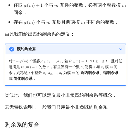
任取
个与
互质的整数，必有两个整数模
𝜑
(
𝑚
)
+
1
𝑚
𝑚
φ
(
m
)
+
1
m
m
同余．
存在
个与
互质且两两模
不同余的整数．
𝜑
(
𝑚
)
𝑚
𝑚
φ
(
m
)
m
m
由此我们给出既约剩余系的定义：
既约剩余系
对
个整数
，若
，且对任
𝑡
=
𝜑
(
𝑚
)
𝑎
,
𝑎
,
…
,
𝑎
(
𝑎
,
𝑚
)
=
1
,
∀
1
≤
𝑖
≤
𝑡
t
=
φ
(
m
)
a
1
,
a
2
,
…
,
a
t
(
a
i
,
m
)
=
1
,
∀
1
≤
i
≤
t
1
2
𝑡
𝑖
意满足
的数
，有且仅有一个数
使得
与
模
同
(
𝑥
,
𝑚
)
=
1
𝑥
𝑎
𝑥
𝑎
𝑚
(
x
,
m
)
=
1
x
a
i
x
a
i
m
𝑖
𝑖
余，则称这
个整数
为模
的
既约剩余系
、
缩剩余系
𝑡
𝑎
,
𝑎
,
…
,
𝑎
𝑚
t
a
1
,
a
2
,
…
,
a
t
m
1
2
𝑡
或
简化剩余系
．
类似地，我们也可以定义最小非负既约剩余系等概念．
若无特殊说明，一般我们只用最小非负既约剩余系．
剩余系的复合