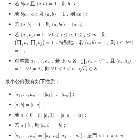
若
且
，则
；
𝑏
|
𝑎
𝑐
(
𝑎
,
𝑏
)
=
1
𝑏
∣
𝑐
b
|
a
c
(
a
,
b
)
=
1
b
∣
c
若
、
且
，则
；
𝑏
|
𝑐
𝑎
|
𝑐
(
𝑎
,
𝑏
)
=
1
𝑎
𝑏
∣
𝑐
b
|
c
a
|
c
(
a
,
b
)
=
1
a
b
∣
c
若
，则
；
(
𝑎
,
𝑏
)
=
1
(
𝑎
,
𝑏
𝑐
)
=
(
𝑎
,
𝑐
)
(
a
,
b
)
=
1
(
a
,
b
c
)
=
(
a
,
c
)
若
，则
(
𝑎
,
𝑏
)
=
1
,
∀
1
≤
𝑖
≤
𝑛
,
1
≤
𝑗
≤
𝑚
(
a
i
,
b
j
)
=
1
,
∀
1
≤
i
≤
n
,
1
≤
j
≤
m
𝑖
𝑗
．特别地，若
，则
𝑛
𝑚
(
∏
𝑎
,
∏
𝑏
)
=
1
(
𝑎
,
𝑏
)
=
1
(
𝑎
,
𝑏
)
(
∏
i
a
i
,
∏
j
b
j
)
=
1
(
a
,
b
)
=
1
(
a
n
,
b
m
)
=
1
𝑖
𝑗
𝑖
𝑗
；
=
1
对整数
，若
，且
𝑚
𝑎
,
…
,
𝑎
∃
𝑣
∈
𝐙
,
∏
𝑎
=
𝑣
(
𝑎
,
𝑎
)
a
1
,
…
,
a
n
∃
v
∈
Z
,
∏
i
a
i
=
v
m
(
a
i
,
a
j
)
=
1
,
∀
1
𝑛
𝑖
𝑖
𝑗
𝑖
√
，则
．
=
1
,
∀
𝑖
≠
𝑗
∀
1
≤
𝑖
≤
𝑛
,
𝑎
∈
𝐙
∀
1
≤
i
≤
n
,
a
i
m
∈
Z
𝑚
𝑖
最小公倍数有如下性质：
；
[
𝑎
,
…
,
𝑎
]
=
[
|
𝑎
|
,
…
,
|
𝑎
|
]
[
a
1
,
…
,
a
n
]
=
[
|
a
1
|
,
…
,
|
a
n
|
]
1
𝑛
1
𝑛
；
[
𝑎
,
𝑏
]
=
[
𝑏
,
𝑎
]
[
a
,
b
]
=
[
b
,
a
]
若
，则
；
𝑎
≠
0
[
𝑎
,
1
]
=
[
𝑎
,
𝑎
]
=
|
𝑎
|
a
≠
0
[
a
,
1
]
=
[
a
,
a
]
=
|
a
|
若
，则
；
𝑎
∣
𝑏
[
𝑎
,
𝑏
]
=
|
𝑏
|
a
∣
b
[
a
,
b
]
=
|
b
|
．进而
[
𝑎
,
…
,
𝑎
]
=
[
[
𝑎
,
𝑎
]
,
𝑎
,
…
,
𝑎
]
∀
1
<
𝑘
<
𝑛
[
a
1
,
…
,
a
n
]
=
[
[
a
1
,
a
2
]
,
a
3
,
…
,
a
n
]
∀
1
<
k
<
n
−
1
,
[
a
1
,
…
,
a
n
1
𝑛
1
2
3
𝑛