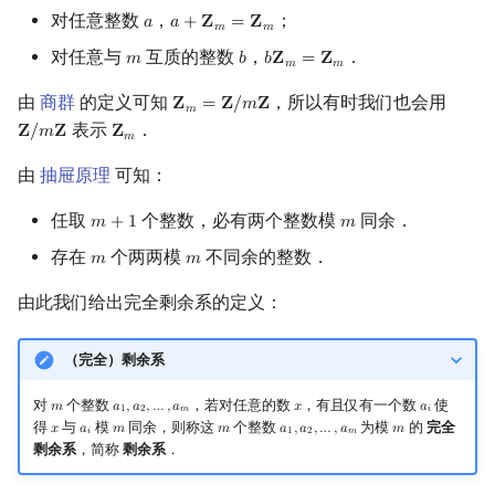
对任意整数
，
；
𝑎
𝑎
+
𝐙
=
𝐙
a
a
+
Z
m
=
Z
m
𝑚
𝑚
对任意与
互质的整数
，
．
𝑚
𝑏
𝑏
𝐙
=
𝐙
m
b
b
Z
m
=
Z
m
𝑚
𝑚
由
商群
的定义可知
，所以有时我们也会用
𝐙
=
𝐙
/
𝑚
𝐙
Z
m
=
Z
/
m
Z
𝑚
表示
．
𝐙
/
𝑚
𝐙
𝐙
Z
/
m
Z
Z
m
𝑚
由
抽屉原理
可知：
任取
个整数，必有两个整数模
同余．
𝑚
+
1
𝑚
m
+
1
m
存在
个两两模
不同余的整数．
𝑚
𝑚
m
m
由此我们给出完全剩余系的定义：
（完全）剩余系
对
个整数
，若对任意的数
，有且仅有一个数
使
𝑚
𝑎
,
𝑎
,
…
,
𝑎
𝑥
𝑎
m
a
1
,
a
2
,
…
,
a
m
x
a
i
1
2
𝑚
𝑖
得
与
模
同余，则称这
个整数
为模
的
完全
𝑥
𝑎
𝑚
𝑚
𝑎
,
𝑎
,
…
,
𝑎
𝑚
x
a
i
m
m
a
1
,
a
2
,
…
,
a
m
m
𝑖
1
2
𝑚
剩余系
，简称
剩余系
．