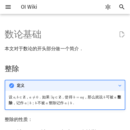
OI Wiki
键
入
数论基础
Getting Started
比赛相关简介
工具软件简介
语言基础简介
算法基础简介
搜索部分简介
动态规划部分简介
字符串部分简介
数字系统简介
整除
多项式与生成函数简介
排列组合
线性代数简介
线性规划基础
基本概念
基本概念
博弈论简介
插值
数据结构部分简介
图论部分简介
计算几何部分简介
杂项简介
RMQ
OI 赛事与赛制
题型概述
读入、输出优化
Vim
评测工具简介
Testlib 简介
Hello, World!
C++ 标准库简介
类
复杂度简介
排序简介
DP 优化简介
后缀数组简介
并查集
堆简介
分块思想
线段树基础
二叉搜索树 & 平衡树
可持久化数据结构简介
线段树套线段树
Link Cut Tree
树基础
最短路
最小生成树
强连通分量
网络流简介
图匹配
离线算法简介
随机函数
以
本文对于数论的开头部分做一个简介．
开
关于本项目
赛事
代码编辑工具
C++ 基础
复杂度
DFS（搜索）
动态规划基础
字符串基础
进位制
代数基本定理
抽屉原理
向量
单纯形法
群论
条件概率与独立性
公平组合游戏
数值积分
栈
图论相关概念
二维计算几何基础
离散化
并查集应用
约数
ICPC/CCPC 赛事与赛制
交互题
分段打表
Emacs
Arbiter
通用
C++ 语法基础
STL 容器
命名空间
均摊复杂度
选择排序
单调队列/单调栈优化
最优原地后缀排序算法
并查集复杂度
二叉堆
块状数组
线段树合并 & 分裂
Treap
可持久化线段树
平衡树套线段树
全局平衡二叉树
树的直径
差分约束
最小树形图
双连通分量
最大流
二分图最大匹配
CDQ 分治
随机化技巧
始
整除
如何参与
题型
评测工具
C++ 标准库
枚举
BFS（搜索）
记忆化搜索
标准库
平衡三进制
带余数除法
快速傅里叶变换
容斥原理
内积和外积
环论
随机变量
零和游戏
高斯消元
队列
图的存储
三维计算几何基础
双指针
括号序列
常见错误
VS Code
Cena
Generator
变量
STL 算法
值类别
冒泡排序
斜率优化
配对堆
块状链表
李超线段树
Splay 树
可持久化块状数组
线段树套平衡树
Euler Tour Tree
树的中心
k 短路
最小直径生成树
割点和桥
最小割
二分图最大权匹配
整体二分
爬山算法
搜
OI Wiki 不是什么
学习路线
命令行
C++ 进阶
模拟
双向搜索
背包 DP
字符串匹配
格雷码
最大公约数与最小公倍数
快速数论变换
斐波那契数列
矩阵
域论
随机变量的数字特征
非公平组合游戏
牛顿迭代法
链表
DFS（图论）
距离
离线算法
线段树与离线询问
常见技巧
Atom
CCR Plus
Validator
运算
bitset
重载运算符
插入排序
四边形不等式优化
左偏树
树分块
猫树
WBLT
可持久化平衡树
树状数组套权值线段树
Top Tree
树的重心
同余最短路
圆方树
费用流
一般图最大匹配
莫队算法
模拟退火
索
定义
格式手册
学习资源
命令行编译与调试
C++ 与其他常用语言的区别
递归 & 分治
启发式搜索
区间 DP
字符串哈希
快速沃尔什变换
错位排列
初等变换
Schreier–Sims 算法
概率不等式
哈希表
BFS（图论）
Pick 定理
分数规划
互素
Eclipse
Lemon
Interactor
流程控制语句
string
引用
计数排序
Slope Trick 优化
Sqrt Tree
区间最值操作 & 区间历史
替罪羊树
可持久化字典树
分块套树状数组
最近公共祖先
点/边连通度
上下界网络流
一般图最大权匹配
设
，
．如果
，使得
，那么就说
可被
整
𝑎
,
𝑏
∈
𝐙
𝑎
≠
0
∃
𝑞
∈
𝐙
𝑏
=
𝑎
𝑞
𝑏
𝑎
a
,
b
∈
Z
a
≠
0
∃
q
∈
Z
b
=
a
q
b
a
值
除
，记作
；
不被
整除记作
．
𝑎
∣
𝑏
𝑏
𝑎
𝑎
∤
𝑏
a
∣
b
b
a
a
∤
b
数学符号表
技巧
编译器
Pascal 转 C++ 急救
贪心
A*
DAG 上的 DP
字典树 (Trie)
Chirp Z 变换
卡特兰数
行列式
并查集
树上问题
三角剖分
随机化
辗转相除法
Notepad++
Checker
高级数据类型
pair
常量
基数排序
WQS 二分
笛卡尔树
可持久化可并堆
树链剖分
Stoer–Wagner 算法
稳定匹配
Kinetic Tournament Tree
整除的性质：
F.A.Q.
出题
WSL (Windows 10)
Python 速成
排序
迭代加深搜索
树形 DP
前缀函数与 KMP 算法
素数与合数
多项式牛顿迭代
斯特林数
线性空间
堆
有向无环图
凸包
悬线法
Kate
函数
新版 C++ 特性
快速排序
状态设计优化
Size Balanced Tree
树上启发式合并