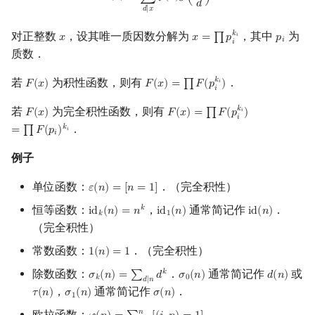
𝑑
𝑑
∣
𝑥
𝑘
对正整数
，设其唯一质因数分解为
，其中
为
𝑥
𝑥
=
∏
𝑝
𝑝
𝑖
x
x
=
∏
p
i
k
i
p
i
𝑖
𝑖
质数．
𝑘
若
为积性函数，则有
．
𝐹
(
𝑥
)
𝐹
(
𝑥
)
=
∏
𝐹
(
𝑝
)
𝑖
F
(
x
)
F
(
x
)
=
∏
F
(
p
i
k
i
)
𝑖
𝑘
若
为完全积性函数，则有
𝐹
(
𝑥
)
𝐹
(
𝑥
)
=
∏
𝐹
(
𝑝
)
𝑖
F
(
x
)
F
(
x
)
=
∏
F
(
p
i
k
i
)
=
∏
F
(
p
i
)
k
i
𝑖
．
𝑘
=
∏
𝐹
(
𝑝
)
𝑖
𝑖
例子
单位函数：
．（完全积性）
𝜀
(
𝑛
)
=
[
𝑛
=
1
]
ε
(
n
)
=
[
n
=
1
]
恒等函数：
，
通常简记作
．
𝑘
i
d
(
𝑛
)
=
𝑛
i
d
(
𝑛
)
i
d
(
𝑛
)
id
k
(
n
)
=
n
k
id
1
(
n
)
id
(
n
)
𝑘
1
（完全积性）
常数函数：
．（完全积性）
1
(
𝑛
)
=
1
1
(
n
)
=
1
除数函数：
．
通常简记作
或
𝑘
𝜎
(
𝑛
)
=
∑
𝑑
𝜎
(
𝑛
)
𝑑
(
𝑛
)
σ
k
(
n
)
=
∑
d
∣
n
d
k
σ
0
(
n
)
d
(
n
)
𝑘
0
𝑑
∣
𝑛
，
通常简记作
．
𝜏
(
𝑛
)
𝜎
(
𝑛
)
𝜎
(
𝑛
)
τ
(
n
)
σ
1
(
n
)
σ
(
n
)
1
𝑛
欧拉函数：
．