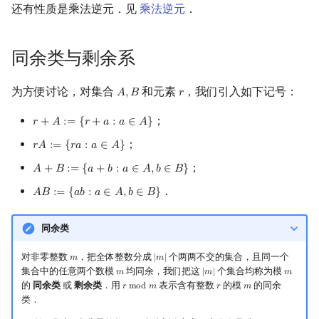
还有性质是乘法逆元．见
乘法逆元
．
同余类与剩余系
为方便讨论，对集合
和元素
，我们引入如下记号：
𝐴
,
𝐵
𝑟
A
,
B
r
；
𝑟
+
𝐴
:
=
{
𝑟
+
𝑎
:
𝑎
∈
𝐴
}
r
+
A
:=
{
r
+
a
:
a
∈
A
}
；
𝑟
𝐴
:
=
{
𝑟
𝑎
:
𝑎
∈
𝐴
}
r
A
:=
{
r
a
:
a
∈
A
}
；
𝐴
+
𝐵
:
=
{
𝑎
+
𝑏
:
𝑎
∈
𝐴
,
𝑏
∈
𝐵
}
A
+
B
:=
{
a
+
b
:
a
∈
A
,
b
∈
B
}
．
𝐴
𝐵
:
=
{
𝑎
𝑏
:
𝑎
∈
𝐴
,
𝑏
∈
𝐵
}
A
B
:=
{
a
b
:
a
∈
A
,
b
∈
B
}
同余类
对非零整数
，把全体整数分成
个两两不交的集合，且同一个
𝑚
|
𝑚
|
m
|
m
|
集合中的任意两个数模
均同余，我们把这
个集合均称为模
𝑚
|
𝑚
|
𝑚
m
|
m
|
m
的
同余类
或
剩余类
．用
表示含有整数
的模
的同余
𝑟
m
o
d
𝑚
𝑟
𝑚
r
mod
m
r
m
类．