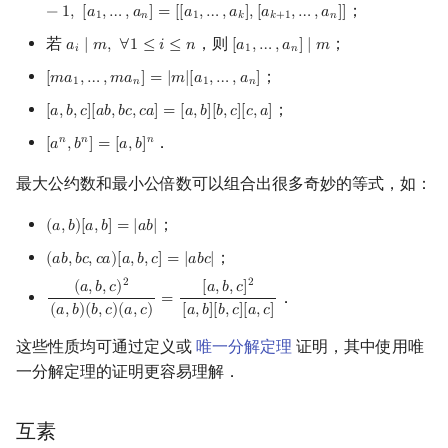
；
−
1
,
[
𝑎
,
…
,
𝑎
]
=
[
[
𝑎
,
…
,
𝑎
]
,
[
𝑎
,
…
,
𝑎
]
]
1
𝑛
1
𝑘
𝑘
+
1
𝑛
若
，则
；
𝑎
∣
𝑚
,
∀
1
≤
𝑖
≤
𝑛
[
𝑎
,
…
,
𝑎
]
∣
𝑚
a
i
∣
m
,
∀
1
≤
i
≤
n
[
a
1
,
…
,
a
n
]
∣
m
𝑖
1
𝑛
；
[
𝑚
𝑎
,
…
,
𝑚
𝑎
]
=
|
𝑚
|
[
𝑎
,
…
,
𝑎
]
[
m
a
1
,
…
,
m
a
n
]
=
|
m
|
[
a
1
,
…
,
a
n
]
1
𝑛
1
𝑛
；
[
𝑎
,
𝑏
,
𝑐
]
[
𝑎
𝑏
,
𝑏
𝑐
,
𝑐
𝑎
]
=
[
𝑎
,
𝑏
]
[
𝑏
,
𝑐
]
[
𝑐
,
𝑎
]
[
a
,
b
,
c
]
[
a
b
,
b
c
,
c
a
]
=
[
a
,
b
]
[
b
,
c
]
[
c
,
a
]
．
𝑛
𝑛
𝑛
[
𝑎
,
𝑏
]
=
[
𝑎
,
𝑏
]
[
a
n
,
b
n
]
=
[
a
,
b
]
n
最大公约数和最小公倍数可以组合出很多奇妙的等式，如：
；
(
𝑎
,
𝑏
)
[
𝑎
,
𝑏
]
=
|
𝑎
𝑏
|
(
a
,
b
)
[
a
,
b
]
=
|
a
b
|
；
(
𝑎
𝑏
,
𝑏
𝑐
,
𝑐
𝑎
)
[
𝑎
,
𝑏
,
𝑐
]
=
|
𝑎
𝑏
𝑐
|
(
a
b
,
b
c
,
c
a
)
[
a
,
b
,
c
]
=
|
a
b
c
|
2
2
[
𝑎
,
𝑏
,
𝑐
]
(
𝑎
,
𝑏
,
𝑐
)
．
=
(
a
,
b
,
c
)
2
(
a
,
b
)
(
b
,
c
)
(
a
,
c
)
=
[
a
,
b
,
c
]
2
[
a
,
b
]
[
b
,
c
]
[
a
,
c
]
(
𝑎
,
𝑏
)
(
𝑏
,
𝑐
)
(
𝑎
,
𝑐
)
[
𝑎
,
𝑏
]
[
𝑏
,
𝑐
]
[
𝑎
,
𝑐
]
这些性质均可通过定义或
唯一分解定理
证明，其中使用唯
一分解定理的证明更容易理解．
互素