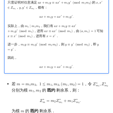
只需证明对任意满足
的
′
′
′
𝑎
𝑥
+
𝑚
𝑦
≡
𝑎
𝑥
+
𝑚
𝑦
(
m
o
d
𝑚
𝑚
)
𝑥
,
𝑥
a
x
+
m
1
y
≡
a
x
′
+
m
1
y
′
(
mod
m
1
m
2
)
x
,
x
′
∈
Z
m
1
1
1
1
2
，
，都有：
′
∈
𝑍
𝑦
,
𝑦
∈
𝑍
y
,
y
′
∈
Z
m
2
𝑚
𝑚
1
2
a
x
+
m
1
y
=
a
x
′
+
m
1
y
′
.
′
′
𝑎
𝑥
+
𝑚
𝑦
=
𝑎
𝑥
+
𝑚
𝑦
.
1
1
实际上，由
，我们有
′
𝑚
∣
𝑚
𝑚
𝑎
𝑥
+
𝑚
𝑦
≡
𝑎
𝑥
m
1
∣
m
1
m
2
a
x
+
m
1
y
≡
a
x
′
+
m
1
y
′
(
mod
m
1
)
1
1
2
1
，进而
，由
可知
′
′
+
𝑚
𝑦
(
m
o
d
𝑚
)
𝑎
𝑥
≡
𝑎
𝑥
(
m
o
d
𝑚
)
(
𝑎
,
𝑚
)
=
1
a
x
≡
a
x
′
(
mod
m
1
)
(
a
,
m
1
)
=
1
1
1
1
1
，进而有
．
′
′
𝑥
≡
𝑥
(
m
o
d
𝑚
)
𝑥
=
𝑥
x
≡
x
′
(
mod
m
1
)
x
=
x
′
1
进一步，
，则
，即
′
′
𝑚
𝑦
≡
𝑚
𝑦
(
m
o
d
𝑚
𝑚
)
𝑦
≡
𝑦
(
m
o
d
𝑚
)
𝑦
m
1
y
≡
m
1
y
′
(
mod
m
1
m
2
)
y
≡
y
′
(
mod
m
2
)
y
=
y
′
1
1
1
2
2
．
′
=
𝑦
因此，
a
x
+
m
1
y
=
a
x
′
+
m
1
y
′
.
′
′
𝑎
𝑥
+
𝑚
𝑦
=
𝑎
𝑥
+
𝑚
𝑦
.
1
1
若
，令
∗
∗
𝑚
=
𝑚
𝑚
,
1
≤
𝑚
,
𝑚
,
(
𝑚
,
𝑚
)
=
1
𝑍
,
𝑍
m
=
m
1
m
2
,
1
≤
m
1
,
m
2
,
(
m
1
,
m
2
)
=
1
Z
m
1
∗
,
Z
m
2
1
2
1
2
1
2
𝑚
𝑚
1
2
分别为模
的
既约
剩余系，则：
𝑚
,
𝑚
m
1
,
m
2
1
2
Z
m
∗
=
m
2
Z
m
1
∗
+
m
1
Z
m
2
∗
.
∗
∗
∗
𝑍
=
𝑚
𝑍
+
𝑚
𝑍
.
2
1
𝑚
𝑚
𝑚
1
2
为模
的
既约
剩余系．
𝑚
m