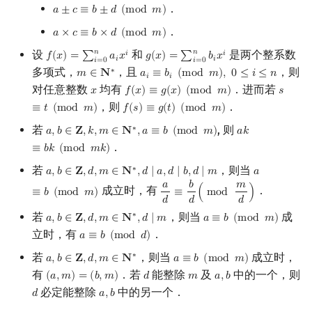
．
𝑎
±
𝑐
≡
𝑏
±
𝑑
(
m
o
d
𝑚
)
a
±
c
≡
b
±
d
(
mod
m
)
．
𝑎
×
𝑐
≡
𝑏
×
𝑑
(
m
o
d
𝑚
)
a
×
c
≡
b
×
d
(
mod
m
)
𝑛
𝑛
设
和
是两个整系数
𝑖
𝑖
𝑓
(
𝑥
)
=
∑
𝑎
𝑥
𝑔
(
𝑥
)
=
∑
𝑏
𝑥
f
(
x
)
=
∑
i
=
0
n
a
i
x
i
g
(
x
)
=
∑
i
=
0
n
b
i
x
i
𝑖
𝑖
𝑖
=
0
𝑖
=
0
多项式，
，且
，则
∗
𝑚
∈
𝐍
𝑎
≡
𝑏
(
m
o
d
𝑚
)
,
0
≤
𝑖
≤
𝑛
m
∈
N
∗
a
i
≡
b
i
(
mod
m
)
,
0
≤
i
≤
n
𝑖
𝑖
对任意整数
均有
．进而若
𝑥
𝑓
(
𝑥
)
≡
𝑔
(
𝑥
)
(
m
o
d
𝑚
)
𝑠
x
f
(
x
)
≡
g
(
x
)
(
mod
m
)
s
≡
t
(
m
，则
．
≡
𝑡
(
m
o
d
𝑚
)
𝑓
(
𝑠
)
≡
𝑔
(
𝑡
)
(
m
o
d
𝑚
)
f
(
s
)
≡
g
(
t
)
(
mod
m
)
若
, 则
∗
𝑎
,
𝑏
∈
𝐙
,
𝑘
,
𝑚
∈
𝐍
,
𝑎
≡
𝑏
(
m
o
d
𝑚
)
𝑎
𝑘
a
,
b
∈
Z
,
k
,
m
∈
N
∗
,
a
≡
b
(
mod
m
)
a
k
≡
b
k
(
mod
m
k
．
≡
𝑏
𝑘
(
m
o
d
𝑚
𝑘
)
若
，则当
∗
𝑎
,
𝑏
∈
𝐙
,
𝑑
,
𝑚
∈
𝐍
,
𝑑
∣
𝑎
,
𝑑
∣
𝑏
,
𝑑
∣
𝑚
𝑎
a
,
b
∈
Z
,
d
,
m
∈
N
∗
,
d
∣
a
,
d
∣
b
,
d
∣
m
a
≡
b
(
mod
m
𝑎
𝑏
𝑚
成立时，有
．
≡
𝑏
(
m
o
d
𝑚
)
≡
(
m
o
d
)
a
d
≡
b
d
(
mod
m
d
)
𝑑
𝑑
𝑑
若
，则当
成
∗
𝑎
,
𝑏
∈
𝐙
,
𝑑
,
𝑚
∈
𝐍
,
𝑑
∣
𝑚
𝑎
≡
𝑏
(
m
o
d
𝑚
)
a
,
b
∈
Z
,
d
,
m
∈
N
∗
,
d
∣
m
a
≡
b
(
mod
m
)
立时，有
．
𝑎
≡
𝑏
(
m
o
d
𝑑
)
a
≡
b
(
mod
d
)
若
，则当
成立时，
∗
𝑎
,
𝑏
∈
𝐙
,
𝑑
,
𝑚
∈
𝐍
𝑎
≡
𝑏
(
m
o
d
𝑚
)
a
,
b
∈
Z
,
d
,
m
∈
N
∗
a
≡
b
(
mod
m
)
有
．若
能整除
及
中的一个，则
(
𝑎
,
𝑚
)
=
(
𝑏
,
𝑚
)
𝑑
𝑚
𝑎
,
𝑏
(
a
,
m
)
=
(
b
,
m
)
d
m
a
,
b
必定能整除
中的另一个．
𝑑
𝑎
,
𝑏
d
a
,
b