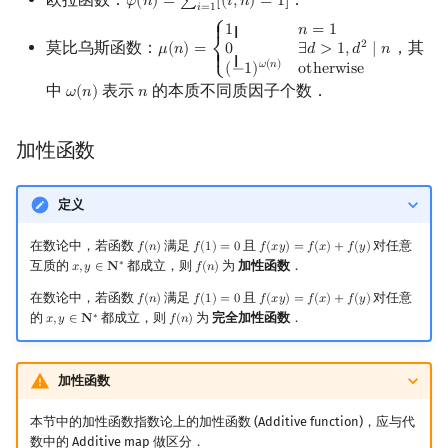
𝜑
(
𝑛
)
=
∑
[
(
𝑖
,
𝑛
)
=
1
]
φ
(
n
)
=
∑
i
=
1
n
[
(
i
,
n
)
=
1
]
𝑖
=
1
⎧
1
𝑛
=
1
{ {
莫比乌斯函数：
，其
2
0
∃
𝑑
>
1
,
𝑑
∣
𝑛
𝜇
(
𝑛
)
=
μ
(
n
)
=
{
1
n
=
1
0
∃
d
>
1
,
d
2
∣
n
(
−
1
)
ω
(
n
)
otherwise
⎨
{ {
𝜔
(
𝑛
)
o
t
h
e
r
w
i
s
e
(
−
1
)
⎩
中
表示
的本质不同质因子个数．
𝜔
(
𝑛
)
𝑛
ω
(
n
)
n
加性函数
定义
在数论中，若函数
满足
且
对任意
𝑓
(
𝑛
)
𝑓
(
1
)
=
0
𝑓
(
𝑥
𝑦
)
=
𝑓
(
𝑥
)
+
𝑓
(
𝑦
)
f
(
n
)
f
(
1
)
=
0
f
(
x
y
)
=
f
(
x
)
+
f
(
y
)
互质的
都成立，则
为
加性函数
．
∗
𝑥
,
𝑦
∈
𝐍
𝑓
(
𝑛
)
x
,
y
∈
N
∗
f
(
n
)
在数论中，若函数
满足
且
对任意
𝑓
(
𝑛
)
𝑓
(
1
)
=
0
𝑓
(
𝑥
𝑦
)
=
𝑓
(
𝑥
)
+
𝑓
(
𝑦
)
f
(
n
)
f
(
1
)
=
0
f
(
x
y
)
=
f
(
x
)
+
f
(
y
)
的
都成立，则
为
完全加性函数
．
∗
𝑥
,
𝑦
∈
𝐍
𝑓
(
𝑛
)
x
,
y
∈
N
∗
f
(
n
)
加性函数
本节中的加性函数指数论上的加性函数 (Additive function)，应与代
数中的 Additive map 做区分．