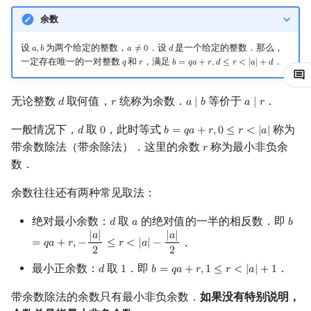
矩阵树定理
余数
LGV 引理
设
为两个给定的整数，
．设
是一个给定的整数．那么，
𝑎
,
𝑏
𝑎
≠
0
𝑑
a
,
b
a
≠
0
d
一定存在唯一的一对整数
和
，满足
．
𝑞
𝑟
𝑏
=
𝑞
𝑎
+
𝑟
,
𝑑
≤
𝑟
<
|
𝑎
|
+
𝑑
q
r
b
=
q
a
+
r
,
d
≤
r
<
|
a
|
+
d
最大团搜索算法
无论整数
取何值，
统称为余数．
等价于
．
𝑑
𝑟
𝑎
∣
𝑏
𝑎
∣
𝑟
d
r
a
∣
b
a
∣
r
支配树
一般情况下，
取
，此时等式
称为
𝑑
0
𝑏
=
𝑞
𝑎
+
𝑟
,
0
≤
𝑟
<
|
𝑎
|
d
0
b
=
q
a
+
r
,
0
≤
r
<
|
a
|
带余数除法（带余除法）．这里的余数
称为最小非负余
图上随机游走
𝑟
r
数．
余数往往还有两种常见取法：
绝对最小余数：
取
的绝对值的一半的相反数．即
𝑑
𝑎
𝑏
d
a
b
=
q
|
𝑎
|
|
𝑎
|
．
=
𝑞
𝑎
+
𝑟
,
−
≤
𝑟
<
|
𝑎
|
−
2
2
最小正余数：
取
．即
．
𝑑
1
𝑏
=
𝑞
𝑎
+
𝑟
,
1
≤
𝑟
<
|
𝑎
|
+
1
d
1
b
=
q
a
+
r
,
1
≤
r
<
|
a
|
+
1
带余数除法的余数只有最小非负余数．
如果没有特别说明，