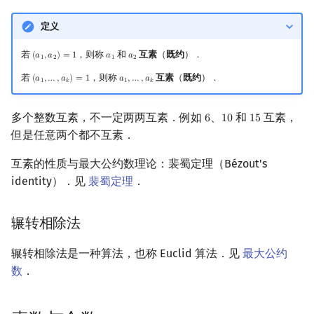
定义
若
，则称
和
互素
（
既约
）．
(
𝑎
,
𝑎
)
=
1
𝑎
𝑎
(
a
1
,
a
2
)
=
1
a
1
a
2
1
2
1
2
若
，则称
互素
（
既约
）．
(
𝑎
,
…
,
𝑎
)
=
1
𝑎
,
…
,
𝑎
(
a
1
,
…
,
a
k
)
=
1
a
1
,
…
,
a
k
1
𝑘
1
𝑘
多个整数互素，不一定两两互素．例如
、
和
互素，
6
1
0
1
5
6
10
15
但是任意两个都不互素．
互素的性质与最大公约数理论：裴蜀定理（Bézout's
identity）．见
裴蜀定理
．
辗转相除法
辗转相除法是一种算法，也称 Euclid 算法．见
最大公约
数
．