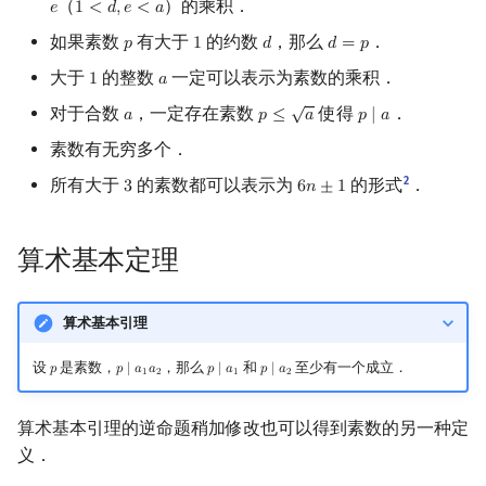
（
）的乘积．
𝑒
1
<
𝑑
,
𝑒
<
𝑎
e
1
<
d
,
e
<
a
如果素数
有大于
的约数
，那么
．
𝑝
1
𝑑
𝑑
=
𝑝
p
1
d
d
=
p
大于
的整数
一定可以表示为素数的乘积．
1
𝑎
1
a
√
对于合数
，一定存在素数
使得
．
𝑎
𝑝
≤
𝑎
𝑝
∣
𝑎
a
p
≤
a
p
∣
a
素数有无穷多个．
2
所有大于
的素数都可以表示为
的形式
．
3
6
𝑛
±
1
3
6
n
±
1
算术基本定理
算术基本引理
设
是素数，
，那么
和
至少有一个成立．
𝑝
𝑝
∣
𝑎
𝑎
𝑝
∣
𝑎
𝑝
∣
𝑎
p
p
∣
a
1
a
2
p
∣
a
1
p
∣
a
2
1
2
1
2
算术基本引理的逆命题稍加修改也可以得到素数的另一种定
义．