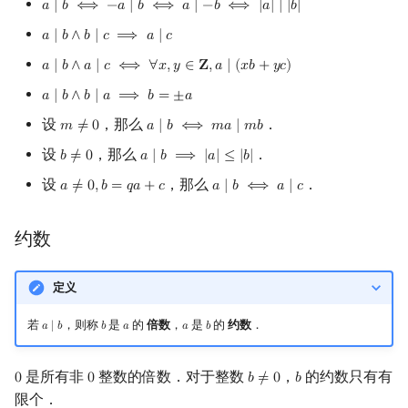
𝑎
∣
𝑏
⟺
−
𝑎
∣
𝑏
⟺
𝑎
∣
−
𝑏
⟺
|
𝑎
|
∣
|
𝑏
|
a
∣
b
⟺
−
a
∣
b
⟺
a
∣
−
b
⟺
|
a
|
∣
|
b
|
镜像站列表
Special Judge
Java 速成
前缀和 & 差分
IDA*
状压 DP
Boyer–Moore 算法
算术基本定理
多项式多点求值|快速插值
贝尔数
线性基
块状数据结构
拓扑排序
扫描线
有限状态自动机
Dev-C++
文件操作
Lambda 表达式
归并排序
AVL 树
虚树
𝑎
∣
𝑏
∧
𝑏
∣
𝑐
⟹
𝑎
∣
𝑐
a
∣
b
∧
b
∣
c
⟹
a
∣
c
𝑎
∣
𝑏
∧
𝑎
∣
𝑐
⟺
∀
𝑥
,
𝑦
∈
𝐙
,
𝑎
∣
(
𝑥
𝑏
+
𝑦
𝑐
)
a
∣
b
∧
a
∣
c
⟺
∀
x
,
y
∈
Z
,
a
∣
(
x
b
+
y
c
)
致谢
Testlib
Java 进阶
二分
回溯法
数位 DP
Z 函数（扩展 KMP）
同余
多项式初等函数
伯努利数
线性映射
单调栈
最短路问题
旋转卡壳
计算理论基础
CLion
pb_ds
堆排序
红黑树
树分治
𝑎
∣
𝑏
∧
𝑏
∣
𝑎
⟹
𝑏
=
±
𝑎
a
∣
b
∧
b
∣
a
⟹
b
=
±
a
Polygon
倍增
Dancing Links
插头 DP
AC 自动机
同余类与剩余系
常系数齐次线性递推
Entringer Number
特征多项式
单调队列
生成树问题
半平面交
字节顺序
Geany
编译优化
桶排序
左偏红黑树
动态树分治
设
，那么
．
𝑚
≠
0
𝑎
∣
𝑏
⟺
𝑚
𝑎
∣
𝑚
𝑏
m
≠
0
a
∣
b
⟺
m
a
∣
m
b
设
，那么
．
𝑏
≠
0
𝑎
∣
𝑏
⟹
|
𝑎
|
≤
|
𝑏
|
b
≠
0
a
∣
b
⟹
|
a
|
≤
|
b
|
OJ 工具
构造
Alpha–Beta 剪枝
计数 DP
后缀数组 (SA)
多项式平移|连续点值平移
Eulerian Number
对角化
ST 表
斯坦纳树
平面最近点对
约瑟夫问题
剩余系的复合
Xcode
希尔排序
AA 树
AHU 算法
设
，那么
．
𝑎
≠
0
,
𝑏
=
𝑞
𝑎
+
𝑐
𝑎
∣
𝑏
⟺
𝑎
∣
𝑐
a
≠
0
,
b
=
q
a
+
c
a
∣
b
⟺
a
∣
c
LaTeX 入门
优化
动态 DP
后缀自动机 (SAM)
数论函数
符号化方法
分拆数
Jordan标准型
树状数组
拆点
随机增量法
表达式求值
GUIDE
锦标赛排序
树哈希
约数
Git
概率 DP
后缀平衡树
Lagrange 反演
范德蒙德卷积
线段树
连通性相关
反演变换
在一台机器上规划任务
积性函数
Sublime Text
Tim 排序
树上随机游走
定义
DP 套 DP
广义后缀自动机
形式幂级数复合|复合逆
Pólya 计数
划分树
环计数问题
计算几何杂项
主元素问题
性质
CP Editor
排序相关 STL
若
，则称
是
的
倍数
，
是
的
约数
．
𝑎
∣
𝑏
𝑏
𝑎
𝑎
𝑏
a
∣
b
b
a
a
b
DP 优化
后缀树
普通生成函数
图论计数
二叉搜索树 & 平衡树
最小环
Garsia–Wachs 算法
例子
Code::Blocks
排序应用
是所有非
整数的倍数．对于整数
，
的约数只有有
0
0
𝑏
≠
0
𝑏
0
0
b
≠
0
b
其它 DP 方法
Manacher
指数生成函数
跳表
2-SAT
15-puzzle
加性函数
限个．