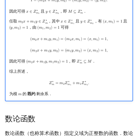
1
=
(
𝑚
𝑥
+
𝑚
𝑦
,
𝑚
)
=
(
𝑚
𝑦
,
𝑚
)
=
(
𝑦
,
𝑚
)
.
2
1
2
1
2
2
因此可得
且
，即
．
∗
∗
∗
𝑥
∈
𝑍
𝑦
∈
𝑍
𝑀
⊆
𝑍
x
∈
Z
m
1
∗
y
∈
Z
m
2
∗
M
⊆
Z
m
∗
𝑚
𝑚
𝑚
1
2
任取
，其中
且
，有
且
∗
∗
∗
𝑚
𝑥
+
𝑚
𝑦
∈
𝑍
𝑥
∈
𝑍
𝑦
∈
𝑍
(
𝑥
,
𝑚
)
=
1
m
2
x
+
m
1
y
∈
Z
m
∗
x
∈
Z
m
1
∗
y
∈
Z
m
2
∗
(
x
,
m
1
)
=
1
2
1
1
𝑚
𝑚
𝑚
1
2
，由
可得
(
𝑦
,
𝑚
)
=
1
(
𝑚
,
𝑚
)
=
1
(
y
,
m
2
)
=
1
(
m
1
,
m
2
)
=
1
2
1
2
(
m
2
x
+
m
1
y
,
m
1
)
=
(
m
2
x
,
m
1
)
=
(
x
,
m
1
)
=
1
,
(
𝑚
𝑥
+
𝑚
𝑦
,
𝑚
)
=
(
𝑚
𝑥
,
𝑚
)
=
(
𝑥
,
𝑚
)
=
1
,
2
1
1
2
1
1
(
m
2
x
+
m
1
y
,
m
2
)
=
(
m
1
y
,
m
2
)
=
(
x
,
m
2
)
=
1
,
(
𝑚
𝑥
+
𝑚
𝑦
,
𝑚
)
=
(
𝑚
𝑦
,
𝑚
)
=
(
𝑥
,
𝑚
)
=
1
,
2
1
2
1
2
2
因此可得
，即
．
∗
(
𝑚
𝑥
+
𝑚
𝑦
,
𝑚
𝑚
)
=
1
𝑍
⊆
𝑀
(
m
2
x
+
m
1
y
,
m
1
m
2
)
=
1
Z
m
∗
⊆
M
2
1
1
2
𝑚
综上所述，
Z
m
∗
=
m
2
Z
m
1
∗
+
m
1
Z
m
2
∗
.
∗
∗
∗
𝑍
=
𝑚
𝑍
+
𝑚
𝑍
.
2
1
𝑚
𝑚
𝑚
1
2
为模
的
既约
剩余系．
𝑚
m
数论函数
数论函数（也称算术函数）指定义域为正整数的函数．数论