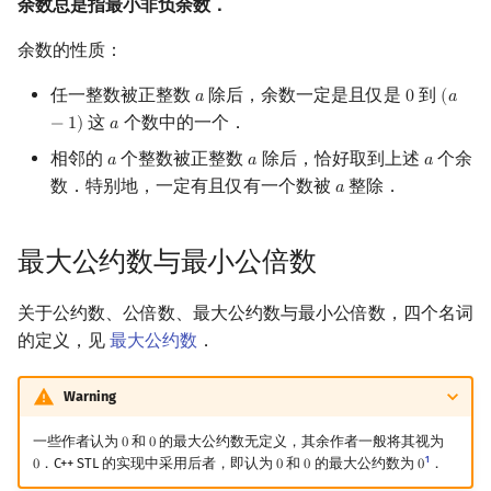
余数总是指最小非负余数．
余数的性质：
任一整数被正整数
除后，余数一定是且仅是
到
𝑎
0
(
𝑎
a
0
(
a
−
1
)
这
个数中的一个．
−
1
)
𝑎
a
相邻的
个整数被正整数
除后，恰好取到上述
个余
𝑎
𝑎
𝑎
a
a
a
数．特别地，一定有且仅有一个数被
整除．
𝑎
a
最大公约数与最小公倍数
关于公约数、公倍数、最大公约数与最小公倍数，四个名词
的定义，见
最大公约数
．
Warning
一些作者认为
和
的最大公约数无定义，其余作者一般将其视为
0
0
0
0
1
．C++ STL 的实现中采用后者，即认为
和
的最大公约数为
．
0
0
0
0
0
0
0
0