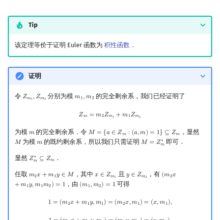
Tip
该定理等价于证明 Euler 函数为
积性函数
．
证明
令
分别为模
的完全剩余系，我们已经证明了
𝑍
,
𝑍
𝑚
,
𝑚
Z
m
1
,
Z
m
2
m
1
,
m
2
𝑚
𝑚
1
2
1
2
Z
m
=
m
2
Z
m
1
+
m
1
Z
m
2
𝑍
=
𝑚
𝑍
+
𝑚
𝑍
𝑚
2
𝑚
1
𝑚
1
2
为模
的完全剩余系．令
，显然
𝑚
𝑀
=
{
𝑎
∈
𝑍
:
(
𝑎
,
𝑚
)
=
1
}
⊆
𝑍
m
M
=
{
a
∈
Z
m
:
(
a
,
m
)
=
1
}
⊆
Z
m
𝑚
𝑚
为模
的既约剩余系，所以我们只需证明
即可．
∗
𝑀
𝑚
𝑀
=
𝑍
M
m
M
=
Z
m
∗
𝑚
显然
．
∗
𝑍
⊆
𝑍
Z
m
∗
⊆
Z
m
𝑚
𝑚
任取
，其中
且
，有
𝑚
𝑥
+
𝑚
𝑦
∈
𝑀
𝑥
∈
𝑍
𝑦
∈
𝑍
(
𝑚
𝑥
m
2
x
+
m
1
y
∈
M
x
∈
Z
m
1
y
∈
Z
m
2
(
m
2
x
+
m
1
y
,
m
1
m
2
)
=
1
2
1
𝑚
𝑚
2
1
2
，由
可得
+
𝑚
𝑦
,
𝑚
𝑚
)
=
1
(
𝑚
,
𝑚
)
=
1
(
m
1
,
m
2
)
=
1
1
1
2
1
2
1
=
(
m
2
x
+
m
1
y
,
m
1
)
=
(
m
2
x
,
m
1
)
=
(
x
,
m
1
)
,
1
=
(
𝑚
𝑥
+
𝑚
𝑦
,
𝑚
)
=
(
𝑚
𝑥
,
𝑚
)
=
(
𝑥
,
𝑚
)
,
2
1
1
2
1
1
1
=
(
m
2
x
+
m
1
y
,
m
2
)
=
(
m
1
y
,
m
2
)
=
(
y
,
m
2
)
.