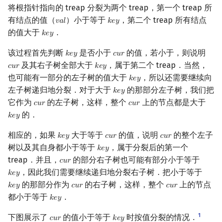
将根指针指向的 treap 分裂为两个 treap，第一个 treap 所
有结点的值（
）小于等于
，第二个 treap 所有结点
𝑣
𝑎
𝑙
𝑘
𝑒
𝑦
val
key
的值大于
．
𝑘
𝑒
𝑦
key
该过程首先判断
是否小于
的值，若小于，则说明
𝑘
𝑒
𝑦
𝑐
𝑢
𝑟
key
cur
及其右子树全部大于
，属于第二个 treap．当然，
𝑐
𝑢
𝑟
𝑘
𝑒
𝑦
cur
key
也可能有一部分的左子树的值大于
，所以还需要继续向
𝑘
𝑒
𝑦
key
左子树递归地分裂．对于大于
的那部分左子树，我们把
𝑘
𝑒
𝑦
key
它作为
的左子树，这样，整个
上的节点都是大于
𝑐
𝑢
𝑟
𝑐
𝑢
𝑟
cur
cur
的．
𝑘
𝑒
𝑦
key
相应的，如果
大于等于
的值，说明
的整个左子
𝑘
𝑒
𝑦
𝑐
𝑢
𝑟
𝑐
𝑢
𝑟
key
cur
cur
树以及其自身都小于等于
，属于分裂后的第一个
𝑘
𝑒
𝑦
key
treap．并且，
的部分右子树也可能有部分小于等于
𝑐
𝑢
𝑟
cur
，因此我们需要继续递归地分裂右子树．把小于等于
𝑘
𝑒
𝑦
key
的那部分作为
的右子树，这样，整个
上的节点
𝑘
𝑒
𝑦
𝑐
𝑢
𝑟
𝑐
𝑢
𝑟
key
cur
cur
都小于等于
．
𝑘
𝑒
𝑦
key
1
下图展示了
的值小于等于
时按值分裂的情况．
𝑐
𝑢
𝑟
𝑘
𝑒
𝑦
cur
key