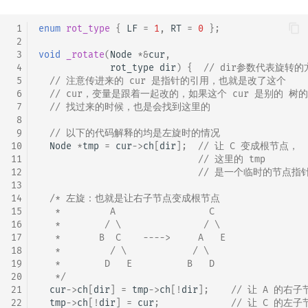
 1
enum
rot_type
{
LF
=
1
,
RT
=
0
};
 2
 3
void
_rotate
(
Node
*&
cur
,
 4
rot_type
dir
)
{
// dir参数代表旋转
 5
// 注意传进来的 cur 是指针的引用，也就是改了这个
 6
// cur，变量是跟着一起改的，如果这个 cur 是别的 树
 7
// 找过来的时候，也是会找到这里的
 8
 9
// 以下的代码解释的均是左旋时的情况
10
Node
*
tmp
=
cur
->
ch
[
dir
];
// 让 C 变成根节点，
11
// 这里的 tmp
12
// 是一个临时的节点指
13
14
/* 左旋：也就是让右子节点变成根节点
15
   *         A                 C
16
   *        / \               / \
17
   *       B  C    ---->     A   E
18
   *         / \            / \
19
   *        D   E          B   D
20
   */
21
cur
->
ch
[
dir
]
=
tmp
->
ch
[
!
dir
];
// 让 A 的右子
22
tmp
->
ch
[
!
dir
]
=
cur
;
// 让 C 的左子