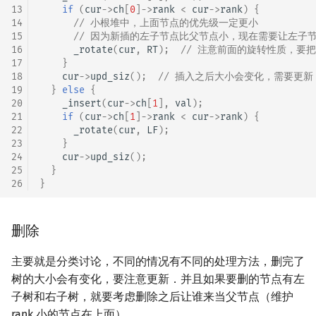
13
if
(
cur
->
ch
[
0
]
->
rank
<
cur
->
rank
)
{
14
// 小根堆中，上面节点的优先级一定更小
15
// 因为新插的左子节点比父节点小，现在需要让左子
16
_rotate
(
cur
,
RT
);
// 注意前面的旋转性质，要
17
}
18
cur
->
upd_siz
();
// 插入之后大小会变化，需要更新
19
}
else
{
20
_insert
(
cur
->
ch
[
1
],
val
);
21
if
(
cur
->
ch
[
1
]
->
rank
<
cur
->
rank
)
{
22
_rotate
(
cur
,
LF
);
23
}
24
cur
->
upd_siz
();
25
}
26
}
删除
主要就是分类讨论，不同的情况有不同的处理方法，删完了
树的大小会有变化，要注意更新．并且如果要删的节点有左
子树和右子树，就要考虑删除之后让谁来当父节点（维护
rank 小的节点在上面）．