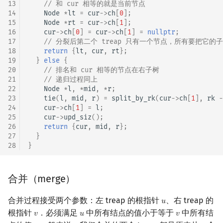
13
// 和 cur 相等的就是当前节点
14
Node
*
lt
=
cur
->
ch
[
0
];
15
Node
*
rt
=
cur
->
ch
[
1
];
16
cur
->
ch
[
0
]
=
cur
->
ch
[
1
]
=
nullptr
;
17
// 分裂后第二个 treap 只有一个节点，所有要把它的
18
return
{
lt
,
cur
,
rt
};
19
}
else
{
20
// 排名和 cur 相等的节点在右子树
21
// 递归过程同上
22
Node
*
l
,
*
mid
,
*
r
;
23
tie
(
l
,
mid
,
r
)
=
split_by_rk
(
cur
->
ch
[
1
],
rk
-
24
cur
->
ch
[
1
]
=
l
;
25
cur
->
upd_siz
();
26
return
{
cur
,
mid
,
r
};
27
}
28
}
合并（merge）
合并过程接受两个参数：左 treap 的根指针
、右 treap 的
𝑢
u
根指针
．必须满足
中所有结点的值小于等于
中所有结
𝑣
𝑢
𝑣
v
u
v