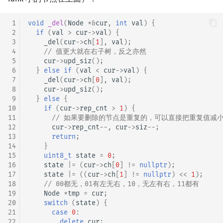
 1
void
_del
(
Node
*&
cur
,
int
val
)
{
 2
if
(
val
>
cur
->
val
)
{
 3
_del
(
cur
->
ch
[
1
],
val
);
 4
// 值更大就在右子树，反之亦然
 5
cur
->
upd_siz
();
 6
}
else
if
(
val
<
cur
->
val
)
{
 7
_del
(
cur
->
ch
[
0
],
val
);
 8
cur
->
upd_siz
();
 9
}
else
{
10
if
(
cur
->
rep_cnt
>
1
)
{
11
// 如果要删除的节点是重复的，可以直接把重复值减
12
cur
->
rep_cnt
--
,
cur
->
siz
--
;
13
return
;
14
}
15
uint8_t
state
=
0
;
16
state
|=
(
cur
->
ch
[
0
]
!=
nullptr
);
17
state
|=
((
cur
->
ch
[
1
]
!=
nullptr
)
<<
1
);
18
// 00都无，01有左无右，10，无左有右，11都有
19
Node
*
tmp
=
cur
;
20
switch
(
state
)
{
21
case
0
:
22
delete
cur
;