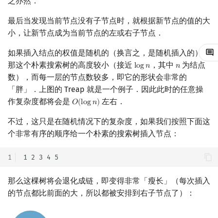
之亦然．
矩阵树定理
无旋 treap 的区间操作
Min_25 筛
最后当发现当前节点没有子节点时，就根据新节点的值的大
LGV 引理
建树
洲阁筛
小，让新节点成为当前节点的左或右子节点．
如果插入结点的权值是随机的（换言之，是随机插入的），
最大团搜索算法
区间翻转
类欧几里德算法
那这个朴素搜索树的高度较小（接近
，其中
为结点
l
o
g
𝑛
𝑛
log
n
n
数），而每一层的节点数较多，即它的形状会非常的
支配树
下传标记
Meissel–Lehmer 算法
「胖」．上图的 Treap 就是一个例子．因此此时的任意操
作复杂度都将会是
左右．
𝑂
(
l
o
g
𝑛
)
图上随机游走
分裂
连分数
O
(
log
n
)
不过，这只是在随机情况下的复杂度，如果我们按照下面这
合并
Stern–Brocot 树与 Farey
个非常有序的顺序给一个朴素的搜索树插入节点：
区间翻转
二次域
1
中序遍历打印
Pell 方程
那么这棵树将会退化成链，即变得非常「瘦长」（每次插入
的节点都比前面的大，所以都被安排到右子节点了）：
完整代码