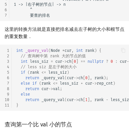
5
1 -> |右子树的节点| -> n

6
       ^

7
这里的转换方法就是直接把排名减去左子树的大小和根节点
的重复数量．
 1
int
_query_val
(
Node
*
cur
,
int
rank
)
{
 2
// 查询树中第 rank 大的节点的值
 3
int
less_siz
=
cur
->
ch
[
0
]
==
nullptr
?
0
:
cur
-
 4
// less siz 是左子树的大小
 5
if
(
rank
<=
less_siz
)
 6
return
_query_val
(
cur
->
ch
[
0
],
rank
);
 7
else
if
(
rank
<=
less_siz
+
cur
->
rep_cnt
)
 8
return
cur
->
val
;
 9
else
10
return
_query_val
(
cur
->
ch
[
1
],
rank
-
less_siz
11
}
查询第一个比 val 小的节点