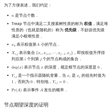
为了方便表述，我们约定：
是节点个数．
𝑛
n
Treap 节点中满足二叉搜索树性质的称为
权值
，满足堆
性质的（也就是随机的）称为
优先级
．不妨设优先级
满足小根堆性质．
表示权值第
小的节点．
𝑥
𝑘
x
k
k
𝑘
表示集合
，即按权值升序排
𝑋
{
𝑥
,
𝑥
,
⋯
,
𝑥
,
𝑥
}
X
i
,
j
{
x
i
,
x
i
+
1
,
⋯
,
x
j
−
1
,
x
j
}
𝑖
,
𝑗
𝑖
𝑖
+
1
𝑗
−
1
𝑗
列后第
个到第
个的节点构成的集合．
𝑖
𝑗
i
j
表示节点
的深度．规定根节点的深度是
．
d
e
p
(
𝑥
)
𝑥
0
dep
(
x
)
x
0
是一个指示器随机变量，当
是
的祖先时值为
𝑌
𝑥
𝑥
Y
i
,
j
x
i
x
j
𝑖
,
𝑗
𝑖
𝑗
，否则为
．特别地，
．
1
0
𝑌
=
0
1
0
Y
i
,
i
=
0
𝑖
,
𝑖
表示事件
发生的概率．
P
r
(
𝐴
)
𝐴
Pr
(
A
)
A
节点期望深度的证明