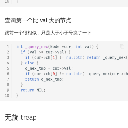
16
}
查询第一个比 val 大的节点
跟前一个很相似，只是大于小于号换了一下．
 1
int
_query_nex
(
Node
*
cur
,
int
val
)
{
 2
if
(
val
>=
cur
->
val
)
{
 3
if
(
cur
->
ch
[
1
]
!=
nullptr
)
return
_query_nex
(
 4
}
else
{
 5
q_nex_tmp
=
cur
->
val
;
 6
if
(
cur
->
ch
[
0
]
!=
nullptr
)
_query_nex
(
cur
->
ch
 7
return
q_nex_tmp
;
 8
}
 9
return
NIL
;
10
}
无旋 treap