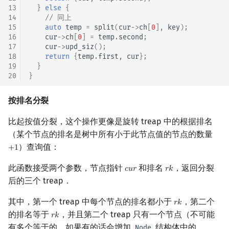
13
}
else
{
14
// 同上
15
auto
temp
=
split
(
cur
->
ch
[
0
],
key
);
16
cur
->
ch
[
0
]
=
temp
.
second
;
17
cur
->
upd_siz
();
18
return
{
temp
.
first
,
cur
};
19
}
20
}
按排名分裂
比起按值分裂，这个操作更像是旋转 treap 中的根据排名
（某个节点的排名是树中所有小于此节点值的节点的数量
）查询值：
+
1
+
1
此函数接受两个参数，节点指针
和排名
，返回分裂
𝑐
𝑢
𝑟
𝑟
𝑘
cur
rk
后的三个 treap．
其中，第一个 treap 中每个节点的排名都小于
，第二个
𝑟
𝑘
rk
的排名等于
，并且第二个 treap 只有一个节点（不可能
𝑟
𝑘
rk
有多个等于的，如果有的话会增加
结构体中的
Node