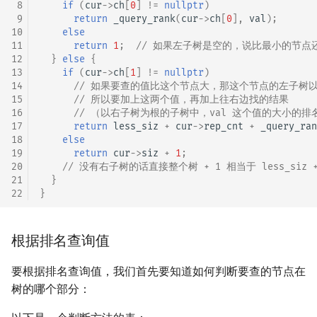
 8
if
(
cur
->
ch
[
0
]
!=
nullptr
)
 9
return
_query_rank
(
cur
->
ch
[
0
],
val
);
10
else
11
return
1
;
// 如果左子树是空的，说比最小的节点
12
}
else
{
13
if
(
cur
->
ch
[
1
]
!=
nullptr
)
14
// 如果要查的值比这个节点大，那这个节点的左子树
15
// 所以要加上这两个值，再加上往右边找的结果
16
// （以右子树为根的子树中，val 这个值的大小的排
17
return
less_siz
+
cur
->
rep_cnt
+
_query_ran
18
else
19
return
cur
->
siz
+
1
;
20
// 没有右子树的话直接整个树 + 1 相当于 less_siz + c
21
}
22
}
根据排名查询值
要根据排名查询值，我们首先要知道如何判断要查的节点在
树的哪个部分：