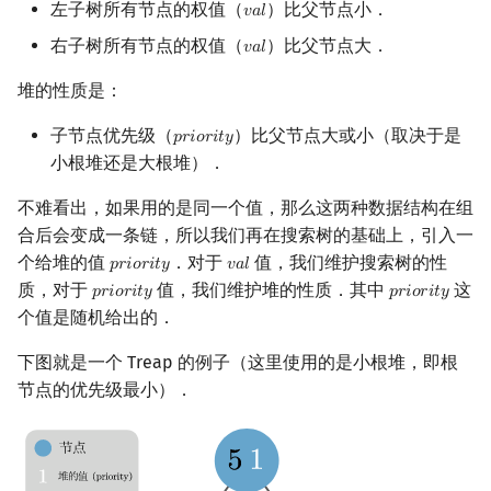
左子树所有节点的权值（
）比父节点小．
𝑣
𝑎
𝑙
val
镜像站列表
Special Judge
Java 速成
前缀和 & 差分
IDA*
状压 DP
Boyer–Moore 算法
置换和排列
拓扑排序
扫描线
有限状态自动机
插入
Dev-C++
文件操作
Lambda 表达式
归并排序
裴蜀定理 & 一次不定方程
多项式多点求值|快速插值
贝尔数
线性基
虚树
右子树所有节点的权值（
）比父节点大．
𝑣
𝑎
𝑙
val
致谢
Testlib
Java 进阶
二分
回溯法
数位 DP
Z 函数（扩展 KMP）
弧度制与坐标系
最短路问题
旋转卡壳
计算理论基础
删除
CLion
pb_ds
堆排序
费马小定理 & 欧拉定理
多项式初等函数
伯努利数
线性映射
树分治
堆的性质是：
子节点优先级（
）比父节点大或小（取决于是
𝑝
𝑟
𝑖
𝑜
𝑟
𝑖
𝑡
𝑦
priority
Polygon
倍增
Dancing Links
插头 DP
AC 自动机
复数
生成树问题
半平面交
字节顺序
根据值查询排名
Geany
编译优化
桶排序
模逆元
常系数齐次线性递推
Entringer Number
特征多项式
动态树分治
小根堆还是大根堆）．
OJ 工具
构造
Alpha–Beta 剪枝
计数 DP
后缀数组 (SA)
数论
斯坦纳树
平面最近点对
约瑟夫问题
根据排名查询值
Xcode
希尔排序
线性同余方程
多项式平移|连续点值平移
Eulerian Number
对角化
AHU 算法
不难看出，如果用的是同一个值，那么这两种数据结构在组
合后会变成一条链，所以我们再在搜索树的基础上，引入一
LaTeX 入门
优化
动态 DP
后缀自动机 (SAM)
多项式与生成函数
拆点
随机增量法
表达式求值
查询第一个比 val 小的节点
GUIDE
锦标赛排序
中国剩余定理
符号化方法
分拆数
Jordan标准型
树哈希
个给堆的值
．对于
值，我们维护搜索树的性
𝑝
𝑟
𝑖
𝑜
𝑟
𝑖
𝑡
𝑦
𝑣
𝑎
𝑙
priority
val
质，对于
值，我们维护堆的性质．其中
这
𝑝
𝑟
𝑖
𝑜
𝑟
𝑖
𝑡
𝑦
𝑝
𝑟
𝑖
𝑜
𝑟
𝑖
𝑡
𝑦
priority
priority
Git
概率 DP
后缀平衡树
组合数学
连通性相关
反演变换
在一台机器上规划任务
查询第一个比 val 大的节点
Sublime Text
Tim 排序
升幂引理
Lagrange 反演
范德蒙德卷积
树上随机游走
个值是随机给出的．
DP 套 DP
广义后缀自动机
线性代数
无旋 treap
环计数问题
计算几何杂项
主元素问题
CP Editor
排序相关 STL
阶乘取模
形式幂级数复合|复合逆
Pólya 计数
下图就是一个 Treap 的例子（这里使用的是小根堆，即根
节点的优先级最小）．
DP 优化
后缀树
线性规划
最小环
Garsia–Wachs 算法
分裂（split）
Code::Blocks
排序应用
卢卡斯定理
普通生成函数
图论计数
其它 DP 方法
Manacher
抽象代数
2-SAT
15-puzzle
按值分裂
同余方程
指数生成函数