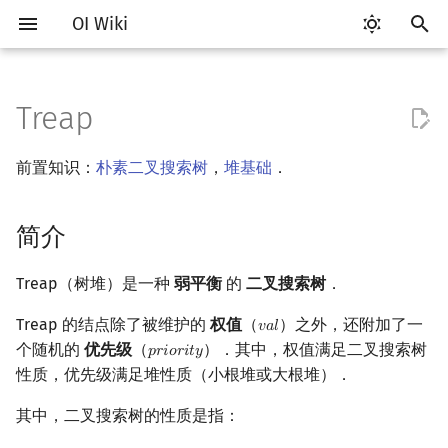
OI Wiki
键
入
Treap
Getting Started
比赛相关简介
工具软件简介
语言基础简介
算法基础简介
搜索部分简介
动态规划部分简介
字符串部分简介
数学部分简介
并查集
堆简介
分块思想
线段树基础
简介
可持久化数据结构简介
线段树套线段树
Link Cut Tree
图论部分简介
计算几何部分简介
杂项简介
RMQ
OI 赛事与赛制
题型概述
读入、输出优化
Vim
评测工具简介
Testlib 简介
Hello, World!
C++ 标准库简介
类
复杂度简介
排序简介
DP 优化简介
后缀数组简介
数字系统简介
数论基础
多项式与生成函数简介
排列组合
线性代数简介
线性规划基础
基本概念
基本概念
博弈论简介
插值
树基础
最短路
最小生成树
强连通分量
网络流简介
图匹配
离线算法简介
随机函数
以
前置知识：
朴素二叉搜索树
，
堆基础
．
开
关于本项目
赛事
代码编辑工具
C++ 基础
复杂度
DFS（搜索）
动态规划基础
字符串基础
布尔代数
并查集复杂度
二叉堆
块状数组
线段树合并 & 分裂
Treap 复杂度的证明
可持久化线段树
平衡树套线段树
全局平衡二叉树
图论相关概念
二维计算几何基础
离散化
并查集应用
ICPC/CCPC 赛事与赛制
交互题
分段打表
Emacs
Arbiter
通用
C++ 语法基础
STL 容器
命名空间
均摊复杂度
选择排序
单调队列/单调栈优化
最优原地后缀排序算法
进位制
模算术简介
代数基本定理
抽屉原理
向量
单纯形法
群论
条件概率与独立性
公平组合游戏
数值积分
树的直径
差分约束
最小树形图
双连通分量
最大流
二分图最大匹配
CDQ 分治
随机化技巧
始
简介
如何参与
题型
评测工具
C++ 标准库
枚举
BFS（搜索）
记忆化搜索
标准库
数字系统
配对堆
块状链表
李超线段树
可持久化块状数组
线段树套平衡树
Euler Tour Tree
图的存储
三维计算几何基础
双指针
括号序列
记号约定
常见错误
VS Code
Cena
Generator
变量
STL 算法
值类别
冒泡排序
斜率优化
平衡三进制
素数
快速傅里叶变换
容斥原理
内积和外积
环论
随机变量
零和游戏
高斯消元
树的中心
k 短路
最小直径生成树
割点和桥
最小割
二分图最大权匹配
整体二分
爬山算法
搜
OI Wiki 不是什么
学习路线
命令行
C++ 进阶
模拟
双向搜索
背包 DP
字符串匹配
位操作
左偏树
树分块
猫树
可持久化平衡树
树状数组套权值线段树
Top Tree
DFS（图论）
距离
离线算法
线段树与离线询问
节点期望深度的证明
常见技巧
Atom
CCR Plus
Validator
运算
bitset
重载运算符
插入排序
四边形不等式优化
格雷码
最大公约数
快速数论变换
斐波那契数列
矩阵
域论
随机变量的数字特征
非公平组合游戏
牛顿迭代法
树的重心
同余最短路
圆方树
费用流
一般图最大匹配
莫队算法
模拟退火
索
Treap（树堆）是一种
弱平衡
的
二叉搜索树
．
Treap 的结点除了被维护的
权值
（
）之外，还附加了一
𝑣
𝑎
𝑙
val
格式手册
学习资源
命令行编译与调试
C++ 与其他常用语言的区别
递归 & 分治
启发式搜索
区间 DP
字符串哈希
二进制集合操作
Sqrt Tree
区间最值操作 & 区间历史最
旋转 treap
可持久化字典树
分块套树状数组
BFS（图论）
Pick 定理
分数规划
Eclipse
Lemon
Interactor
流程控制语句
string
引用
计数排序
Slope Trick 优化
欧拉函数
快速沃尔什变换
错位排列
初等变换
Schreier–Sims 算法
概率不等式
最近公共祖先
点/边连通度
上下界网络流
一般图最大权匹配
个随机的
优先级
（
）．其中，权值满足二叉搜索树
𝑝
𝑟
𝑖
𝑜
𝑟
𝑖
𝑡
𝑦
priority
值
性质，优先级满足堆性质（小根堆或大根堆）．
数学符号表
技巧
编译器
Pascal 转 C++ 急救
贪心
A*
DAG 上的 DP
字典树 (Trie)
高精度计算
可持久化可并堆
树上问题
三角剖分
随机化
节点结构
Notepad++
Checker
高级数据类型
pair
常量
基数排序
WQS 二分
筛法
Chirp Z 变换
卡特兰数
行列式
树链剖分
Stoer–Wagner 算法
稳定匹配
Kinetic Tournament Tree
其中，二叉搜索树的性质是指：
F.A.Q.
出题
WSL (Windows 10)
Python 速成
排序
迭代加深搜索
树形 DP
前缀函数与 KMP 算法
快速幂
有向无环图
凸包
悬线法
旋转
Kate
函数
新版 C++ 特性
快速排序
状态设计优化
分解质因数
多项式牛顿迭代
斯特林数
线性空间
树上启发式合并