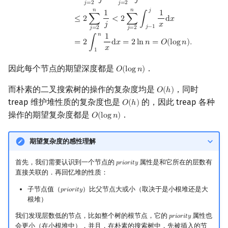
𝑗
𝑗
𝑗
=
2
𝑗
=
2
𝑛
𝑛
𝑗
1
1
≤
2
∑
<
2
∑
∫
d
𝑥
𝑗
𝑥
𝑗
−
1
𝑗
=
2
𝑗
=
2
𝑛
1
=
2
∫
d
𝑥
=
2
l
n
𝑛
=
𝑂
(
l
o
g
𝑛
)
.
𝑥
1
因此每个节点的期望深度都是
．
𝑂
(
l
o
g
𝑛
)
O
(
log
n
)
而朴素的二叉搜索树的操作的复杂度均是
，同时
𝑂
(
ℎ
)
O
(
h
)
treap 维护堆性质的复杂度也是
的，因此 treap 各种
𝑂
(
ℎ
)
O
(
h
)
操作的期望复杂度都是
．
𝑂
(
l
o
g
𝑛
)
O
(
log
n
)
期望复杂度的感性理解
首先，我们需要认识到一个节点的
属性是和它所在的层数有
𝑝
𝑟
𝑖
𝑜
𝑟
𝑖
𝑡
𝑦
priority
直接关联的．再回忆堆的性质：
子节点值（
）比父节点大或小（取决于是小根堆还是大
𝑝
𝑟
𝑖
𝑜
𝑟
𝑖
𝑡
𝑦
priority
根堆）
我们发现层数低的节点，比如整个树的根节点，它的
属性也
𝑝
𝑟
𝑖
𝑜
𝑟
𝑖
𝑡
𝑦
priority
会更小（在小根堆中）．并且，在朴素的搜索树中，先被插入的节