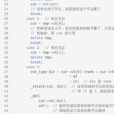
23
cur
=
nullptr
;
24
// 没有任何子节点，就直接把这个节点删了
25
break
;
26
case
1
:
// 有左无右
27
cur
=
tmp
->
ch
[
0
];
28
// 把根变成左儿子，然后把原来的根节删了，注意这里的
29
// 复制的，而 cur 是引用
30
delete
tmp
;
31
break
;
32
case
2
:
// 有右无左
33
cur
=
tmp
->
ch
[
1
];
34
delete
tmp
;
35
break
;
36
case
3
:
37
rot_type
dir
=
cur
->
ch
[
0
]
->
rank
<
cur
->
ch
38
?
RT
39
:
LF
;
// dir 是 ra
40
_rotate
(
cur
,
dir
);
// 这里的旋转可以把优先
41
// 而 lf 是 1，刚好
42
_del
(
43
cur
->
ch
[
!
dir
],
44
val
);
// 旋转完成后原来的根节点就在旋方
45
// 继续把这个原来的根节点删掉