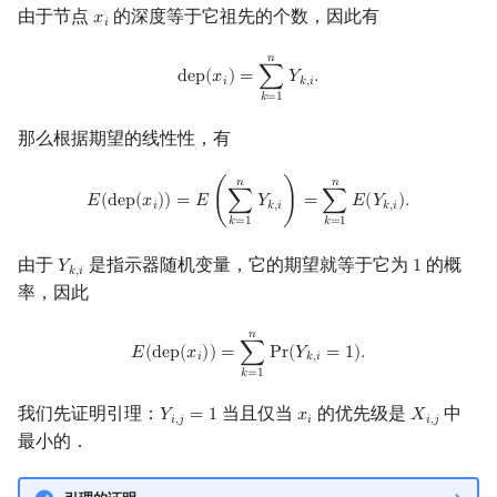
由于节点
的深度等于它祖先的个数，因此有
𝑥
x
i
𝑖
𝑛
dep
(
x
i
)
=
∑
k
=
1
n
Y
k
,
i
.
d
e
p
(
𝑥
)
=
∑
𝑌
.
𝑖
𝑘
,
𝑖
𝑘
=
1
那么根据期望的线性性，有
E
(
dep
(
x
i
)
)
=
E
(
∑
k
=
1
n
Y
k
,
i
)
=
∑
k
=
1
n
E
(
Y
k
,
i
)
.
𝑛
𝑛
𝐸
(
d
e
p
(
𝑥
)
)
=
𝐸
(
∑
𝑌
)
=
∑
𝐸
(
𝑌
)
.
𝑖
𝑘
,
𝑖
𝑘
,
𝑖
𝑘
=
1
𝑘
=
1
由于
是指示器随机变量，它的期望就等于它为
的概
𝑌
1
Y
k
,
i
1
𝑘
,
𝑖
率，因此
𝑛
E
(
dep
(
x
i
)
)
=
∑
k
=
1
n
Pr
(
Y
k
,
i
=
1
)
.
𝐸
(
d
e
p
(
𝑥
)
)
=
∑
P
r
(
𝑌
=
1
)
.
𝑖
𝑘
,
𝑖
𝑘
=
1
我们先证明引理：
当且仅当
的优先级是
中
𝑌
=
1
𝑥
𝑋
Y
i
,
j
=
1
x
i
X
i
,
j
𝑖
,
𝑗
𝑖
𝑖
,
𝑗
最小的．