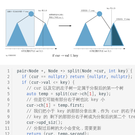
 1
pair
<
Node
*
,
Node
*>
split
(
Node
*
cur
,
int
key
)
{
 2
if
(
cur
==
nullptr
)
return
{
nullptr
,
nullptr
};
 3
if
(
cur
->
val
<=
key
)
{
 4
// cur 以及它的左子树一定属于分裂后的第一个树
 5
auto
temp
=
split
(
cur
->
ch
[
1
],
key
);
 6
// 但是它可能有部分右子树也比 key 小
 7
cur
->
ch
[
1
]
=
temp
.
first
;
 8
// 我们把小于 key 的那部分拿出来，作为 cur 的右
 9
// key 的 剩下的那部分右子树成为分裂后的第二个 tre
10
cur
->
upd_siz
();
11
// 分裂过后树的大小会变化，需要更新
12
return
{
cur
,
temp
.
second
};