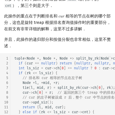
），第三个则是大于．
cnt
此操作的重点在于判断排名和
相等的节点在树的哪个部
𝑐
𝑢
𝑟
cur
分，这也是旋转 treap 根据排名查询值操作时的重要部分，
在前文有非常详细的解释，这里不过多讲解．
并且，此操作的递归部分和按值分裂也非常相似，这里不赘
述．
 1
tuple
<
Node
*
,
Node
*
,
Node
*>
split_by_rk
(
Node
*
c
 2
if
(
cur
==
nullptr
)
return
{
nullptr
,
nullptr
,
n
 3
int
ls_siz
=
cur
->
ch
[
0
]
==
nullptr
?
0
:
cur
->
c
 4
if
(
rk
<=
ls_siz
)
{
 5
// 排名和 cur 相等的节点在左子树
 6
Node
*
l
,
*
mid
,
*
r
;
 7
tie
(
l
,
mid
,
r
)
=
split_by_rk
(
cur
->
ch
[
0
],
rk
);
 8
cur
->
ch
[
0
]
=
r
;
// 返回的第三个 treap 中的排名
 9
// cur 的左子树被设成 r 后，整个 cur 中节点的排名
10
cur
->
upd_siz
();
11
return
{
l
,
mid
,
cur
};
12
}
else
if
(
rk
<=
ls_siz
+
cur
->
cnt
)
{