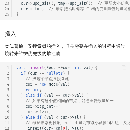
23
cur
->
upd_siz
(),
tmp
->
upd_siz
();
// 更新大小信息
24
cur
=
tmp
;
// 最后把临时储存 C 树的变量赋值到当前
25
}
插入
类似普通二叉搜索树的插入，但是需要在插入的过程中通过
旋转来维护优先级的堆性质．
 1
void
_insert
(
Node
*&
cur
,
int
val
)
{
 2
if
(
cur
==
nullptr
)
{
 3
// 没这个节点直接新建
 4
cur
=
new
Node
(
val
);
 5
return
;
 6
}
else
if
(
val
==
cur
->
val
)
{
 7
// 如果有这个值相同的节点，就把重复数量加一
 8
cur
->
rep_cnt
++
;
 9
cur
->
siz
++
;
10
}
else
if
(
val
<
cur
->
val
)
{
11
// 维护搜索树性质，val 比当前节点小就插到左边，反
12
_insert
(
cur
->
ch
[
0
],
val
);