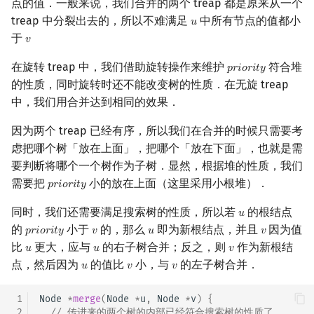
点的值．一般来说，我们合并的两个 treap 都是原来从一个
treap 中分裂出去的，所以不难满足
中所有节点的值都小
𝑢
u
于
𝑣
v
在旋转 treap 中，我们借助旋转操作来维护
符合堆
𝑝
𝑟
𝑖
𝑜
𝑟
𝑖
𝑡
𝑦
priority
的性质，同时旋转时还不能改变树的性质．在无旋 treap
中，我们用合并达到相同的效果．
因为两个 treap 已经有序，所以我们在合并的时候只需要考
虑把哪个树「放在上面」，把哪个「放在下面」，也就是需
要判断将哪个一个树作为子树．显然，根据堆的性质，我们
需要把
小的放在上面（这里采用小根堆）．
𝑝
𝑟
𝑖
𝑜
𝑟
𝑖
𝑡
𝑦
priority
同时，我们还需要满足搜索树的性质，所以若
的根结点
𝑢
u
的
小于
的，那么
即为新根结点，并且
因为值
𝑝
𝑟
𝑖
𝑜
𝑟
𝑖
𝑡
𝑦
𝑣
𝑢
𝑣
priority
v
u
v
比
更大，应与
的右子树合并；反之，则
作为新根结
𝑢
𝑢
𝑣
u
u
v
点，然后因为
的值比
小，与
的左子树合并．
𝑢
𝑣
𝑣
u
v
v
 1
Node
*
merge
(
Node
*
u
,
Node
*
v
)
{
 2
// 传进来的两个树的内部已经符合搜索树的性质了