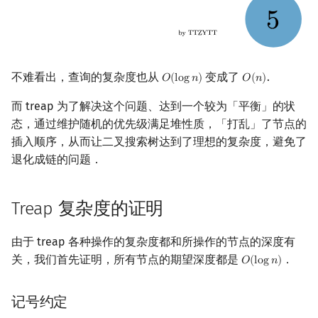
不难看出，查询的复杂度也从
变成了
.
𝑂
(
l
o
g
𝑛
)
𝑂
(
𝑛
)
O
(
log
n
)
O
(
n
)
而 treap 为了解决这个问题、达到一个较为「平衡」的状
态，通过维护随机的优先级满足堆性质，「打乱」了节点的
插入顺序，从而让二叉搜索树达到了理想的复杂度，避免了
退化成链的问题．
Treap 复杂度的证明
由于 treap 各种操作的复杂度都和所操作的节点的深度有
关，我们首先证明，所有节点的期望深度都是
．
𝑂
(
l
o
g
𝑛
)
O
(
log
n
)
记号约定