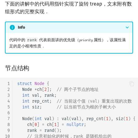
下面的讲解中的代码用指针实现了旋转 treap，文末附有数
组形式的完整实现．
Info
代码中的
rank
代表前面讲的优先级（
属性），该属性满
𝑝
𝑟
𝑖
𝑜
𝑟
𝑖
𝑡
𝑦
priority
足的是小根堆性质．
节点结构
 1
struct
Node
{
 2
Node
*
ch
[
2
];
// 两个子节点的地址
 3
int
val
,
rank
;
 4
int
rep_cnt
;
// 当前这个值（val）重复出现的次数
 5
int
siz
;
// 以当前节点为根的子树大小
 6
 7
Node
(
int
val
)
:
val
(
val
),
rep_cnt
(
1
),
siz
(
1
)
{
 8
ch
[
0
]
=
ch
[
1
]
=
nullptr
;
 9
rank
=
rand
();
10
// 注意初始化的时候，rank 是随机给出的