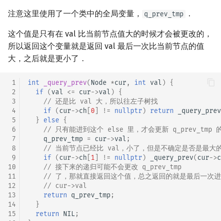
注意这里使用了一个类中的全局变量，
．
q_prev_tmp
这个值是只有在 val 比当前节点值大的时候才会被更改的，
所以返回这个变量就是返回 val 最后一次比当前节点的值
大，之后就是更小了．
 1
int
_query_prev
(
Node
*
cur
,
int
val
)
{
 2
if
(
val
<=
cur
->
val
)
{
 3
// 还是比 val 大，所以往左子树找
 4
if
(
cur
->
ch
[
0
]
!=
nullptr
)
return
_query_prev
 5
}
else
{
 6
// 只有能进到这个 else 里，才会更新 q_prev_tmp 
 7
q_prev_tmp
=
cur
->
val
;
 8
// 当前节点已经比 val，小了，但是不确定是否是最
 9
if
(
cur
->
ch
[
1
]
!=
nullptr
)
_query_prev
(
cur
->
c
10
// 接下来的递归可能不会更改 q_prev_tmp
11
// 了，那就直接返回这个值，总之返回的就是最后一次进到
12
// cur->val
13
return
q_prev_tmp
;
14
}
15
return
NIL
;