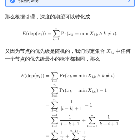
引理的证明
那么根据引理，深度的期望可以转化成
𝑛
E
(
dep
(
x
i
)
)
=
∑
k
=
1
n
Pr
(
x
k
=
min
X
i
,
k
∧
k
≠
i
)
.
𝐸
(
d
e
p
(
𝑥
)
)
=
∑
P
r
(
𝑥
=
m
i
n
𝑋
∧
𝑘
≠
𝑖
)
.
𝑖
𝑘
𝑖
,
𝑘
𝑘
=
1
又因为节点的优先级是随机的，我们假定集合
中任何
𝑋
X
i
,
j
𝑖
,
𝑗
一个节点的优先级最小的概率都相同，那么
𝑛
E
(
dep
(
x
i
)
)
=
∑
k
=
1
n
Pr
(
x
k
=
min
X
i
,
k
∧
k
≠
i
)
=
∑
k
=
1
n
Pr
(
x
k
=
min
X
i
,
k
)
−
1
=
=
∑
P
r
(
𝑥
=
m
i
n
𝑋
∧
𝑘
≠
𝑖
)
𝐸
(
d
e
p
(
𝑥
)
)
𝑘
𝑖
,
𝑘
𝑖
𝑘
=
1
𝑛
=
∑
P
r
(
𝑥
=
m
i
n
𝑋
)
−
1
𝑘
𝑖
,
𝑘
𝑘
=
1
𝑛
1
=
∑
−
1
|
𝑖
−
𝑘
|
+
1
𝑘
=
1
𝑖
−
1
𝑛
1
1
=
∑
+
∑
𝑖
−
𝑘
+
1
𝑘
−
𝑖
+
1
𝑘
=
1
𝑘
=
𝑖
+
1
𝑛
−
𝑖
+
1
𝑖
1
1
=
∑
+
∑