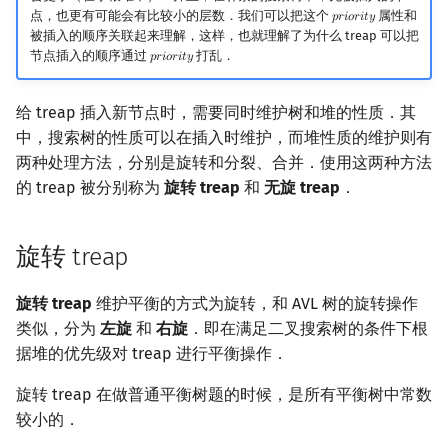
点，也更有可能会有比较小的层数．我们可以把这个
属性和
𝑝
𝑟
𝑖
𝑜
𝑟
𝑖
𝑡
𝑦
priority
被插入的顺序关联起来理解，这样，也就理解了为什么 treap 可以把
节点插入的顺序通过
打乱．
𝑝
𝑟
𝑖
𝑜
𝑟
𝑖
𝑡
𝑦
priority
给 treap 插入新节点时，需要同时维护树和堆的性质．其
中，搜索树的性质可以在插入时维护，而堆性质的维护则有
两种处理方法，分别是旋转和分裂、合并．使用这两种方法
的 treap 被分别称为
旋转 treap
和
无旋 treap
．
旋转 treap
旋转 treap
维护平衡的方式为旋转，和 AVL 树的旋转操作
类似，分为
左旋
和
右旋
．即在满足二叉搜索树的条件下根
据堆的优先级对 treap 进行平衡操作．
旋转 treap 在做普通平衡树题的时候，是所有平衡树中常数
较小的．