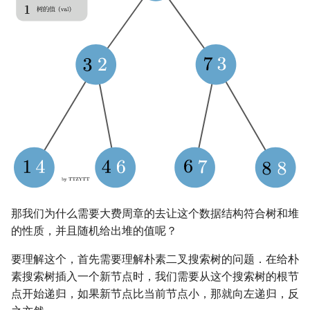
回文树
概率论
欧拉图
Kahan 求和
按排名分裂
二次剩余
序列自动机
博弈论
哈密顿图
珂朵莉树/颜色段均摊
合并（merge）
阶 & 原根
最小表示法
数值算法
二分图
空间优化简介
插入
离散对数
Lyndon 分解
序理论
平面图
删除
高次剩余 & 单位根
Main–Lorentz 算法
杨氏矩阵
弦图
根据值查询排名
数论分块
拟阵
图的着色
根据排名查询值
狄利克雷卷积
那我们为什么需要大费周章的去让这个数据结构符合树和堆
Berlekamp–Massey 算法
网络流
查询第一个比 val 小的节点
莫比乌斯反演
的性质，并且随机给出堆的值呢？
图的匹配
查询第一个比 val 大的节点
杜教筛
要理解这个，首先需要理解朴素二叉搜索树的问题．在给朴
素搜索树插入一个新节点时，我们需要从这个搜索树的根节
Prüfer 序列
建树（build）
Powerful Number 筛
点开始递归，如果新节点比当前节点小，那就向左递归，反