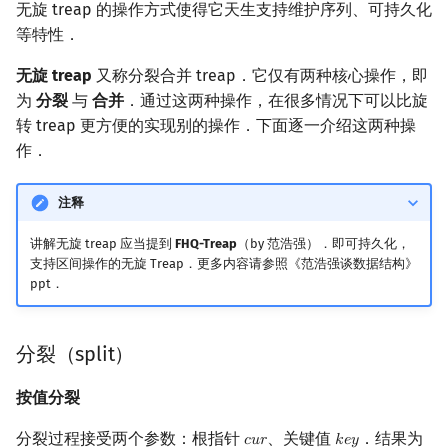
无旋 treap 的操作方式使得它天生支持维护序列、可持久化
等特性．
无旋 treap
又称分裂合并 treap．它仅有两种核心操作，即
为
分裂
与
合并
．通过这两种操作，在很多情况下可以比旋
转 treap 更方便的实现别的操作．下面逐一介绍这两种操
作．
注释
讲解无旋 treap 应当提到
FHQ-Treap
（by 范浩强）．即可持久化，
支持区间操作的无旋 Treap．更多内容请参照《范浩强谈数据结构》
ppt．
分裂（split）
按值分裂
分裂过程接受两个参数：根指针
、关键值
．结果为
𝑐
𝑢
𝑟
𝑘
𝑒
𝑦
cur
key