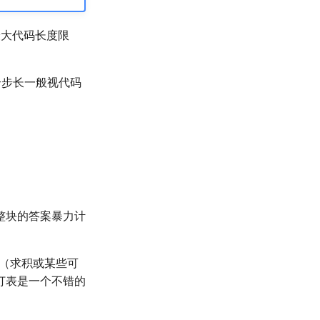
最大代码长度限
个步长一般视代码
整块的答案暴力计
（求积或某些可
打表是一个不错的