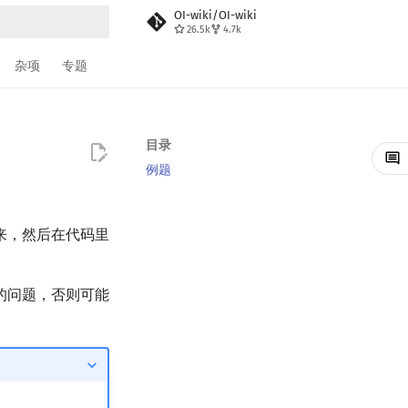
OI-wiki/OI-wiki
26.5k
4.7k
搜索
杂项
专题
目录
例题
来，然后在代码里
的问题，否则可能