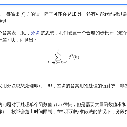
𝑖
=
1
，都输出
的话，除了可能会 MLE 外，还有可能代码超过
𝑛
𝑓
(
𝑛
)
n
f
(
n
)
通过．
个答案表．采用
分块
的思想，我们设置一个合理的步长
（这
𝑚
m
于第
块，计算出：
𝑖
i
∑
k
=
n
m
(
i
−
1
)
+
1
n
i
m
f
2
(
k
)
𝑛
𝑖
𝑚
2
∑
𝑓
(
𝑘
)
𝑛
𝑘
=
(
𝑖
−
1
)
+
1
𝑚
采用分块思想处理即可．即，整块的答案用预处理的值计算，非
的问题对于处理单个函数值
很快，但是需要大量函数值求和
𝑓
(
𝑥
)
f
(
x
)
作），枚举会超出时间限制，在找不到标准做法的情况下，分段