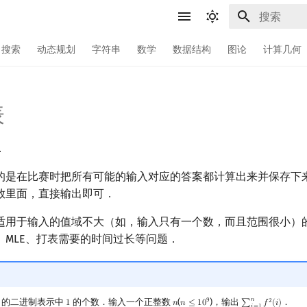
键入以开始
搜索
动态规划
字符串
数学
数据结构
图论
计算几何
表
．
的是在比赛时把所有可能的输入对应的答案都计算出来并保存下
放里面，直接输出即可．
适用于输入的值域不大（如，输入只有一个数，而且范围很小）
、MLE、打表需要的时间过长等问题．
𝑛
9
的二进制表示中
的个数．输入一个正整数
(
)，输出
．
2
1
𝑛
𝑛
≤
1
0
∑
𝑓
(
𝑖
)
1
n
n
≤
10
9
∑
i
=
1
n
f
2
(
i
)