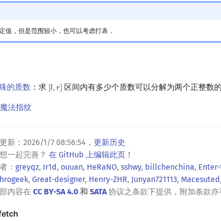
定值，但是范围较小，也可以考虑打表．
」特殊的质数
：求
区间内有多少个质数可以分解为两个正整数
[
𝑙
,
𝑟
]
[
l
,
r
]
2」魔法指纹
更新：
2026/1/7 08:56:54
，
更新历史
？想一起完善？
在 GitHub 上编辑此页！
者：
greyqz
,
Ir1d
,
ouuan
,
HeRaNO
,
sshwy
,
billchenchina
,
Enter-
hrogeek
,
Great-designer
,
Henry-ZHR
,
Junyan721113
,
Macesuted
全部内容在
CC BY-SA 4.0
和
SATA
协议之条款下提供，附加条款亦