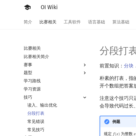
OI Wiki
简介
比赛相关
工具软件
语言基础
算法基础
分段打
比赛相关
比赛相关简介
赛事
前置知识：
分块
题型
OI 赛事与赛制
朴素的打表，指
学习路线
ICPC/CCPC 赛事与赛制
题型概述
开个数组把答案
学习资源
交互题
技巧
注意这个技巧只
读入、输出优化
会导致代码过长
分段打表
常见错误
例题
常见技巧
规定
为整数
𝑓
(
𝑥
)
𝑥
f
(
x
)
x